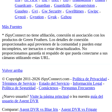
Guardcam
,
Guardian
,
Guardzilla
,
Guoanvision
,
Guudgo
,
Gvi
,
Gw Security
,
Gwelltimes
,
Gwipc
,
Gynoii
,
Gyration
,
Gyuk
,
Gzhou
Más Fuentes
* iSpyConnect no tiene afiliación, conexión ni asociación con los
productos de Green Feathers. Los detalles de conexión
proporcionados aquí provienen de la comunidad y pueden estar
incompletos, ser inexactos o estar desactualizados. No
proporcionamos garantía ni respaldo de que pueda conectarse a sus
cámaras utilizando estas URL.
Volver arriba
© Copyright 2011-2026 iSpyConnect.com -
Política de Privacidad
-
Términos de Servicio
-
Estado del Servicio
-
Información Legal
-
Política de Seguridad
-
Contáctenos
-
Preguntas Frecuentes
¿Nuevo usuario?
Visite la página principal
o lea nuestra
guía del
usuario de Agent DVR
Comparar:
Agent DVR vs Blue Iris
·
Agent DVR vs Frigate