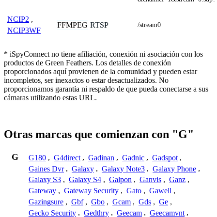
NCIP2
,
FFMPEG
RTSP
/stream0
NCIP3WF
* iSpyConnect no tiene afiliación, conexión ni asociación con los
productos de Green Feathers. Los detalles de conexión
proporcionados aquí provienen de la comunidad y pueden estar
incompletos, ser inexactos o estar desactualizados. No
proporcionamos garantía ni respaldo de que pueda conectarse a sus
cámaras utilizando estas URL.
Otras marcas que comienzan con "G"
G
G180
,
G4direct
,
Gadinan
,
Gadnic
,
Gadspot
,
Gaines Dvr
,
Galaxy
,
Galaxy Note3
,
Galaxy Phone
,
Galaxy S3
,
Galaxy S4
,
Galpon
,
Ganvis
,
Ganz
,
Gateway
,
Gateway Security
,
Gato
,
Gawell
,
Gazingsure
,
Gbf
,
Gbo
,
Gcam
,
Gds
,
Ge
,
Gecko Security
,
Gedthry
,
Geecam
,
Geecamvnt
,