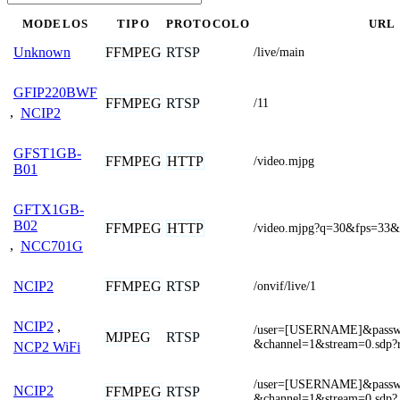
MODELOS
TIPO
PROTOCOLO
URL
FFMPEG
RTSP
Unknown
/live/main
GFIP220BWF
FFMPEG
RTSP
/11
,
NCIP2
GFST1GB-
FFMPEG
HTTP
/video.mjpg
B01
GFTX1GB-
B02
FFMPEG
HTTP
/video.mjpg?q=30&fps=33&
,
NCC701G
FFMPEG
RTSP
NCIP2
/onvif/live/1
NCIP2
,
/user=[USERNAME]&pass
MJPEG
RTSP
&channel=1&stream=0.sdp?r
NCP2 WiFi
/user=[USERNAME]&pass
NCIP2
FFMPEG
RTSP
&channel=1&stream=0.sdp?