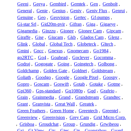
Geeni
,
Geeya
,
Gembird
,
Gemtek
,
Gen
,
Genbolt
,
General
,
Genie
,
Genius
,
Geniv
,
Geniv Flux
,
Genrui
,
Genuine
,
Geo
,
Geovision
,
Gertec
,
Gf-pumps
,
Gi-star Srl
,
Gid20m-pvir
,
Gifran
,
Giga
,
Gigaeye
,
Gigamedia
,
Ginzzu
,
Gionee
,
Gionee Cam
,
Gipcam
,
Giraffe
,
Gise
,
Giucam
,
Gkb
,
Glados Cam
,
Glenz
,
Glink
,
Global
,
Global Tech
,
Globeteck
,
Gltech
,
Gmini
,
Gncc
,
Gnexus
,
Gnomecam
,
Go1984
,
go2RTC
,
Go4
,
Goahead
,
Goclever
,
Gocomma
,
Godraj
,
Gogogate
,
Going
,
Goingtech
,
Golbong
,
Goldchamp
,
Golden Gate
,
Goldnet
,
Goldstream
,
Goliath
,
Goodgo
,
Google
,
Google Pixel
,
Goospy
,
Gopro
,
Goscam
,
Goswift
,
Gotab
,
Gotake
,
Gotme
,
Gpi360
,
Gps-standard
,
Gq1080p
,
Gqd
,
Grafeio
,
Grain
,
Grainmedia
,
Grand
,
Grandstream
,
Grandtec
,
Grant
,
Granvista
,
Great Wall
,
Greatek
,
Green Feathers
,
Green Home
,
Greentech
,
Greentel
,
Greenview
,
Greenvision
,
Grey Cam
,
Grid Micro Corp.
,
Grisboa
,
Groudchat
,
Group
,
Grundig
,
Grwibeou
,
Gsi
,
Gt View
,
Gtc
,
Gtec
,
Gts
,
Guangzhou
,
Guard
,