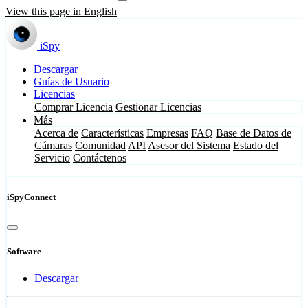
View this page in English
iSpy
Descargar
Guías de Usuario
Licencias
Comprar Licencia
Gestionar Licencias
Más
Acerca de
Características
Empresas
FAQ
Base de Datos de
Cámaras
Comunidad
API
Asesor del Sistema
Estado del
Servicio
Contáctenos
iSpyConnect
Software
Descargar