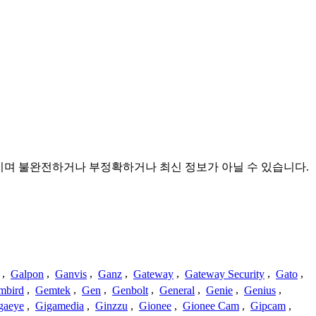
수집한 것이며 불완전하거나 부정확하거나 최신 정보가 아닐 수 있습니다.
,
Galpon
,
Ganvis
,
Ganz
,
Gateway
,
Gateway Security
,
Gato
,
mbird
,
Gemtek
,
Gen
,
Genbolt
,
General
,
Genie
,
Genius
,
gaeye
,
Gigamedia
,
Ginzzu
,
Gionee
,
Gionee Cam
,
Gipcam
,