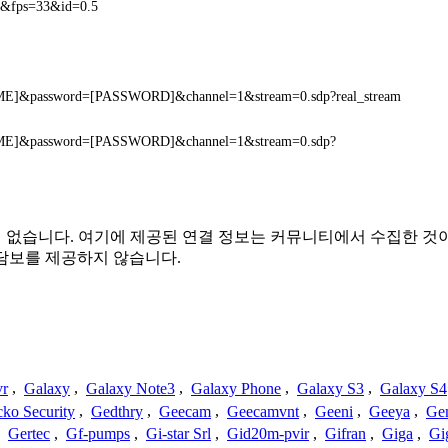
0&fps=33&id=0.5
E]&password=[PASSWORD]&channel=1&stream=0.sdp?real_stream
E]&password=[PASSWORD]&channel=1&stream=0.sdp?
 연결 또는 관련이 없습니다. 여기에 제공된 연결 정보는 커뮤니티에서 
담보를 제공하지 않습니다.
vr
,
Galaxy
,
Galaxy Note3
,
Galaxy Phone
,
Galaxy S3
,
Galaxy S4
ko Security
,
Gedthry
,
Geecam
,
Geecamvnt
,
Geeni
,
Geeya
,
Ge
,
Gertec
,
Gf-pumps
,
Gi-star Srl
,
Gid20m-pvir
,
Gifran
,
Giga
,
Gi