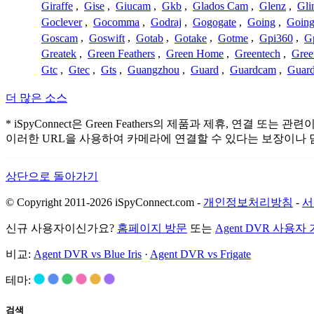
Giraffe
,
Gise
,
Giucam
,
Gkb
,
Glados Cam
,
Glenz
,
Gli
Goclever
,
Gocomma
,
Godraj
,
Gogogate
,
Going
,
Going
Goscam
,
Goswift
,
Gotab
,
Gotake
,
Gotme
,
Gpi360
,
Gp
Greatek
,
Green Feathers
,
Green Home
,
Greentech
,
Gree
Gtc
,
Gtec
,
Gts
,
Guangzhou
,
Guard
,
Guardcam
,
Guard
더 많은 소스
* iSpyConnect은 Green Feathers의 제품과 제휴,
이러한 URL을 사용하여 카메라에 연결할 수 있다는 보장이나 
상단으로 돌아가기
© Copyright 2011-2026 iSpyConnect.com -
개인정보처리방침
-
서
신규 사용자이신가요?
홈페이지 방문
또는
Agent DVR 사용자
비교:
Agent DVR vs Blue Iris
·
Agent DVR vs Frigate
테마:
검색