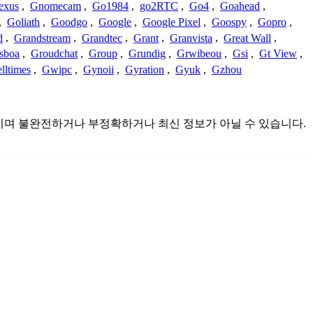
exus
,
Gnomecam
,
Go1984
,
go2RTC
,
Go4
,
Goahead
,
,
Goliath
,
Goodgo
,
Google
,
Google Pixel
,
Goospy
,
Gopro
,
d
,
Grandstream
,
Grandtec
,
Grant
,
Granvista
,
Great Wall
,
sboa
,
Groudchat
,
Group
,
Grundig
,
Grwibeou
,
Gsi
,
Gt View
,
lltimes
,
Gwipc
,
Gynoii
,
Gyration
,
Gyuk
,
Gzhou
수집한 것이며 불완전하거나 부정확하거나 최신 정보가 아닐 수 있습니다.