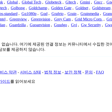
nk
,
Global
,
Global Tech
,
Globeteck
,
Gltech
,
Gmini
,
Gncc
,
Gn
tech
,
Golbong
,
Goldchamp
,
Golden Gate
,
Goldnet
,
Goldstream
s-standard
,
Gq1080p
,
Gqd
,
Grafeio
,
Grain
,
Grainmedia
,
Gran
ntel
,
Greenview
,
Greenvision
,
Grey Cam
,
Grid Micro Corp.
,
Gri
ian
,
Guardzilla
,
Guoanvision
,
Guudgo
,
Gvi
,
Gw Security
,
Gwe
 연결 또는 관련이 없습니다. 여기에 제공된 연결 정보는 커뮤니티에서 
담보를 제공하지 않습니다.
비스 약관
-
서비스 상태
-
법적 정보
-
보안 정책
-
문의
-
FAQ
 가이드
를 읽어보세요