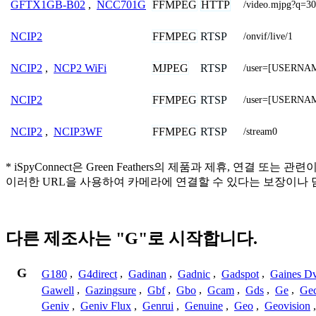
FFMPEG
HTTP
GFTX1GB-B02
,
NCC701G
/video.mjpg?q=3
FFMPEG
RTSP
NCIP2
/onvif/live/1
MJPEG
RTSP
NCIP2
,
NCP2 WiFi
/user=[USERNAM
FFMPEG
RTSP
NCIP2
/user=[USERNAM
FFMPEG
RTSP
NCIP2
,
NCIP3WF
/stream0
* iSpyConnect은 Green Feathers의 제품과 제휴,
이러한 URL을 사용하여 카메라에 연결할 수 있다는 보장이나 
다른 제조사는 "G"로 시작합니다.
G
G180
,
G4direct
,
Gadinan
,
Gadnic
,
Gadspot
,
Gaines D
Gawell
,
Gazingsure
,
Gbf
,
Gbo
,
Gcam
,
Gds
,
Ge
,
Gec
Geniv
,
Geniv Flux
,
Genrui
,
Genuine
,
Geo
,
Geovision