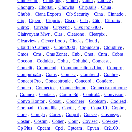
Chineseum
,
Chingling
,
Chino
,
Chint
,
Choice
,
Chongro
,
Chortau
,
Chowha
,
Chrysalis
,
Chua
,
Chubb
,
Ciana Exports
,
Cib Security
,
Cina
,
Cinnado
,
Cip
,
Cipem
,
Ciqurix
,
Cisco
,
Cita
,
Citc
,
Citronix
,
Citrox
,
Citystar
,
Citysync
,
Civs-ipc-6400
,
Clairvoyant Mwr
,
Clas
,
Clearone
,
Clearpix
,
Clearview
,
Clever Loop
,
Clock
,
Cloud
,
Cloud Ip Camera
,
Cloud2000
,
Cloudcam
,
Cloudlive
,
Cmos
,
Cms
,
Cms Zonet
,
Cnb
,
Cnet
,
Cnm
,
Cobra
,
Cocoon
,
Codnida
,
Cohu
,
Cohuhd
,
Comcast
,
Comelit
,
Commend
,
Communications Line
,
Compro
,
Compufix4u
,
Coms
,
Comtac
,
Comtrend
,
Conbre
,
Concept Pro
,
Conceptronic
,
Concord
,
Condere
,
Conico
,
Connectec
,
Connectionnc
,
Connectsmarthome
,
Connex
,
Contack
,
Control3d
,
Control4
,
Convision
,
Convo Kontor
,
Cooau
,
Coocheer
,
Coolcam
,
Coolead
,
Coolpad
,
Cooradilla
,
Cootli
,
Cop
,
Copa 10
,
Copbr
,
Core
,
Corega
,
Corex
,
Corprit
,
Corsee
,
Cosansys
,
Costar
,
Costim
,
Cotier
,
Cour
,
Covisec
,
Cowkey
,
Cp Plus
,
Cpcam
,
Cpd
,
Cptcam
,
Cpvan
,
Cr2100
,