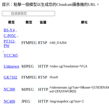
提示：點擊一個模型以生成您的Cloudcam攝像機的URL。
模型
類型
協議
網址
BS-Y4
,
C-P05C
,
PT312-
FFMPEG
RTSP
/ch0_0.h264
PW
,
YCC365
MJPEG
HTTP
Unknown
/video.cgi?resolution=VGA
FFMPEG
RTSP
GK7102
/0/av0
/videostream.cgi?rate=0&user=[USERN
NC300
MJPEG
HTTP
wd=[PASSWORD]
JPEG
HTTP
NC400
/img/snapshot.cgi?size=2