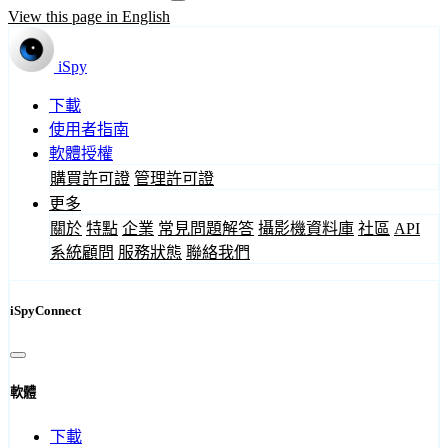
View this page in English
iSpy
下載
使用者指南
軟體授權
購買許可證
管理許可證
更多
關於
特點
企業
常見問題解答
攝影機資料庫
社區
API
系統顧問
服務狀態
聯絡我們
iSpyConnect
軟體
下載