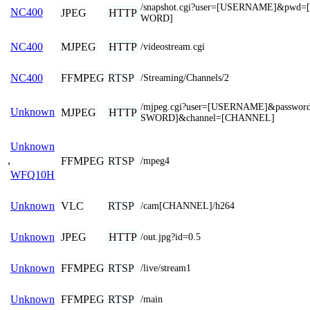
/snapshot.cgi?user=[USERNAME]&pwd=
NC400
JPEG
HTTP
WORD]
MJPEG
HTTP
NC400
/videostream.cgi
FFMPEG
RTSP
NC400
/Streaming/Channels/2
/mjpeg.cgi?user=[USERNAME]&passwor
Unknown
MJPEG
HTTP
SWORD]&channel=[CHANNEL]
Unknown
,
FFMPEG
RTSP
/mpeg4
WFQ10H
VLC
RTSP
Unknown
/cam[CHANNEL]/h264
JPEG
HTTP
Unknown
/out.jpg?id=0.5
FFMPEG
RTSP
Unknown
/live/stream1
FFMPEG
RTSP
Unknown
/main