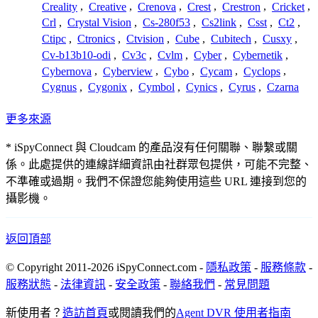
Creality
,
Creative
,
Crenova
,
Crest
,
Crestron
,
Cricket
,
Crl
,
Crystal Vision
,
Cs-280f53
,
Cs2link
,
Csst
,
Ct2
,
Ctipc
,
Ctronics
,
Ctvision
,
Cube
,
Cubitech
,
Cusxy
,
Cv-b13b10-odi
,
Cv3c
,
Cvlm
,
Cyber
,
Cybernetik
,
Cybernova
,
Cyberview
,
Cybo
,
Cycam
,
Cyclops
,
Cygnus
,
Cygonix
,
Cymbol
,
Cynics
,
Cyrus
,
Czarna
更多來源
* iSpyConnect 與 Cloudcam 的產品沒有任何關聯、聯繫或關
係。此處提供的連線詳細資訊由社群眾包提供，可能不完整、
不準確或過期。我們不保證您能夠使用這些 URL 連接到您的
攝影機。
返回頂部
© Copyright 2011-2026 iSpyConnect.com -
隱私政策
-
服務條款
-
服務狀態
-
法律資訊
-
安全政策
-
聯絡我們
-
常見問題
新使用者？
造訪首頁
或閱讀我們的
Agent DVR 使用者指南