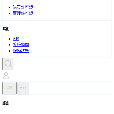
購買許可證
管理許可證
其他
API
系統顧問
服務狀態
ZH
語言