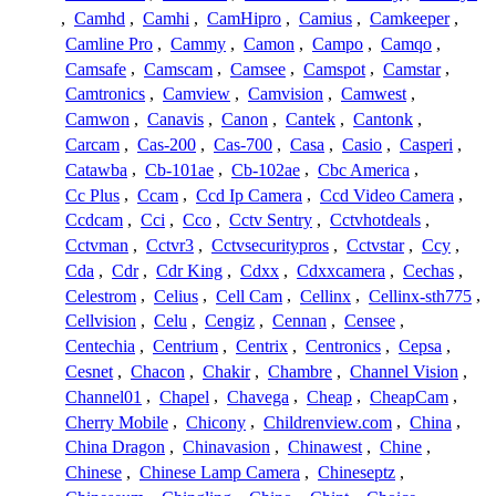
,
Camhd
,
Camhi
,
CamHipro
,
Camius
,
Camkeeper
,
Camline Pro
,
Cammy
,
Camon
,
Campo
,
Camqo
,
Camsafe
,
Camscam
,
Camsee
,
Camspot
,
Camstar
,
Camtronics
,
Camview
,
Camvision
,
Camwest
,
Camwon
,
Canavis
,
Canon
,
Cantek
,
Cantonk
,
Carcam
,
Cas-200
,
Cas-700
,
Casa
,
Casio
,
Casperi
,
Catawba
,
Cb-101ae
,
Cb-102ae
,
Cbc America
,
Cc Plus
,
Ccam
,
Ccd Ip Camera
,
Ccd Video Camera
,
Ccdcam
,
Cci
,
Cco
,
Cctv Sentry
,
Cctvhotdeals
,
Cctvman
,
Cctvr3
,
Cctvsecuritypros
,
Cctvstar
,
Ccy
,
Cda
,
Cdr
,
Cdr King
,
Cdxx
,
Cdxxcamera
,
Cechas
,
Celestrom
,
Celius
,
Cell Cam
,
Cellinx
,
Cellinx-sth775
,
Cellvision
,
Celu
,
Cengiz
,
Cennan
,
Censee
,
Centechia
,
Centrium
,
Centrix
,
Centronics
,
Cepsa
,
Cesnet
,
Chacon
,
Chakir
,
Chambre
,
Channel Vision
,
Channel01
,
Chapel
,
Chavega
,
Cheap
,
CheapCam
,
Cherry Mobile
,
Chicony
,
Childrenview.com
,
China
,
China Dragon
,
Chinavasion
,
Chinawest
,
Chine
,
Chinese
,
Chinese Lamp Camera
,
Chineseptz
,