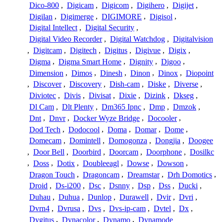
Dico-800
,
Digicam
,
Digicom
,
Digihero
,
Digijet
,
Digilan
,
Digimerge
,
DIGIMORE
,
Digisol
,
Digital Intellect
,
Digital Security
,
Digital Video Recorder
,
Digital Watchdog
,
Digitalvision
,
Digitcam
,
Digitech
,
Digitus
,
Digivue
,
Digix
,
Digma
,
Digma Smart Home
,
Dignity
,
Digoo
,
Dimension
,
Dimos
,
Dinesh
,
Dinon
,
Dinox
,
Diopoint
,
Discover
,
Discovery
,
Dish-cam
,
Diske
,
Diverse
,
Diviotec
,
Divis
,
Divisat
,
Dixie
,
Dizink
,
Dkseg
,
Dl Cam
,
Dlt Plenty
,
Dm365 Ipnc
,
Dmp
,
Dmzok
,
Dnt
,
Dnvr
,
Docker Wyze Bridge
,
Docooler
,
Dod Tech
,
Dodocool
,
Doma
,
Domar
,
Dome
,
Domecam
,
Domintell
,
Domogonza
,
Dongjia
,
Doogee
,
Door Bell
,
Doorbird
,
Doorcam
,
Doorphone
,
Dosilkc
,
Doss
,
Dotix
,
Doubleeagl
,
Dowse
,
Dowson
,
Dragon Touch
,
Dragoncam
,
Dreamstar
,
Drh Domotics
,
Droid
,
Ds-i200
,
Dsc
,
Dsnny
,
Dsp
,
Dss
,
Ducki
,
Duhau
,
Duhua
,
Dunlop
,
Durawell
,
Dvir
,
Dvri
,
Dvrn4
,
Dvrusa
,
Dvs
,
Dvs-ip-cam
,
Dvtel
,
Dx
,
Dygitus
,
Dynacolor
,
Dynamo
,
Dynamode