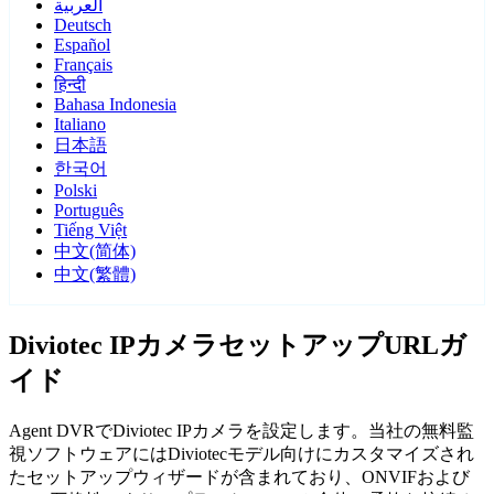
العربية
Deutsch
Español
Français
हिन्दी
Bahasa Indonesia
Italiano
日本語
한국어
Polski
Português
Tiếng Việt
中文(简体)
中文(繁體)
Diviotec IPカメラセットアップURLガ
イド
Agent DVRでDiviotec IPカメラを設定します。当社の無料監
視ソフトウェアにはDiviotecモデル向けにカスタマイズされ
たセットアップウィザードが含まれており、ONVIFおよび