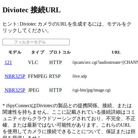
Diviotec 接続URL
ヒント: Diviotec カメラのURLを生成するには、モデルをク
リックしてください。
モデル
タイプ
プロトコル
URL
VLC
HTTP
121
/ipcam/avc.cgi?audiostream=[CHA
FFMPEG
RTSP
NBR325P
/live.sdp
JPEG
HTTP
NBR325P
/cgi-bin/jpg/image.cgi
* iSpyConnectはDiviotecの製品との提携関係、接続、または
関連性を持ちません。ここに記載されている接続詳細はコミ
ュニティからクラウドソーシングされており、不完全、不正
確、または最新ではない可能性があります。これらのURL
を使用してカメラに接続できることについて、保証または担
保を提供しません。