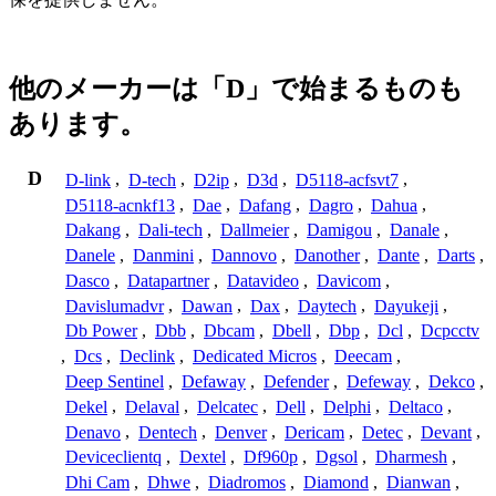
他のメーカーは「D」で始まるものも
あります。
D
D-link
,
D-tech
,
D2ip
,
D3d
,
D5118-acfsvt7
,
D5118-acnkf13
,
Dae
,
Dafang
,
Dagro
,
Dahua
,
Dakang
,
Dali-tech
,
Dallmeier
,
Damigou
,
Danale
,
Danele
,
Danmini
,
Dannovo
,
Danother
,
Dante
,
Darts
,
Dasco
,
Datapartner
,
Datavideo
,
Davicom
,
Davislumadvr
,
Dawan
,
Dax
,
Daytech
,
Dayukeji
,
Db Power
,
Dbb
,
Dbcam
,
Dbell
,
Dbp
,
Dcl
,
Dcpcctv
,
Dcs
,
Declink
,
Dedicated Micros
,
Deecam
,
Deep Sentinel
,
Defaway
,
Defender
,
Defeway
,
Dekco
,
Dekel
,
Delaval
,
Delcatec
,
Dell
,
Delphi
,
Deltaco
,
Denavo
,
Dentech
,
Denver
,
Dericam
,
Detec
,
Devant
,
Deviceclientq
,
Dextel
,
Df960p
,
Dgsol
,
Dharmesh
,
Dhi Cam
,
Dhwe
,
Diadromos
,
Diamond
,
Dianwan
,