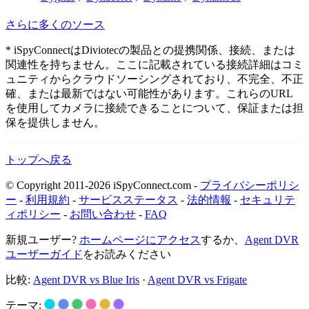
さらに多くのソース
* iSpyConnectはDiviotecの製品との提携関係、接続、または
関連性を持ちません。ここに記載されている接続詳細はコミ
ュニティからクラウドソーシングされており、不完全、不正
確、または最新ではない可能性があります。これらのURL
を使用してカメラに接続できることについて、保証または担
保を提供しません。
トップへ戻る
© Copyright 2011-2026 iSpyConnect.com -
プライバシーポリシ
ー
-
利用規約
-
サービスステータス
-
法的情報
-
セキュリテ
ィポリシー
-
お問い合わせ
-
FAQ
新規ユーザー?
ホームページにアクセス
するか、
Agent DVR
ユーザーガイド
をお読みください
比較:
Agent DVR vs Blue Iris
·
Agent DVR vs Frigate
テーマ: