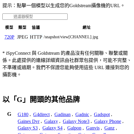
提示：點擊一個模型以生成您的Goldstream攝像機的URL。
模型
類型
協議
網址
JPEG
HTTP
720P
/snapshot/view[CHANNEL].jpg
* iSpyConnect 與 Goldstream 的產品沒有任何關聯、聯繫或關
係。此處提供的連線詳細資訊由社群眾包提供，可能不完整、
不準確或過期。我們不保證您能夠使用這些 URL 連接到您的
攝影機。
以「G」開頭的其他品牌
G
G180
,
G4direct
,
Gadinan
,
Gadnic
,
Gadspot
,
Gaines Dvr
,
Galaxy
,
Galaxy Note3
,
Galaxy Phone
,
Galaxy S3
,
Galaxy S4
,
Galpon
,
Ganvis
,
Ganz
,