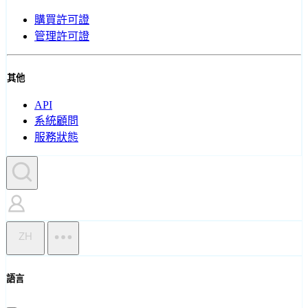
購買許可證
管理許可證
其他
API
系統顧問
服務狀態
ZH
語言