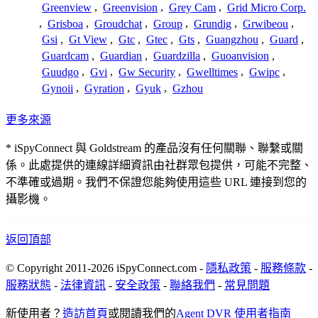
Greenview
,
Greenvision
,
Grey Cam
,
Grid Micro Corp.
,
Grisboa
,
Groudchat
,
Group
,
Grundig
,
Grwibeou
,
Gsi
,
Gt View
,
Gtc
,
Gtec
,
Gts
,
Guangzhou
,
Guard
,
Guardcam
,
Guardian
,
Guardzilla
,
Guoanvision
,
Guudgo
,
Gvi
,
Gw Security
,
Gwelltimes
,
Gwipc
,
Gynoii
,
Gyration
,
Gyuk
,
Gzhou
更多來源
* iSpyConnect 與 Goldstream 的產品沒有任何關聯、聯繫或關
係。此處提供的連線詳細資訊由社群眾包提供，可能不完整、
不準確或過期。我們不保證您能夠使用這些 URL 連接到您的
攝影機。
返回頂部
© Copyright 2011-2026 iSpyConnect.com -
隱私政策
-
服務條款
-
服務狀態
-
法律資訊
-
安全政策
-
聯絡我們
-
常見問題
新使用者？
造訪首頁
或閱讀我們的
Agent DVR 使用者指南