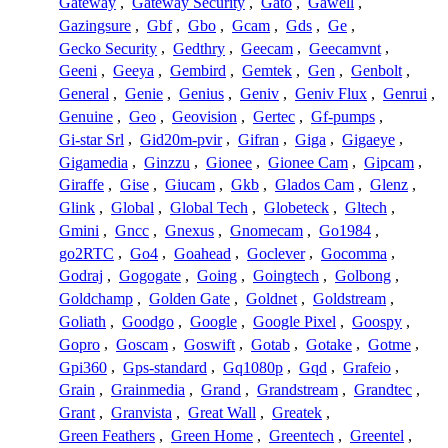
Gateway
,
Gateway Security
,
Gato
,
Gawell
,
Gazingsure
,
Gbf
,
Gbo
,
Gcam
,
Gds
,
Ge
,
Gecko Security
,
Gedthry
,
Geecam
,
Geecamvnt
,
Geeni
,
Geeya
,
Gembird
,
Gemtek
,
Gen
,
Genbolt
,
General
,
Genie
,
Genius
,
Geniv
,
Geniv Flux
,
Genrui
,
Genuine
,
Geo
,
Geovision
,
Gertec
,
Gf-pumps
,
Gi-star Srl
,
Gid20m-pvir
,
Gifran
,
Giga
,
Gigaeye
,
Gigamedia
,
Ginzzu
,
Gionee
,
Gionee Cam
,
Gipcam
,
Giraffe
,
Gise
,
Giucam
,
Gkb
,
Glados Cam
,
Glenz
,
Glink
,
Global
,
Global Tech
,
Globeteck
,
Gltech
,
Gmini
,
Gncc
,
Gnexus
,
Gnomecam
,
Go1984
,
go2RTC
,
Go4
,
Goahead
,
Goclever
,
Gocomma
,
Godraj
,
Gogogate
,
Going
,
Goingtech
,
Golbong
,
Goldchamp
,
Golden Gate
,
Goldnet
,
Goldstream
,
Goliath
,
Goodgo
,
Google
,
Google Pixel
,
Goospy
,
Gopro
,
Goscam
,
Goswift
,
Gotab
,
Gotake
,
Gotme
,
Gpi360
,
Gps-standard
,
Gq1080p
,
Gqd
,
Grafeio
,
Grain
,
Grainmedia
,
Grand
,
Grandstream
,
Grandtec
,
Grant
,
Granvista
,
Great Wall
,
Greatek
,
Green Feathers
,
Green Home
,
Greentech
,
Greentel
,