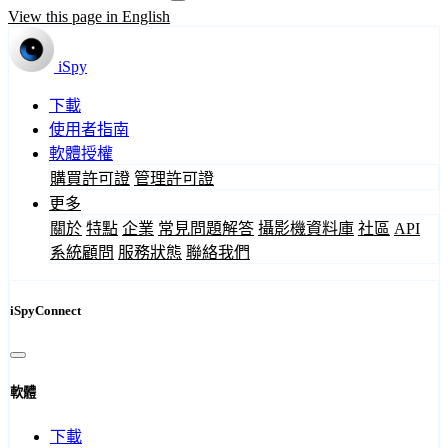
View this page in English
iSpy
下載
使用者指南
軟體授權
購買許可證
管理許可證
更多
關於
特點
企業
常見問題解答
攝影機資料庫
社區
API
系統顧問
服務狀態
聯絡我們
iSpyConnect
軟體
下載