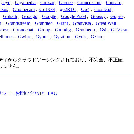
gaeye
,
Gigamedia
,
Ginzzu
,
Gionee
,
Gionee Cam
,
Gipcam
,
exus
,
Gnomecam
,
Go1984
,
go2RTC
,
Go4
,
Goahead
,
,
Goliath
,
Goodgo
,
Google
,
Google Pixel
,
Goospy
,
Gopro
,
d
,
Grandstream
,
Grandtec
,
Grant
,
Granvista
,
Great Wall
,
sboa
,
Groudchat
,
Group
,
Grundig
,
Grwibeou
,
Gsi
,
Gt View
,
lltimes
,
Gwipc
,
Gynoii
,
Gyration
,
Gyuk
,
Gzhou
ミュニティからクラウドソーシングされており、不完全、不正確、
しません。
リシー
-
お問い合わせ
-
FAQ