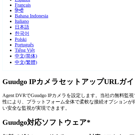
Français
हिन्दी
Bahasa Indonesia
Italiano
日本語
한국어
Polski
Português
Tiếng Việt
中文(简体)
中文(繁體)
Guudgo IPカメラセットアップURLガ
Agent DVRでGuudgo IPカメラを設定します。当社の
性により、プラットフォーム全体で柔軟な接続オプションが得ら
い安全な監視が実現できます。
Guudgo対応ソフトウェア*