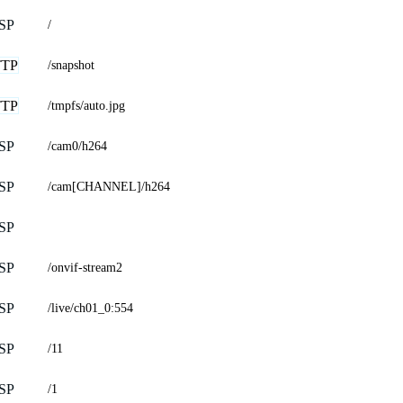
SP
/
TP
/snapshot
TP
/tmpfs/auto.jpg
SP
/cam0/h264
SP
/cam[CHANNEL]/h264
SP
SP
/onvif-stream2
SP
/live/ch01_0:554
SP
/11
SP
/1