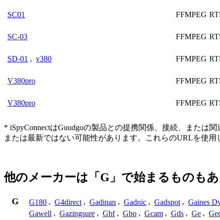
FFMPEG
RT
SC01
FFMPEG
RT
SC-03
FFMPEG
RT
SD-01
,
v380
FFMPEG
RT
V380pro
FFMPEG
RT
V380pro
* iSpyConnectはGuudgoの製品との提携関係、
または最新ではない可能性があります。これらのURLを使
他のメーカーは「G」で始まるものもあ
G
G180
,
G4direct
,
Gadinan
,
Gadnic
,
Gadspot
,
Gaines D
Gawell
,
Gazingsure
,
Gbf
,
Gbo
,
Gcam
,
Gds
,
Ge
,
Gec