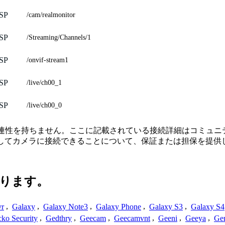
SP
/cam/realmonitor
SP
/Streaming/Channels/1
SP
/onvif-stream1
SP
/live/ch00_1
SP
/live/ch00_0
接続、または関連性を持ちません。ここに記載されている接続詳細はコ
用してカメラに接続できることについて、保証または担保を提供
ります。
vr
,
Galaxy
,
Galaxy Note3
,
Galaxy Phone
,
Galaxy S3
,
Galaxy S4
ko Security
,
Gedthry
,
Geecam
,
Geecamvnt
,
Geeni
,
Geeya
,
Ge