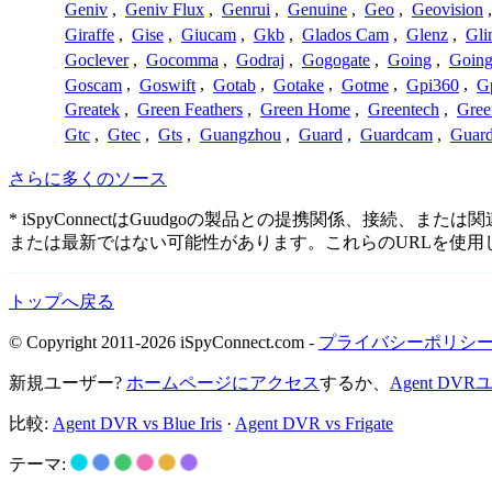
Geniv
,
Geniv Flux
,
Genrui
,
Genuine
,
Geo
,
Geovision
Giraffe
,
Gise
,
Giucam
,
Gkb
,
Glados Cam
,
Glenz
,
Gli
Goclever
,
Gocomma
,
Godraj
,
Gogogate
,
Going
,
Going
Goscam
,
Goswift
,
Gotab
,
Gotake
,
Gotme
,
Gpi360
,
Gp
Greatek
,
Green Feathers
,
Green Home
,
Greentech
,
Gree
Gtc
,
Gtec
,
Gts
,
Guangzhou
,
Guard
,
Guardcam
,
Guard
さらに多くのソース
* iSpyConnectはGuudgoの製品との提携関係、
または最新ではない可能性があります。これらのURLを使
トップへ戻る
© Copyright 2011-2026 iSpyConnect.com -
プライバシーポリシ
新規ユーザー?
ホームページにアクセス
するか、
Agent D
比較:
Agent DVR vs Blue Iris
·
Agent DVR vs Frigate
テーマ: