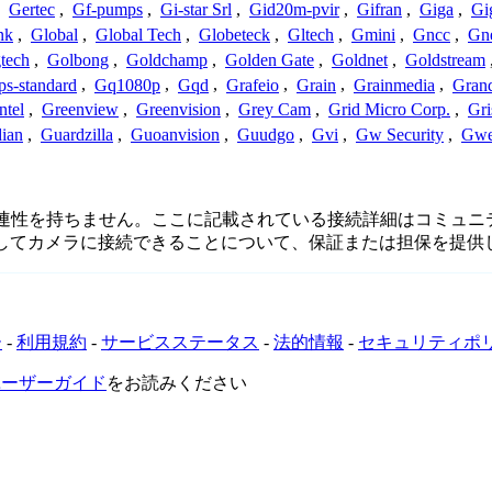
,
Gertec
,
Gf-pumps
,
Gi-star Srl
,
Gid20m-pvir
,
Gifran
,
Giga
,
Gi
nk
,
Global
,
Global Tech
,
Globeteck
,
Gltech
,
Gmini
,
Gncc
,
Gn
tech
,
Golbong
,
Goldchamp
,
Golden Gate
,
Goldnet
,
Goldstream
s-standard
,
Gq1080p
,
Gqd
,
Grafeio
,
Grain
,
Grainmedia
,
Gran
ntel
,
Greenview
,
Greenvision
,
Grey Cam
,
Grid Micro Corp.
,
Gri
ian
,
Guardzilla
,
Guoanvision
,
Guudgo
,
Gvi
,
Gw Security
,
Gwe
接続、または関連性を持ちません。ここに記載されている接続詳細はコ
用してカメラに接続できることについて、保証または担保を提供
ー
-
利用規約
-
サービスステータス
-
法的情報
-
セキュリティポ
VRユーザーガイド
をお読みください