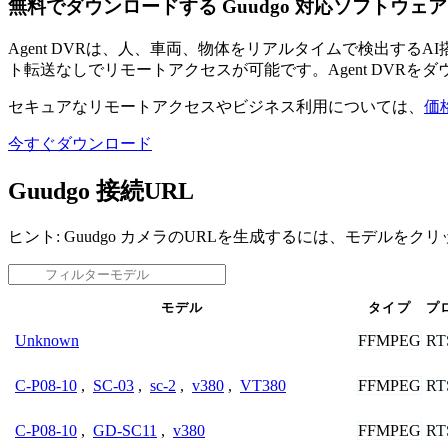
無料でダウンロードする Guudgo 対応ソフトウェア
Agent DVRは、人、車両、物体をリアルタイムで検出す
ト転送なしでリモートアクセスが可能です。Agent DVRを
セキュアなリモートアクセスやビジネス利用については、
価
今すぐダウンロード
Guudgo 接続URL
ヒント: Guudgo カメラのURLを生成するには、モデルをク
モデル
タイプ
プ
FFMPEG
RT
Unknown
FFMPEG
RT
C-P08-10
,
SC-03
,
sc-2
,
v380
,
VT380
FFMPEG
RT
C-P08-10
,
GD-SC11
,
v380