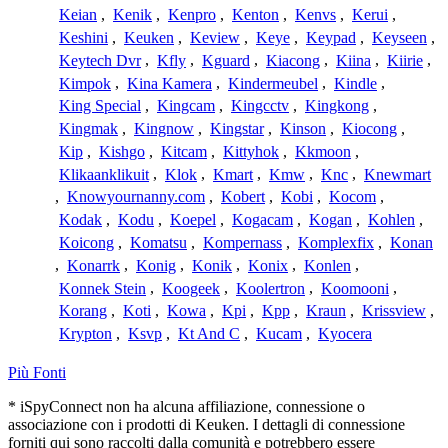
Keian
,
Kenik
,
Kenpro
,
Kenton
,
Kenvs
,
Kerui
,
Keshini
,
Keuken
,
Keview
,
Keye
,
Keypad
,
Keyseen
,
Keytech Dvr
,
Kfly
,
Kguard
,
Kiacong
,
Kiina
,
Kiirie
,
Kimpok
,
Kina Kamera
,
Kindermeubel
,
Kindle
,
King Special
,
Kingcam
,
Kingcctv
,
Kingkong
,
Kingmak
,
Kingnow
,
Kingstar
,
Kinson
,
Kiocong
,
Kip
,
Kishgo
,
Kitcam
,
Kittyhok
,
Kkmoon
,
Klikaanklikuit
,
Klok
,
Kmart
,
Kmw
,
Knc
,
Knewmart
,
Knowyournanny.com
,
Kobert
,
Kobi
,
Kocom
,
Kodak
,
Kodu
,
Koepel
,
Kogacam
,
Kogan
,
Kohlen
,
Koicong
,
Komatsu
,
Kompernass
,
Komplexfix
,
Konan
,
Konarrk
,
Konig
,
Konik
,
Konix
,
Konlen
,
Konnek Stein
,
Koogeek
,
Koolertron
,
Koomooni
,
Korang
,
Koti
,
Kowa
,
Kpi
,
Kpp
,
Kraun
,
Krissview
,
Krypton
,
Ksvp
,
Kt And C
,
Kucam
,
Kyocera
Più Fonti
* iSpyConnect non ha alcuna affiliazione, connessione o
associazione con i prodotti di Keuken. I dettagli di connessione
forniti qui sono raccolti dalla comunità e potrebbero essere