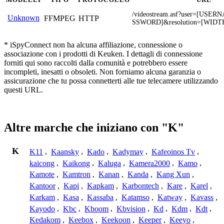
/videostream.asf?user=[USE
Unknown
FFMPEG
HTTP
SSWORD]&resolution=[WIDT
* iSpyConnect non ha alcuna affiliazione, connessione o
associazione con i prodotti di Keuken. I dettagli di connessione
forniti qui sono raccolti dalla comunità e potrebbero essere
incompleti, inesatti o obsoleti. Non forniamo alcuna garanzia o
assicurazione che tu possa connetterti alle tue telecamere utilizzando
questi URL.
Altre marche che iniziano con "K"
K
K11
,
Kaansky
,
Kado
,
Kadymay
,
Kafeoinos Tv
,
kaicong
,
Kaikong
,
Kaluga
,
Kamera2000
,
Kamo
,
Kamote
,
Kamtron
,
Kanan
,
Kanda
,
Kang Xun
,
Kantoor
,
Kapi
,
Kapkam
,
Karbontech
,
Kare
,
Karel
,
Karkam
,
Kasa
,
Kassaba
,
Katamso
,
Katway
,
Kavass
,
Kayodo
,
Kbc
,
Kboom
,
Kbvision
,
Kd
,
Kdm
,
Kdt
,
Kedakom
,
Keebox
,
Keekoon
,
Keeper
,
Keeyo
,