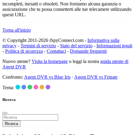
incompleti, inesatti o obsoleti. Non forniamo alcuna garanzia o
assicurazione che tu possa connetterti alle tue telecamere utilizzando
questi URL.
Torna all'inizio
© Copyright 2011-2026 iSpyConnect.com -
Informativa sulla
privacy
-
Termini di servizio
-
Stato del servizio
-
Informazioni legali
-
Politica di sicurezza
-
Contattaci
-
Domande frequenti
Nuovo utente?
Visita la homepage
o leggi la nostra
guida utente di
Agent DVR
Confronto:
Agent DVR vs Blue Iris
·
Agent DVR vs Frigate
Tema:
Ricerca
Ricerca