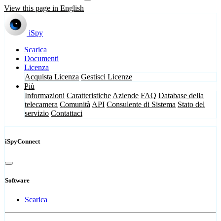
View this page in English
iSpy
Scarica
Documenti
Licenza
Acquista Licenza
Gestisci Licenze
Più
Informazioni
Caratteristiche
Aziende
FAQ
Database della
telecamera
Comunità
API
Consulente di Sistema
Stato del
servizio
Contattaci
iSpyConnect
Software
Scarica