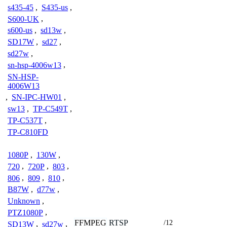
s435-45
,
S435-us
,
S600-UK
,
s600-us
,
sd13w
,
SD17W
,
sd27
,
sd27w
,
sn-hsp-4006w13
,
SN-HSP-
4006W13
,
SN-IPC-HW01
,
sw13
,
TP-C549T
,
TP-C537T
,
TP-C810FD
1080P
,
130W
,
720
,
720P
,
803
,
806
,
809
,
810
,
B87W
,
d77w
,
Unknown
,
PTZ1080P
,
FFMPEG
RTSP
/12
SD13W
,
sd27w
,