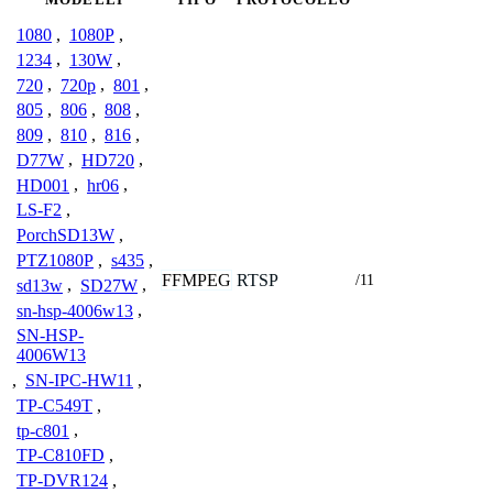
1080
,
1080P
,
1234
,
130W
,
720
,
720p
,
801
,
805
,
806
,
808
,
809
,
810
,
816
,
D77W
,
HD720
,
HD001
,
hr06
,
LS-F2
,
PorchSD13W
,
PTZ1080P
,
s435
,
FFMPEG
RTSP
/11
sd13w
,
SD27W
,
sn-hsp-4006w13
,
SN-HSP-
4006W13
,
SN-IPC-HW11
,
TP-C549T
,
tp-c801
,
TP-C810FD
,
TP-DVR124
,