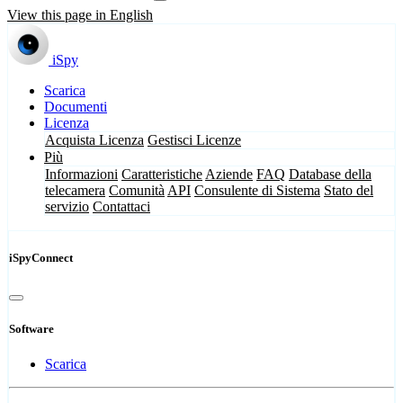
View this page in English
iSpy
Scarica
Documenti
Licenza
Acquista Licenza
Gestisci Licenze
Più
Informazioni
Caratteristiche
Aziende
FAQ
Database della
telecamera
Comunità
API
Consulente di Sistema
Stato del
servizio
Contattaci
iSpyConnect
Software
Scarica