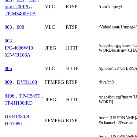
VLC
RTSP
tp-ms200IPL
,
/cam1/mpeg4
TP-MS400HPA
VLC
RTSP
803
,
808
/VideoInput/1/mpeg4/
803
,
/snapshot.jpg?use
JPEG
HTTP
IPC-4006W10
,
WORD]&strm=[CH
XF-VR108A
VLC
HTTP
806
/iphone/11?[USER
FFMPEG
RTSP
809
,
DVR1108
/live/ch0
8106
,
TP-C549T
,
/snapshot.cgi?use
JPEG
HTTP
WORD]
TP-HI100iRD
DVR1080-8
,
/user=[USERNAME]
FFMPEG
RTSP
&channel=2&stream=
HD1080
/user=[USERNAME]