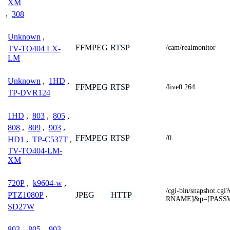
XM
,
308
Unknown
,
FFMPEG
RTSP
/cam/realmonitor
TV-TO404 LX-
LM
Unknown
,
1HD
,
FFMPEG
RTSP
/live0.264
TP-DVR124
1HD
,
803
,
805
,
808
,
809
,
903
,
FFMPEG
RTSP
/0
HD1
,
TP-C537T
,
TV-TO404-LM-
XM
720P
,
k9604-w
,
/cgi-bin/snapshot.
JPEG
HTTP
PTZ1080P
,
RNAME]&p=[PASS
SD27W
803
,
805
,
903
,