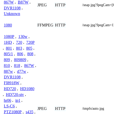
867W
,
B87W
,
JPEG
HTTP
/snap.jpg?JpegCam
DVR1108
,
Unknown
FFMPEG
HTTP
1080
/snap.jpg?JpegCam=1
1080P
,
130w
,
1HD
,
720
,
720P
,
801
,
803
,
805
,
805/1
,
806
,
808
,
809
,
809809
,
810
,
818
,
867W
,
887w
,
d77w
,
DVR1108
,
FI8918W
,
HD720
,
HD1080
,
HD720-stv
,
hr06
,
ip1
,
LS-C6
,
JPEG
HTTP
/tmpfs/auto.jpg
PTZ1080P
,
s435
,