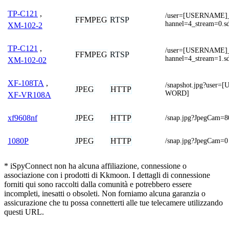
TP-C121
,
/user=[USERNAME]
FFMPEG
RTSP
hannel=4_stream=0.s
XM-102-2
TP-C121
,
/user=[USERNAME]
FFMPEG
RTSP
hannel=4_stream=1.s
XM-102-02
XF-108TA
,
/snapshot.jpg?use
JPEG
HTTP
WORD]
XF-VR108A
JPEG
HTTP
xf9608nf
/snap.jpg?JpegCam=8
JPEG
HTTP
1080P
/snap.jpg?JpegCam=0
* iSpyConnect non ha alcuna affiliazione, connessione o
associazione con i prodotti di Kkmoon. I dettagli di connessione
forniti qui sono raccolti dalla comunità e potrebbero essere
incompleti, inesatti o obsoleti. Non forniamo alcuna garanzia o
assicurazione che tu possa connetterti alle tue telecamere utilizzando
questi URL.