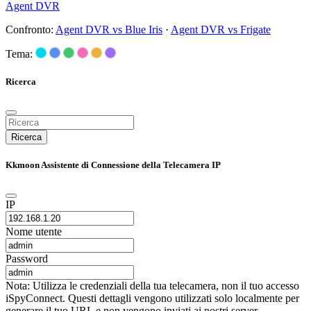
Agent DVR
Confronto:
Agent DVR vs Blue Iris
·
Agent DVR vs Frigate
Tema:
Ricerca
Ricerca
Kkmoon Assistente di Connessione della Telecamera IP
IP
Nome utente
Password
Nota: Utilizza le credenziali della tua telecamera, non il tuo accesso
iSpyConnect. Questi dettagli vengono utilizzati solo localmente per
generare il tuo URL e non vengono inviati ai nostri server.