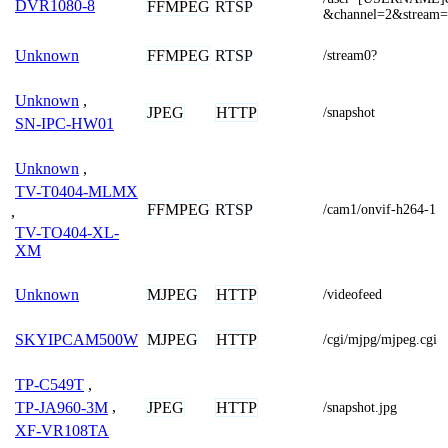
DVR1080-8
FFMPEG
RTSP
&channel=2&stream=
FFMPEG
RTSP
Unknown
/stream0?
Unknown
,
JPEG
HTTP
/snapshot
SN-IPC-HW01
Unknown
,
TV-T0404-MLMX
FFMPEG
RTSP
/cam1/onvif-h264-1
,
TV-TO404-XL-
XM
MJPEG
HTTP
Unknown
/videofeed
MJPEG
HTTP
SKYIPCAM500W
/cgi/mjpg/mjpeg.cgi
TP-C549T
,
JPEG
HTTP
TP-JA960-3M
,
/snapshot.jpg
XF-VR108TA