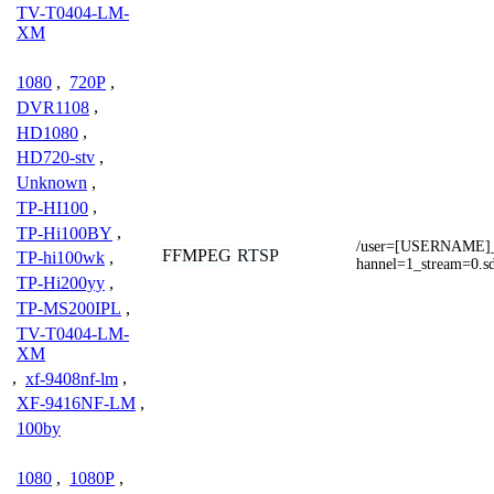
TV-T0404-LM-
XM
1080
,
720P
,
DVR1108
,
HD1080
,
HD720-stv
,
Unknown
,
TP-HI100
,
TP-Hi100BY
,
/user=[USERNAME]
FFMPEG
RTSP
TP-hi100wk
,
hannel=1_stream=0.s
TP-Hi200yy
,
TP-MS200IPL
,
TV-T0404-LM-
XM
,
xf-9408nf-lm
,
XF-9416NF-LM
,
100by
1080
,
1080P
,