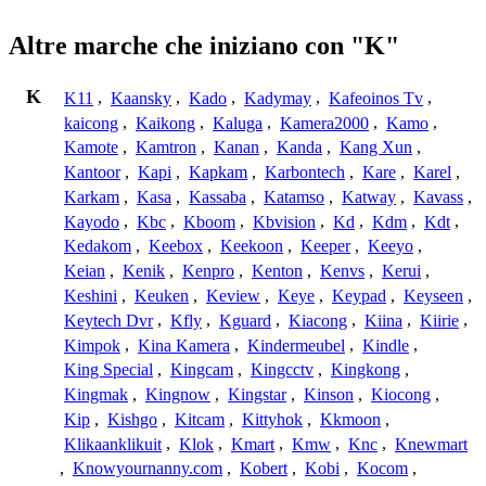
Altre marche che iniziano con "K"
K
K11
,
Kaansky
,
Kado
,
Kadymay
,
Kafeoinos Tv
,
kaicong
,
Kaikong
,
Kaluga
,
Kamera2000
,
Kamo
,
Kamote
,
Kamtron
,
Kanan
,
Kanda
,
Kang Xun
,
Kantoor
,
Kapi
,
Kapkam
,
Karbontech
,
Kare
,
Karel
,
Karkam
,
Kasa
,
Kassaba
,
Katamso
,
Katway
,
Kavass
,
Kayodo
,
Kbc
,
Kboom
,
Kbvision
,
Kd
,
Kdm
,
Kdt
,
Kedakom
,
Keebox
,
Keekoon
,
Keeper
,
Keeyo
,
Keian
,
Kenik
,
Kenpro
,
Kenton
,
Kenvs
,
Kerui
,
Keshini
,
Keuken
,
Keview
,
Keye
,
Keypad
,
Keyseen
,
Keytech Dvr
,
Kfly
,
Kguard
,
Kiacong
,
Kiina
,
Kiirie
,
Kimpok
,
Kina Kamera
,
Kindermeubel
,
Kindle
,
King Special
,
Kingcam
,
Kingcctv
,
Kingkong
,
Kingmak
,
Kingnow
,
Kingstar
,
Kinson
,
Kiocong
,
Kip
,
Kishgo
,
Kitcam
,
Kittyhok
,
Kkmoon
,
Klikaanklikuit
,
Klok
,
Kmart
,
Kmw
,
Knc
,
Knewmart
,
Knowyournanny.com
,
Kobert
,
Kobi
,
Kocom
,