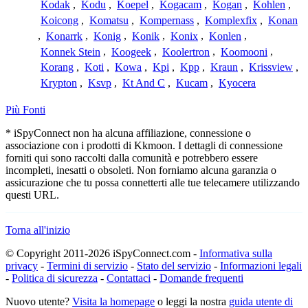
Kodak
,
Kodu
,
Koepel
,
Kogacam
,
Kogan
,
Kohlen
,
Koicong
,
Komatsu
,
Kompernass
,
Komplexfix
,
Konan
,
Konarrk
,
Konig
,
Konik
,
Konix
,
Konlen
,
Konnek Stein
,
Koogeek
,
Koolertron
,
Koomooni
,
Korang
,
Koti
,
Kowa
,
Kpi
,
Kpp
,
Kraun
,
Krissview
,
Krypton
,
Ksvp
,
Kt And C
,
Kucam
,
Kyocera
Più Fonti
* iSpyConnect non ha alcuna affiliazione, connessione o
associazione con i prodotti di Kkmoon. I dettagli di connessione
forniti qui sono raccolti dalla comunità e potrebbero essere
incompleti, inesatti o obsoleti. Non forniamo alcuna garanzia o
assicurazione che tu possa connetterti alle tue telecamere utilizzando
questi URL.
Torna all'inizio
© Copyright 2011-2026 iSpyConnect.com -
Informativa sulla
privacy
-
Termini di servizio
-
Stato del servizio
-
Informazioni legali
-
Politica di sicurezza
-
Contattaci
-
Domande frequenti
Nuovo utente?
Visita la homepage
o leggi la nostra
guida utente di