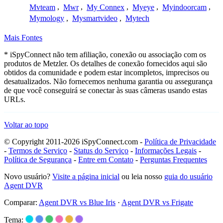
Mvteam
,
Mwr
,
My Connex
,
Myeye
,
Myindoorcam
,
Mymology
,
Mysmartvideo
,
Mytech
Mais Fontes
* iSpyConnect não tem afiliação, conexão ou associação com os
produtos de Metzler. Os detalhes de conexão fornecidos aqui são
obtidos da comunidade e podem estar incompletos, imprecisos ou
desatualizados. Não fornecemos nenhuma garantia ou assegurança
de que você conseguirá se conectar às suas câmeras usando estas
URLs.
Voltar ao topo
© Copyright 2011-2026 iSpyConnect.com -
Política de Privacidade
-
Termos de Serviço
-
Status do Serviço
-
Informações Legais
-
Política de Segurança
-
Entre em Contato
-
Perguntas Frequentes
Novo usuário?
Visite a página inicial
ou leia nosso
guia do usuário
Agent DVR
Comparar:
Agent DVR vs Blue Iris
·
Agent DVR vs Frigate
Tema: