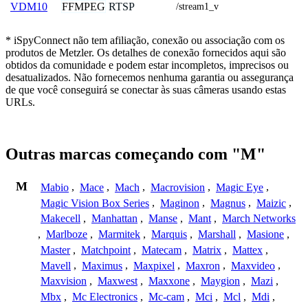
FFMPEG
RTSP
VDM10
/stream1_v
* iSpyConnect não tem afiliação, conexão ou associação com os
produtos de Metzler. Os detalhes de conexão fornecidos aqui são
obtidos da comunidade e podem estar incompletos, imprecisos ou
desatualizados. Não fornecemos nenhuma garantia ou assegurança
de que você conseguirá se conectar às suas câmeras usando estas
URLs.
Outras marcas começando com "M"
M
Mabio
,
Mace
,
Mach
,
Macrovision
,
Magic Eye
,
Magic Vision Box Series
,
Maginon
,
Magnus
,
Maizic
,
Makecell
,
Manhattan
,
Manse
,
Mant
,
March Networks
,
Marlboze
,
Marmitek
,
Marquis
,
Marshall
,
Masione
,
Master
,
Matchpoint
,
Matecam
,
Matrix
,
Mattex
,
Mavell
,
Maximus
,
Maxpixel
,
Maxron
,
Maxvideo
,
Maxvision
,
Maxwest
,
Maxxone
,
Maygion
,
Mazi
,
Mbx
,
Mc Electronics
,
Mc-cam
,
Mci
,
Mcl
,
Mdi
,