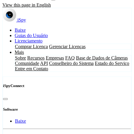
View this page in English
iSpy
Baixe
Guias do Usuário
Licenciamento
Comprar Licença
Gerenciar Licenças
Mais
Sobre
Recursos
Empresas
FAQ
Base de Dados de Câmeras
Comunidade
API
Conselheiro do Sistema
Estado do Serviço
Entre em Contato
iSpyConnect
Software
Baixe