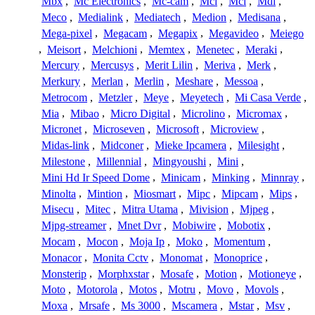
Mbx
,
Mc Electronics
,
Mc-cam
,
Mci
,
Mcl
,
Mdi
,
Meco
,
Medialink
,
Mediatech
,
Medion
,
Medisana
,
Mega-pixel
,
Megacam
,
Megapix
,
Megavideo
,
Meiego
,
Meisort
,
Melchioni
,
Memtex
,
Menetec
,
Meraki
,
Mercury
,
Mercusys
,
Merit Lilin
,
Meriva
,
Merk
,
Merkury
,
Merlan
,
Merlin
,
Meshare
,
Messoa
,
Metrocom
,
Metzler
,
Meye
,
Meyetech
,
Mi Casa Verde
,
Mia
,
Mibao
,
Micro Digital
,
Microlino
,
Micromax
,
Micronet
,
Microseven
,
Microsoft
,
Microview
,
Midas-link
,
Midconer
,
Mieke Ipcamera
,
Milesight
,
Milestone
,
Millennial
,
Mingyoushi
,
Mini
,
Mini Hd Ir Speed Dome
,
Minicam
,
Minking
,
Minnray
,
Minolta
,
Mintion
,
Miosmart
,
Mipc
,
Mipcam
,
Mips
,
Misecu
,
Mitec
,
Mitra Utama
,
Mivision
,
Mjpeg
,
Mjpg-streamer
,
Mnet Dvr
,
Mobiwire
,
Mobotix
,
Mocam
,
Mocon
,
Moja Ip
,
Moko
,
Momentum
,
Monacor
,
Monita Cctv
,
Monomat
,
Monoprice
,
Monsterip
,
Morphxstar
,
Mosafe
,
Motion
,
Motioneye
,
Moto
,
Motorola
,
Motos
,
Motru
,
Movo
,
Movols
,
Moxa
,
Mrsafe
,
Ms 3000
,
Mscamera
,
Mstar
,
Msv
,