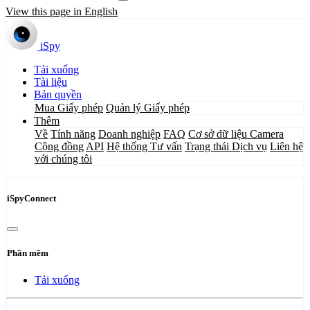
View this page in English
iSpy
Tải xuống
Tài liệu
Bản quyền
Mua Giấy phép
Quản lý Giấy phép
Thêm
Về
Tính năng
Doanh nghiệp
FAQ
Cơ sở dữ liệu Camera
Cộng đồng
API
Hệ thống Tư vấn
Trạng thái Dịch vụ
Liên hệ
với chúng tôi
iSpyConnect
Phần mềm
Tải xuống