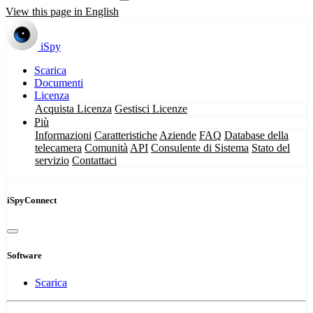
View this page in English
iSpy
Scarica
Documenti
Licenza
Acquista Licenza
Gestisci Licenze
Più
Informazioni
Caratteristiche
Aziende
FAQ
Database della
telecamera
Comunità
API
Consulente di Sistema
Stato del
servizio
Contattaci
iSpyConnect
Software
Scarica