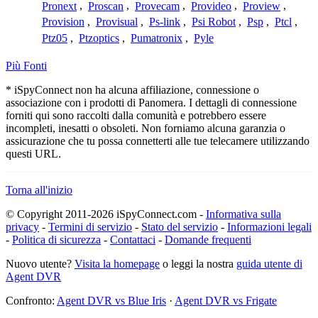
Pronext
,
Proscan
,
Provecam
,
Provideo
,
Proview
,
Provision
,
Provisual
,
Ps-link
,
Psi Robot
,
Psp
,
Ptcl
,
Ptz05
,
Ptzoptics
,
Pumatronix
,
Pyle
Più Fonti
* iSpyConnect non ha alcuna affiliazione, connessione o
associazione con i prodotti di Panomera. I dettagli di connessione
forniti qui sono raccolti dalla comunità e potrebbero essere
incompleti, inesatti o obsoleti. Non forniamo alcuna garanzia o
assicurazione che tu possa connetterti alle tue telecamere utilizzando
questi URL.
Torna all'inizio
© Copyright 2011-2026 iSpyConnect.com -
Informativa sulla
privacy
-
Termini di servizio
-
Stato del servizio
-
Informazioni legali
-
Politica di sicurezza
-
Contattaci
-
Domande frequenti
Nuovo utente?
Visita la homepage
o leggi la nostra
guida utente di
Agent DVR
Confronto:
Agent DVR vs Blue Iris
·
Agent DVR vs Frigate