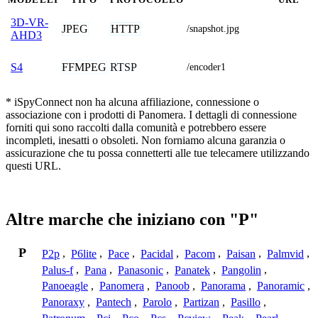
3D-VR-
JPEG
HTTP
/snapshot.jpg
AHD3
FFMPEG
RTSP
S4
/encoder1
* iSpyConnect non ha alcuna affiliazione, connessione o
associazione con i prodotti di Panomera. I dettagli di connessione
forniti qui sono raccolti dalla comunità e potrebbero essere
incompleti, inesatti o obsoleti. Non forniamo alcuna garanzia o
assicurazione che tu possa connetterti alle tue telecamere utilizzando
questi URL.
Altre marche che iniziano con "P"
P
P2p
,
P6lite
,
Pace
,
Pacidal
,
Pacom
,
Paisan
,
Palmvid
,
Palus-f
,
Pana
,
Panasonic
,
Panatek
,
Pangolin
,
Panoeagle
,
Panomera
,
Panoob
,
Panorama
,
Panoramic
,
Panoraxy
,
Pantech
,
Parolo
,
Partizan
,
Pasillo
,