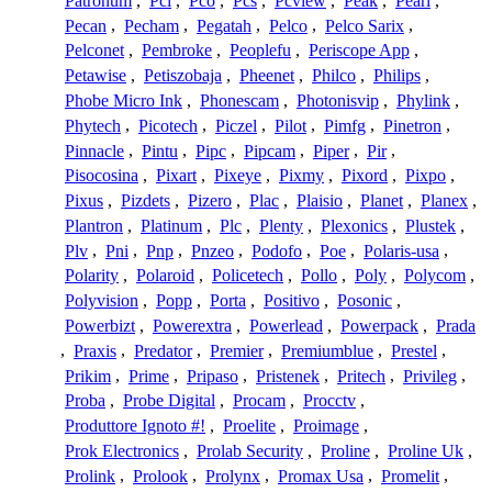
Patronum
,
Pci
,
Pco
,
Pcs
,
Pcview
,
Peak
,
Pearl
,
Pecan
,
Pecham
,
Pegatah
,
Pelco
,
Pelco Sarix
,
Pelconet
,
Pembroke
,
Peoplefu
,
Periscope App
,
Petawise
,
Petiszobaja
,
Pheenet
,
Philco
,
Philips
,
Phobe Micro Ink
,
Phonescam
,
Photonisvip
,
Phylink
,
Phytech
,
Picotech
,
Piczel
,
Pilot
,
Pimfg
,
Pinetron
,
Pinnacle
,
Pintu
,
Pipc
,
Pipcam
,
Piper
,
Pir
,
Pisocosina
,
Pixart
,
Pixeye
,
Pixmy
,
Pixord
,
Pixpo
,
Pixus
,
Pizdets
,
Pizero
,
Plac
,
Plaisio
,
Planet
,
Planex
,
Plantron
,
Platinum
,
Plc
,
Plenty
,
Plexonics
,
Plustek
,
Plv
,
Pni
,
Pnp
,
Pnzeo
,
Podofo
,
Poe
,
Polaris-usa
,
Polarity
,
Polaroid
,
Policetech
,
Pollo
,
Poly
,
Polycom
,
Polyvision
,
Popp
,
Porta
,
Positivo
,
Posonic
,
Powerbizt
,
Powerextra
,
Powerlead
,
Powerpack
,
Prada
,
Praxis
,
Predator
,
Premier
,
Premiumblue
,
Prestel
,
Prikim
,
Prime
,
Pripaso
,
Pristenek
,
Pritech
,
Privileg
,
Proba
,
Probe Digital
,
Procam
,
Procctv
,
Produttore Ignoto #!
,
Proelite
,
Proimage
,
Prok Electronics
,
Prolab Security
,
Proline
,
Proline Uk
,
Prolink
,
Prolook
,
Prolynx
,
Promax Usa
,
Promelit
,