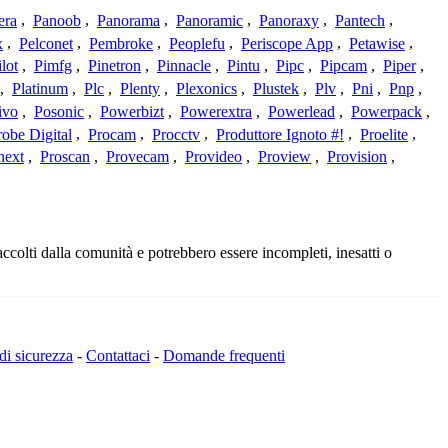
era
,
Panoob
,
Panorama
,
Panoramic
,
Panoraxy
,
Pantech
,
x
,
Pelconet
,
Pembroke
,
Peoplefu
,
Periscope App
,
Petawise
,
ilot
,
Pimfg
,
Pinetron
,
Pinnacle
,
Pintu
,
Pipc
,
Pipcam
,
Piper
,
,
Platinum
,
Plc
,
Plenty
,
Plexonics
,
Plustek
,
Plv
,
Pni
,
Pnp
,
ivo
,
Posonic
,
Powerbizt
,
Powerextra
,
Powerlead
,
Powerpack
,
robe Digital
,
Procam
,
Procctv
,
Produttore Ignoto #!
,
Proelite
,
next
,
Proscan
,
Provecam
,
Provideo
,
Proview
,
Provision
,
ccolti dalla comunità e potrebbero essere incompleti, inesatti o
 di sicurezza
-
Contattaci
-
Domande frequenti