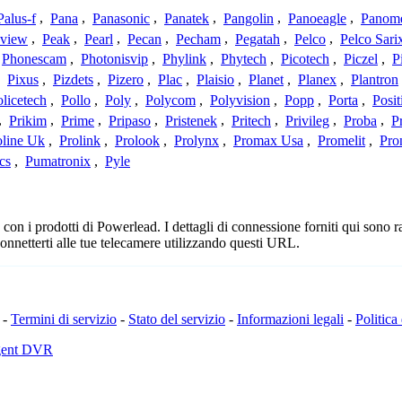
Palus-f
,
Pana
,
Panasonic
,
Panatek
,
Pangolin
,
Panoeagle
,
Panom
view
,
Peak
,
Pearl
,
Pecan
,
Pecham
,
Pegatah
,
Pelco
,
Pelco Sari
Phonescam
,
Photonisvip
,
Phylink
,
Phytech
,
Picotech
,
Piczel
,
P
,
Pixus
,
Pizdets
,
Pizero
,
Plac
,
Plaisio
,
Planet
,
Planex
,
Plantron
licetech
,
Pollo
,
Poly
,
Polycom
,
Polyvision
,
Popp
,
Porta
,
Posit
,
Prikim
,
Prime
,
Pripaso
,
Pristenek
,
Pritech
,
Privileg
,
Proba
,
P
oline Uk
,
Prolink
,
Prolook
,
Prolynx
,
Promax Usa
,
Promelit
,
Pro
cs
,
Pumatronix
,
Pyle
n i prodotti di Powerlead. I dettagli di connessione forniti qui sono ra
onnetterti alle tue telecamere utilizzando questi URL.
-
Termini di servizio
-
Stato del servizio
-
Informazioni legali
-
Politica
Agent DVR