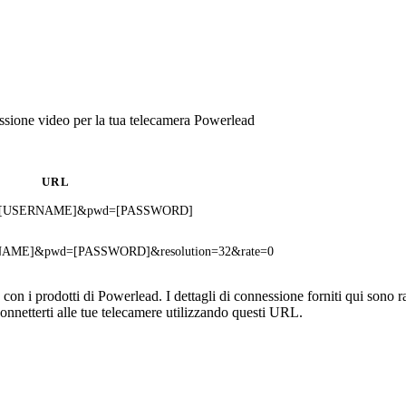
sione video per la tua telecamera Powerlead
URL
user=[USERNAME]&pwd=[PASSWORD]
ERNAME]&pwd=[PASSWORD]&resolution=32&rate=0
n i prodotti di Powerlead. I dettagli di connessione forniti qui sono ra
onnetterti alle tue telecamere utilizzando questi URL.