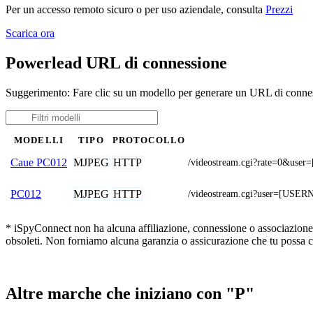
Per un accesso remoto sicuro o per uso aziendale, consulta
Prezzi
Scarica ora
Powerlead URL di connessione
Suggerimento: Fare clic su un modello per generare un URL di connes
MODELLI
TIPO
PROTOCOLLO
MJPEG
HTTP
Caue PC012
/videostream.cgi?rate=0&
MJPEG
HTTP
PC012
/videostream.cgi?user=[US
* iSpyConnect non ha alcuna affiliazione, connessione o associazione co
obsoleti. Non forniamo alcuna garanzia o assicurazione che tu possa c
Altre marche che iniziano con "P"