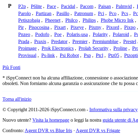
P
P2p
,
P6lite
,
Pace
,
Pacidal
,
Pacom
,
Paisan
,
Palmvid
,
Parolo
,
Partizan
,
Pasillo
,
Patronum
,
Pci
,
Pco
,
Pcs
,
Pc
Petiszobaja
,
Pheenet
,
Philco
,
Philips
,
Phobe Micro Ink
,
Pir
,
Pisocosina
,
Pixart
,
Pixeye
,
Pixmy
,
Pixord
,
Pixpo
Pnzeo
,
Podofo
,
Poe
,
Polaris-usa
,
Polarity
,
Polaroid
,
Po
Prada
,
Praxis
,
Predator
,
Premier
,
Premiumblue
,
Prestel
Proimage
,
Prok Electronics
,
Prolab Security
,
Proline
,
Pr
Provisual
,
Ps-link
,
Psi Robot
,
Psp
,
Ptcl
,
Ptz05
,
Ptzopti
Più Fonti
* iSpyConnect non ha alcuna affiliazione, connessione o associazione co
obsoleti. Non forniamo alcuna garanzia o assicurazione che tu possa c
Torna all'inizio
© Copyright 2011-2026 iSpyConnect.com -
Informativa sulla privacy
Nuovo utente?
Visita la homepage
o leggi la nostra
guida utente di 
Confronto:
Agent DVR vs Blue Iris
·
Agent DVR vs Frigate