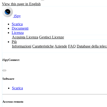
View this page in English
iSpy
Scarica
Documenti
Licenza
Acquista Licenza
Gestisci Licenze
Più
Informazioni
Caratteristiche
Aziende
FAQ
Database della tele
iSpyConnect
Software
Scarica
Accesso remoto