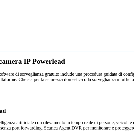
lecamera IP Powerlead
tware di sorveglianza gratuito include una procedura guidata di config
attaforme. Che sia per la sicurezza domestica o la sorveglianza in uff
ead
genza artificiale con rilevamento in tempo reale di persone, veicoli e og
 senza port forwarding. Scarica Agent DVR per monitorare e proteggere 