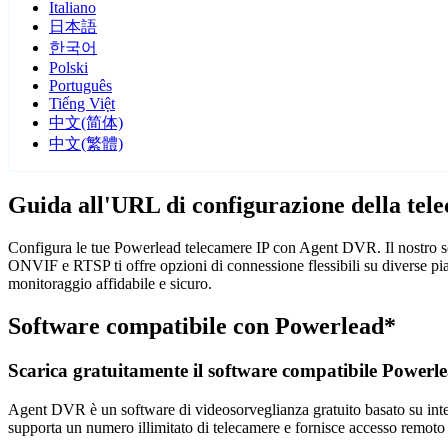
Italiano
日本語
한국어
Polski
Português
Tiếng Việt
中文(简体)
中文(繁體)
Guida all'URL di configurazione della te
Configura le tue Powerlead telecamere IP con Agent DVR. Il nostro sof
ONVIF e RTSP ti offre opzioni di connessione flessibili su diverse pi
monitoraggio affidabile e sicuro.
Software compatibile con Powerlead*
Scarica gratuitamente il software compatibile Powerl
Agent DVR è un software di videosorveglianza gratuito basato su intelli
supporta un numero illimitato di telecamere e fornisce accesso remoto