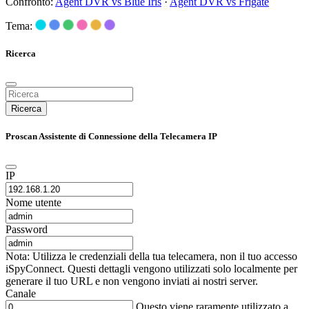
Confronto:
Agent DVR vs Blue Iris
·
Agent DVR vs Frigate
Tema:
Ricerca
Ricerca
Proscan Assistente di Connessione della Telecamera IP
IP
Nome utente
Password
Nota: Utilizza le credenziali della tua telecamera, non il tuo accesso
iSpyConnect. Questi dettagli vengono utilizzati solo localmente per
generare il tuo URL e non vengono inviati ai nostri server.
Canale
Questo viene raramente utilizzato a