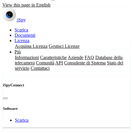
View this page in English
iSpy
Scarica
Documenti
Licenza
Acquista Licenza
Gestisci Licenze
Più
Informazioni
Caratteristiche
Aziende
FAQ
Database della
telecamera
Comunità
API
Consulente di Sistema
Stato del
servizio
Contattaci
iSpyConnect
Software
Scarica