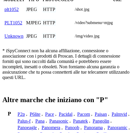
JPEG
HTTP
plt1052
/shot.jpg
MJPEG
HTTP
PLT1052
/video?submenu=mjpg
JPEG
HTTP
Unknown
/img/video.jpg
* iSpyConnect non ha alcuna affiliazione, connessione o
associazione con i prodotti di Proscan. I dettagli di connessione
forniti qui sono raccolti dalla comunità e potrebbero essere
incompleti, inesatti o obsoleti. Non forniamo alcuna garanzia o
assicurazione che tu possa connetterti alle tue telecamere utilizzando
questi URL.
Altre marche che iniziano con "P"
P
P2p
,
P6lite
,
Pace
,
Pacidal
,
Pacom
,
Paisan
,
Palmvid
,
Palus-f
,
Pana
,
Panasonic
,
Panatek
,
Pangolin
,
Panoeagle
,
Panomera
,
Panoob
,
Panorama
,
Panoramic
,