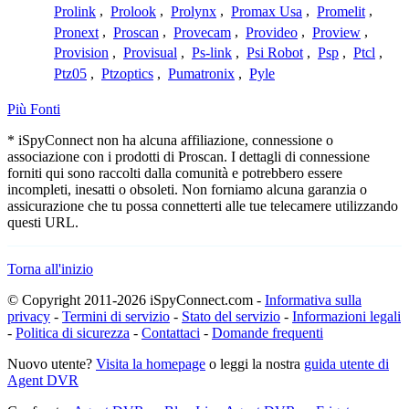
Prolink
,
Prolook
,
Prolynx
,
Promax Usa
,
Promelit
,
Pronext
,
Proscan
,
Provecam
,
Provideo
,
Proview
,
Provision
,
Provisual
,
Ps-link
,
Psi Robot
,
Psp
,
Ptcl
,
Ptz05
,
Ptzoptics
,
Pumatronix
,
Pyle
Più Fonti
* iSpyConnect non ha alcuna affiliazione, connessione o
associazione con i prodotti di Proscan. I dettagli di connessione
forniti qui sono raccolti dalla comunità e potrebbero essere
incompleti, inesatti o obsoleti. Non forniamo alcuna garanzia o
assicurazione che tu possa connetterti alle tue telecamere utilizzando
questi URL.
Torna all'inizio
© Copyright 2011-2026 iSpyConnect.com -
Informativa sulla
privacy
-
Termini di servizio
-
Stato del servizio
-
Informazioni legali
-
Politica di sicurezza
-
Contattaci
-
Domande frequenti
Nuovo utente?
Visita la homepage
o leggi la nostra
guida utente di
Agent DVR