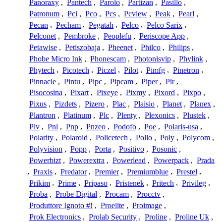
Panoraxy
,
Pantech
,
Parolo
,
Partizan
,
Pasillo
,
Patronum
,
Pci
,
Pco
,
Pcs
,
Pcview
,
Peak
,
Pearl
,
Pecan
,
Pecham
,
Pegatah
,
Pelco
,
Pelco Sarix
,
Pelconet
,
Pembroke
,
Peoplefu
,
Periscope App
,
Petawise
,
Petiszobaja
,
Pheenet
,
Philco
,
Philips
,
Phobe Micro Ink
,
Phonescam
,
Photonisvip
,
Phylink
,
Phytech
,
Picotech
,
Piczel
,
Pilot
,
Pimfg
,
Pinetron
,
Pinnacle
,
Pintu
,
Pipc
,
Pipcam
,
Piper
,
Pir
,
Pisocosina
,
Pixart
,
Pixeye
,
Pixmy
,
Pixord
,
Pixpo
,
Pixus
,
Pizdets
,
Pizero
,
Plac
,
Plaisio
,
Planet
,
Planex
,
Plantron
,
Platinum
,
Plc
,
Plenty
,
Plexonics
,
Plustek
,
Plv
,
Pni
,
Pnp
,
Pnzeo
,
Podofo
,
Poe
,
Polaris-usa
,
Polarity
,
Polaroid
,
Policetech
,
Pollo
,
Poly
,
Polycom
,
Polyvision
,
Popp
,
Porta
,
Positivo
,
Posonic
,
Powerbizt
,
Powerextra
,
Powerlead
,
Powerpack
,
Prada
,
Praxis
,
Predator
,
Premier
,
Premiumblue
,
Prestel
,
Prikim
,
Prime
,
Pripaso
,
Pristenek
,
Pritech
,
Privileg
,
Proba
,
Probe Digital
,
Procam
,
Procctv
,
Produttore Ignoto #!
,
Proelite
,
Proimage
,
Prok Electronics
,
Prolab Security
,
Proline
,
Proline Uk
,