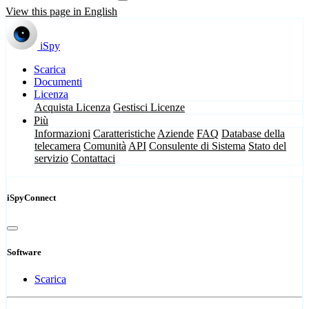
View this page in English
iSpy
Scarica
Documenti
Licenza
Acquista Licenza
Gestisci Licenze
Più
Informazioni
Caratteristiche
Aziende
FAQ
Database della
telecamera
Comunità
API
Consulente di Sistema
Stato del
servizio
Contattaci
iSpyConnect
Software
Scarica