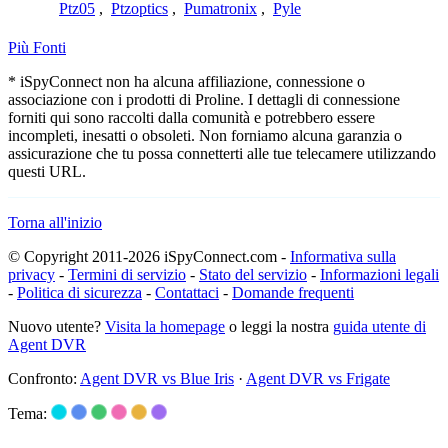
Ptz05
,
Ptzoptics
,
Pumatronix
,
Pyle
Più Fonti
* iSpyConnect non ha alcuna affiliazione, connessione o
associazione con i prodotti di Proline. I dettagli di connessione
forniti qui sono raccolti dalla comunità e potrebbero essere
incompleti, inesatti o obsoleti. Non forniamo alcuna garanzia o
assicurazione che tu possa connetterti alle tue telecamere utilizzando
questi URL.
Torna all'inizio
© Copyright 2011-2026 iSpyConnect.com -
Informativa sulla
privacy
-
Termini di servizio
-
Stato del servizio
-
Informazioni legali
-
Politica di sicurezza
-
Contattaci
-
Domande frequenti
Nuovo utente?
Visita la homepage
o leggi la nostra
guida utente di
Agent DVR
Confronto:
Agent DVR vs Blue Iris
·
Agent DVR vs Frigate
Tema: