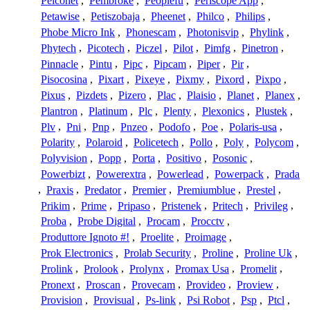
Pelconet
,
Pembroke
,
Peoplefu
,
Periscope App
,
Petawise
,
Petiszobaja
,
Pheenet
,
Philco
,
Philips
,
Phobe Micro Ink
,
Phonescam
,
Photonisvip
,
Phylink
,
Phytech
,
Picotech
,
Piczel
,
Pilot
,
Pimfg
,
Pinetron
,
Pinnacle
,
Pintu
,
Pipc
,
Pipcam
,
Piper
,
Pir
,
Pisocosina
,
Pixart
,
Pixeye
,
Pixmy
,
Pixord
,
Pixpo
,
Pixus
,
Pizdets
,
Pizero
,
Plac
,
Plaisio
,
Planet
,
Planex
,
Plantron
,
Platinum
,
Plc
,
Plenty
,
Plexonics
,
Plustek
,
Plv
,
Pni
,
Pnp
,
Pnzeo
,
Podofo
,
Poe
,
Polaris-usa
,
Polarity
,
Polaroid
,
Policetech
,
Pollo
,
Poly
,
Polycom
,
Polyvision
,
Popp
,
Porta
,
Positivo
,
Posonic
,
Powerbizt
,
Powerextra
,
Powerlead
,
Powerpack
,
Prada
,
Praxis
,
Predator
,
Premier
,
Premiumblue
,
Prestel
,
Prikim
,
Prime
,
Pripaso
,
Pristenek
,
Pritech
,
Privileg
,
Proba
,
Probe Digital
,
Procam
,
Procctv
,
Produttore Ignoto #!
,
Proelite
,
Proimage
,
Prok Electronics
,
Prolab Security
,
Proline
,
Proline Uk
,
Prolink
,
Prolook
,
Prolynx
,
Promax Usa
,
Promelit
,
Pronext
,
Proscan
,
Provecam
,
Provideo
,
Proview
,
Provision
,
Provisual
,
Ps-link
,
Psi Robot
,
Psp
,
Ptcl
,