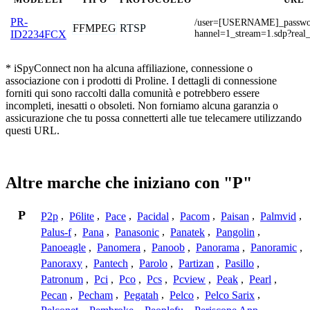
PR-
/user=[USERNAME]_passw
FFMPEG
RTSP
hannel=1_stream=1.sdp?real
ID2234FCX
* iSpyConnect non ha alcuna affiliazione, connessione o
associazione con i prodotti di Proline. I dettagli di connessione
forniti qui sono raccolti dalla comunità e potrebbero essere
incompleti, inesatti o obsoleti. Non forniamo alcuna garanzia o
assicurazione che tu possa connetterti alle tue telecamere utilizzando
questi URL.
Altre marche che iniziano con "P"
P
P2p
,
P6lite
,
Pace
,
Pacidal
,
Pacom
,
Paisan
,
Palmvid
,
Palus-f
,
Pana
,
Panasonic
,
Panatek
,
Pangolin
,
Panoeagle
,
Panomera
,
Panoob
,
Panorama
,
Panoramic
,
Panoraxy
,
Pantech
,
Parolo
,
Partizan
,
Pasillo
,
Patronum
,
Pci
,
Pco
,
Pcs
,
Pcview
,
Peak
,
Pearl
,
Pecan
,
Pecham
,
Pegatah
,
Pelco
,
Pelco Sarix
,