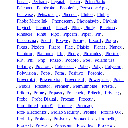
Pecan
,
Pecham
,
Pegatah
,
Pelco
,
Pelco Sarix
,
Pelconet
,
Pembroke
,
Peoplefu
,
Periscope App
,
Petawise
,
Petiszobaja
,
Pheenet
,
Philco
,
Philips
,
Phobe Micro Ink
,
Phonescam
,
Photonisvip
,
Phylink
,
Phytech
,
Picotech
,
Piczel
,
Pilot
,
Pimfg
,
Pinetron
,
Pinnacle
,
Pintu
,
Pipc
,
Pipcam
,
Piper
,
Pir
,
Pisocosina
,
Pixart
,
Pixeye
,
Pixmy
,
Pixord
,
Pixpo
,
Pixus
,
Pizdets
,
Pizero
,
Plac
,
Plaisio
,
Planet
,
Planex
,
Plantron
,
Platinum
,
Plc
,
Plenty
,
Plexonics
,
Plustek
,
Plv
,
Pni
,
Pnp
,
Pnzeo
,
Podofo
,
Poe
,
Polaris-usa
,
Polarity
,
Polaroid
,
Policetech
,
Pollo
,
Poly
,
Polycom
,
Polyvision
,
Popp
,
Porta
,
Positivo
,
Posonic
,
Powerbizt
,
Powerextra
,
Powerlead
,
Powerpack
,
Prada
,
Praxis
,
Predator
,
Premier
,
Premiumblue
,
Prestel
,
Prikim
,
Prime
,
Pripaso
,
Pristenek
,
Pritech
,
Privileg
,
Proba
,
Probe Digital
,
Procam
,
Procctv
,
Produttore Ignoto #!
,
Proelite
,
Proimage
,
Prok Electronics
,
Prolab Security
,
Proline
,
Proline Uk
,
Prolink
,
Prolook
,
Prolynx
,
Promax Usa
,
Promelit
,
Pronext
,
Proscan
,
Provecam
,
Provideo
,
Proview
,