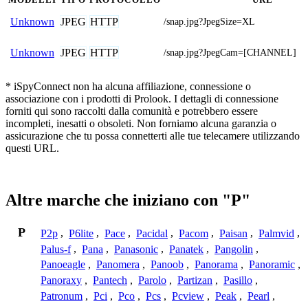
JPEG
HTTP
Unknown
/snap.jpg?JpegSize=XL
JPEG
HTTP
Unknown
/snap.jpg?JpegCam=[CHANNEL]
* iSpyConnect non ha alcuna affiliazione, connessione o
associazione con i prodotti di Prolook. I dettagli di connessione
forniti qui sono raccolti dalla comunità e potrebbero essere
incompleti, inesatti o obsoleti. Non forniamo alcuna garanzia o
assicurazione che tu possa connetterti alle tue telecamere utilizzando
questi URL.
Altre marche che iniziano con "P"
P
P2p
,
P6lite
,
Pace
,
Pacidal
,
Pacom
,
Paisan
,
Palmvid
,
Palus-f
,
Pana
,
Panasonic
,
Panatek
,
Pangolin
,
Panoeagle
,
Panomera
,
Panoob
,
Panorama
,
Panoramic
,
Panoraxy
,
Pantech
,
Parolo
,
Partizan
,
Pasillo
,
Patronum
,
Pci
,
Pco
,
Pcs
,
Pcview
,
Peak
,
Pearl
,