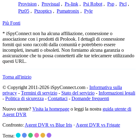
Provision
,
Provisual
,
Ps-link
,
Psi Robot
,
Psp
,
Ptcl
,
Ptz05
,
Ptzoptics
,
Pumatronix
,
Pyle
Più Fonti
* iSpyConnect non ha alcuna affiliazione, connessione o
associazione con i prodotti di Prolook. I dettagli di connessione
forniti qui sono raccolti dalla comunità e potrebbero essere
incompleti, inesatti o obsoleti. Non forniamo alcuna garanzia o
assicurazione che tu possa connetterti alle tue telecamere utilizzando
questi URL.
Torna all'inizio
© Copyright 2011-2026 iSpyConnect.com -
Informativa sulla
privacy
-
Termini di servizio
-
Stato del servizio
-
Informazioni legali
-
Politica di sicurezza
-
Contattaci
-
Domande frequenti
Nuovo utente?
Visita la homepage
o leggi la nostra
guida utente di
Agent DVR
Confronto:
Agent DVR vs Blue Iris
·
Agent DVR vs Frigate
Tema: