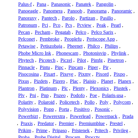
Palus-f
,
Pana
,
Panasonic
,
Panatek
,
Pangolin
,
Panoeagle
,
Panomera
,
Panoob
,
Panorama
,
Panoramic
,
Panoraxy
,
Pantech
,
Parolo
,
Partizan
,
Pasillo
,
Patronum
,
Pci
,
Pco
,
Pcs
,
Pcview
,
Peak
,
Pearl
,
Pecan
,
Pecham
,
Pegatah
,
Pelco
,
Pelco Sarix
,
Pelconet
,
Pembroke
,
Peoplefu
,
Periscope App
,
Petawise
,
Petiszobaja
,
Pheenet
,
Philco
,
Philips
,
Phobe Micro Ink
,
Phonescam
,
Photonisvip
,
Phylink
,
Phytech
,
Picotech
,
Piczel
,
Pilot
,
Pimfg
,
Pinetron
,
Pinnacle
,
Pintu
,
Pipc
,
Pipcam
,
Piper
,
Pir
,
Pisocosina
,
Pixart
,
Pixeye
,
Pixmy
,
Pixord
,
Pixpo
,
Pixus
,
Pizdets
,
Pizero
,
Plac
,
Plaisio
,
Planet
,
Planex
,
Plantron
,
Platinum
,
Plc
,
Plenty
,
Plexonics
,
Plustek
,
Plv
,
Pni
,
Pnp
,
Pnzeo
,
Podofo
,
Poe
,
Polaris-usa
,
Polarity
,
Polaroid
,
Policetech
,
Pollo
,
Poly
,
Polycom
,
Polyvision
,
Popp
,
Porta
,
Positivo
,
Posonic
,
Powerbizt
,
Powerextra
,
Powerlead
,
Powerpack
,
Prada
,
Praxis
,
Predator
,
Premier
,
Premiumblue
,
Prestel
,
Prikim
,
Prime
,
Pripaso
,
Pristenek
,
Pritech
,
Privileg
,
Proba
,
Probe Digital
,
Procam
,
Procctv
,