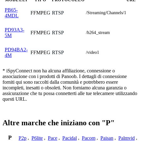
PB65-
FFMPEG
RTSP
/Streaming/Channels/1
4MDL
PD93A3-
FFMPEG
RTSP
/h264_stream
5M
PD94BA2-
FFMPEG
RTSP
/video1
4M
* iSpyConnect non ha alcuna affiliazione, connessione o
associazione con i prodotti di Panoob. I dettagli di connessione
forniti qui sono raccolti dalla comunità e potrebbero essere
incompleti, inesatti o obsoleti. Non forniamo alcuna garanzia o
assicurazione che tu possa connetterti alle tue telecamere utilizzando
questi URL.
Altre marche che iniziano con "P"
P
P2p
,
P6lite
,
Pace
,
Pacidal
,
Pacom
,
Paisan
,
Palmvid
,