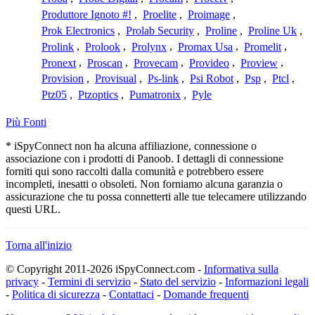
Produttore Ignoto #!
,
Proelite
,
Proimage
,
Prok Electronics
,
Prolab Security
,
Proline
,
Proline Uk
,
Prolink
,
Prolook
,
Prolynx
,
Promax Usa
,
Promelit
,
Pronext
,
Proscan
,
Provecam
,
Provideo
,
Proview
,
Provision
,
Provisual
,
Ps-link
,
Psi Robot
,
Psp
,
Ptcl
,
Ptz05
,
Ptzoptics
,
Pumatronix
,
Pyle
Più Fonti
* iSpyConnect non ha alcuna affiliazione, connessione o
associazione con i prodotti di Panoob. I dettagli di connessione
forniti qui sono raccolti dalla comunità e potrebbero essere
incompleti, inesatti o obsoleti. Non forniamo alcuna garanzia o
assicurazione che tu possa connetterti alle tue telecamere utilizzando
questi URL.
Torna all'inizio
© Copyright 2011-2026 iSpyConnect.com -
Informativa sulla
privacy
-
Termini di servizio
-
Stato del servizio
-
Informazioni legali
-
Politica di sicurezza
-
Contattaci
-
Domande frequenti