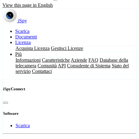
View this page in English
iSpy
Scarica
Documenti
Licenza
Acquista Licenza
Gestisci Licenze
Più
Informazioni
Caratteristiche
Aziende
FAQ
Database della
telecamera
Comunità
API
Consulente di Sistema
Stato del
servizio
Contattaci
iSpyConnect
Software
Scarica