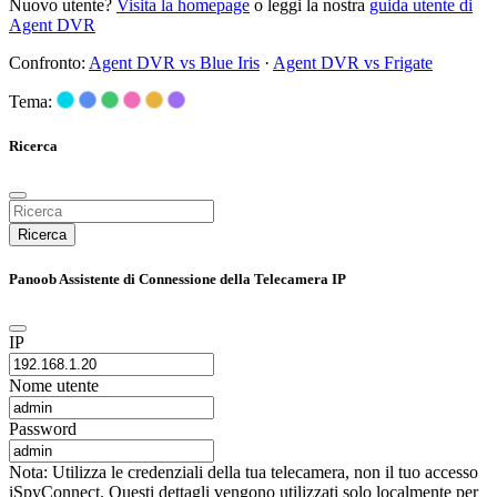
Nuovo utente?
Visita la homepage
o leggi la nostra
guida utente di
Agent DVR
Confronto:
Agent DVR vs Blue Iris
·
Agent DVR vs Frigate
Tema:
Ricerca
Ricerca
Panoob Assistente di Connessione della Telecamera IP
IP
Nome utente
Password
Nota: Utilizza le credenziali della tua telecamera, non il tuo accesso
iSpyConnect. Questi dettagli vengono utilizzati solo localmente per