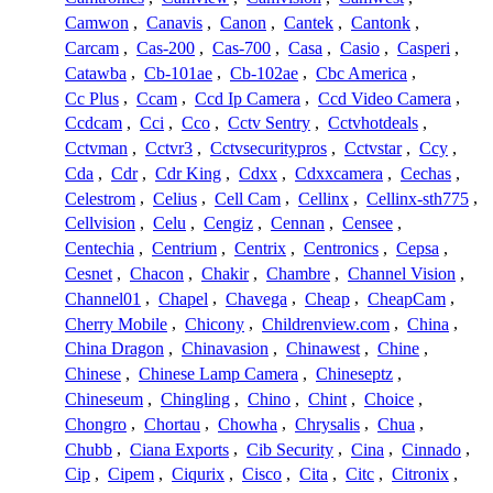
Camwon
,
Canavis
,
Canon
,
Cantek
,
Cantonk
,
Carcam
,
Cas-200
,
Cas-700
,
Casa
,
Casio
,
Casperi
,
Catawba
,
Cb-101ae
,
Cb-102ae
,
Cbc America
,
Cc Plus
,
Ccam
,
Ccd Ip Camera
,
Ccd Video Camera
,
Ccdcam
,
Cci
,
Cco
,
Cctv Sentry
,
Cctvhotdeals
,
Cctvman
,
Cctvr3
,
Cctvsecuritypros
,
Cctvstar
,
Ccy
,
Cda
,
Cdr
,
Cdr King
,
Cdxx
,
Cdxxcamera
,
Cechas
,
Celestrom
,
Celius
,
Cell Cam
,
Cellinx
,
Cellinx-sth775
,
Cellvision
,
Celu
,
Cengiz
,
Cennan
,
Censee
,
Centechia
,
Centrium
,
Centrix
,
Centronics
,
Cepsa
,
Cesnet
,
Chacon
,
Chakir
,
Chambre
,
Channel Vision
,
Channel01
,
Chapel
,
Chavega
,
Cheap
,
CheapCam
,
Cherry Mobile
,
Chicony
,
Childrenview.com
,
China
,
China Dragon
,
Chinavasion
,
Chinawest
,
Chine
,
Chinese
,
Chinese Lamp Camera
,
Chineseptz
,
Chineseum
,
Chingling
,
Chino
,
Chint
,
Choice
,
Chongro
,
Chortau
,
Chowha
,
Chrysalis
,
Chua
,
Chubb
,
Ciana Exports
,
Cib Security
,
Cina
,
Cinnado
,
Cip
,
Cipem
,
Ciqurix
,
Cisco
,
Cita
,
Citc
,
Citronix
,