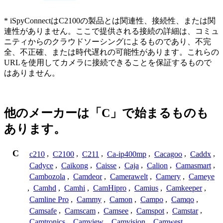
* iSpyConnectはC2100の製品とは関連性、接続性、または関
連性がありません。ここで提供される接続の詳細は、コミュ
ニティからのクラウドソーシングによるものであり、不完
全、不正確、または時代遅れの可能性があります。これらの
URLを使用してカメラに接続できることを保証するもので
はありません。
他のメーカーは「C」で始まるものも
あります。
C
c210
,
C2100
,
C211
,
Ca-ip400mp
,
Cacagoo
,
Caddx
,
Cadyce
,
Caikong
,
Caisse
,
Caja
,
Calion
,
Camasmart
,
Cambozola
,
Camdeor
,
Camerawelt
,
Camery
,
Cameye
,
Camhd
,
Camhi
,
CamHipro
,
Camius
,
Camkeeper
,
Camline Pro
,
Cammy
,
Camon
,
Campo
,
Camqo
,
Camsafe
,
Camscam
,
Camsee
,
Camspot
,
Camstar
,
Camtronics
,
Camview
,
Camvision
,
Camwest
,