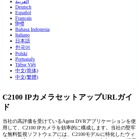
العربية
Deutsch
Español
Français
हिन्दी
Bahasa Indonesia
Italiano
日本語
한국어
Polski
Português
Tiếng Việt
中文(简体)
中文(繁體)
C2100 IPカメラセットアップURLガイ
ド
当社の高評価を受けているAgent DVRアプリケーションを使
用して、C2100 IPカメラを効率的に構成します。当社の堅牢
な無料監視ソフトウェアには、C2100モデルに特化したウィ