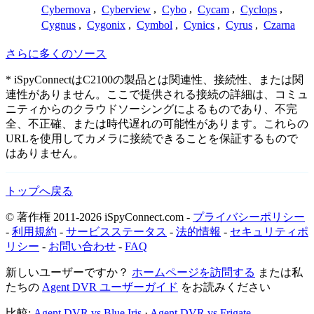
Cybernova
,
Cyberview
,
Cybo
,
Cycam
,
Cyclops
,
Cygnus
,
Cygonix
,
Cymbol
,
Cynics
,
Cyrus
,
Czarna
さらに多くのソース
* iSpyConnectはC2100の製品とは関連性、接続性、または関
連性がありません。ここで提供される接続の詳細は、コミュ
ニティからのクラウドソーシングによるものであり、不完
全、不正確、または時代遅れの可能性があります。これらの
URLを使用してカメラに接続できることを保証するもので
はありません。
トップへ戻る
© 著作権 2011-2026 iSpyConnect.com -
プライバシーポリシー
-
利用規約
-
サービスステータス
-
法的情報
-
セキュリティポ
リシー
-
お問い合わせ
-
FAQ
新しいユーザーですか？
ホームページを訪問する
または私
たちの
Agent DVR ユーザーガイド
をお読みください
比較:
Agent DVR vs Blue Iris
·
Agent DVR vs Frigate