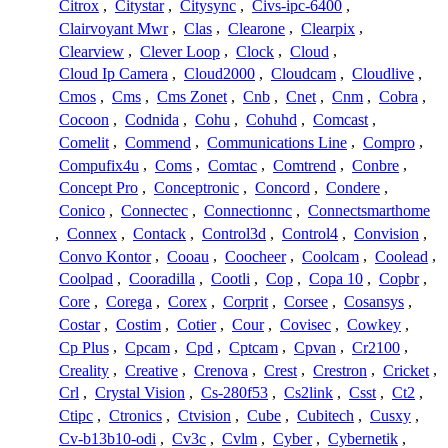
Citrox
,
Citystar
,
Citysync
,
Civs-ipc-6400
,
Clairvoyant Mwr
,
Clas
,
Clearone
,
Clearpix
,
Clearview
,
Clever Loop
,
Clock
,
Cloud
,
Cloud Ip Camera
,
Cloud2000
,
Cloudcam
,
Cloudlive
,
Cmos
,
Cms
,
Cms Zonet
,
Cnb
,
Cnet
,
Cnm
,
Cobra
,
Cocoon
,
Codnida
,
Cohu
,
Cohuhd
,
Comcast
,
Comelit
,
Commend
,
Communications Line
,
Compro
,
Compufix4u
,
Coms
,
Comtac
,
Comtrend
,
Conbre
,
Concept Pro
,
Conceptronic
,
Concord
,
Condere
,
Conico
,
Connectec
,
Connectionnc
,
Connectsmarthome
,
Connex
,
Contack
,
Control3d
,
Control4
,
Convision
,
Convo Kontor
,
Cooau
,
Coocheer
,
Coolcam
,
Coolead
,
Coolpad
,
Cooradilla
,
Cootli
,
Cop
,
Copa 10
,
Copbr
,
Core
,
Corega
,
Corex
,
Corprit
,
Corsee
,
Cosansys
,
Costar
,
Costim
,
Cotier
,
Cour
,
Covisec
,
Cowkey
,
Cp Plus
,
Cpcam
,
Cpd
,
Cptcam
,
Cpvan
,
Cr2100
,
Creality
,
Creative
,
Crenova
,
Crest
,
Crestron
,
Cricket
,
Crl
,
Crystal Vision
,
Cs-280f53
,
Cs2link
,
Csst
,
Ct2
,
Ctipc
,
Ctronics
,
Ctvision
,
Cube
,
Cubitech
,
Cusxy
,
Cv-b13b10-odi
,
Cv3c
,
Cvlm
,
Cyber
,
Cybernetik
,