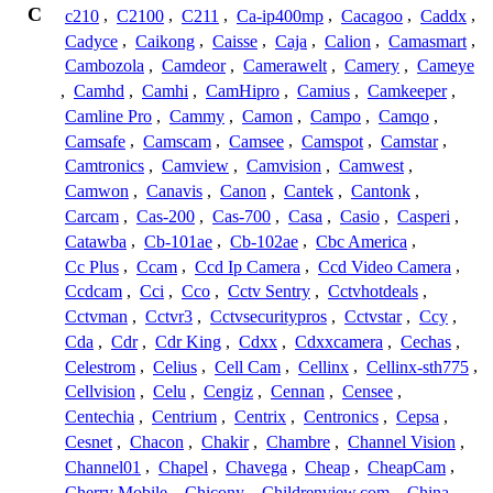
C
c210
,
C2100
,
C211
,
Ca-ip400mp
,
Cacagoo
,
Caddx
,
Cadyce
,
Caikong
,
Caisse
,
Caja
,
Calion
,
Camasmart
,
Cambozola
,
Camdeor
,
Camerawelt
,
Camery
,
Cameye
,
Camhd
,
Camhi
,
CamHipro
,
Camius
,
Camkeeper
,
Camline Pro
,
Cammy
,
Camon
,
Campo
,
Camqo
,
Camsafe
,
Camscam
,
Camsee
,
Camspot
,
Camstar
,
Camtronics
,
Camview
,
Camvision
,
Camwest
,
Camwon
,
Canavis
,
Canon
,
Cantek
,
Cantonk
,
Carcam
,
Cas-200
,
Cas-700
,
Casa
,
Casio
,
Casperi
,
Catawba
,
Cb-101ae
,
Cb-102ae
,
Cbc America
,
Cc Plus
,
Ccam
,
Ccd Ip Camera
,
Ccd Video Camera
,
Ccdcam
,
Cci
,
Cco
,
Cctv Sentry
,
Cctvhotdeals
,
Cctvman
,
Cctvr3
,
Cctvsecuritypros
,
Cctvstar
,
Ccy
,
Cda
,
Cdr
,
Cdr King
,
Cdxx
,
Cdxxcamera
,
Cechas
,
Celestrom
,
Celius
,
Cell Cam
,
Cellinx
,
Cellinx-sth775
,
Cellvision
,
Celu
,
Cengiz
,
Cennan
,
Censee
,
Centechia
,
Centrium
,
Centrix
,
Centronics
,
Cepsa
,
Cesnet
,
Chacon
,
Chakir
,
Chambre
,
Channel Vision
,
Channel01
,
Chapel
,
Chavega
,
Cheap
,
CheapCam
,
Cherry Mobile
,
Chicony
,
Childrenview.com
,
China
,