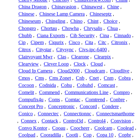
China Dragon
,
Chinavasion
,
Chinawest
,
Chine
,
Chinese
,
Chinese Lamp Camera
,
Chineseptz
,
Chineseum
,
Chingling
,
Chino
,
Chint
,
Choice
,
Chongro
,
Chortau
,
Chowha
,
Chrysalis
,
Chua
,
Chubb
,
Ciana Exports
,
Cib Security
,
Cina
,
Cinnado
,
Cip
,
Cipem
,
Ciqurix
,
Cisco
,
Cita
,
Citc
,
Citronix
,
Citrox
,
Citystar
,
Citysync
,
Civs-ipc-6400
,
Clairvoyant Mwr
,
Clas
,
Clearone
,
Clearpix
,
Clearview
,
Clever Loop
,
Clock
,
Cloud
,
Cloud Ip Camera
,
Cloud2000
,
Cloudcam
,
Cloudlive
,
Cmos
,
Cms
,
Cms Zonet
,
Cnb
,
Cnet
,
Cnm
,
Cobra
,
Cocoon
,
Codnida
,
Cohu
,
Cohuhd
,
Comcast
,
Comelit
,
Commend
,
Communications Line
,
Compro
,
Compufix4u
,
Coms
,
Comtac
,
Comtrend
,
Conbre
,
Concept Pro
,
Conceptronic
,
Concord
,
Condere
,
Conico
,
Connectec
,
Connectionnc
,
Connectsmarthome
,
Connex
,
Contack
,
Control3d
,
Control4
,
Convision
,
Convo Kontor
,
Cooau
,
Coocheer
,
Coolcam
,
Coolead
,
Coolpad
,
Cooradilla
,
Cootli
,
Cop
,
Copa 10
,
Copbr
,