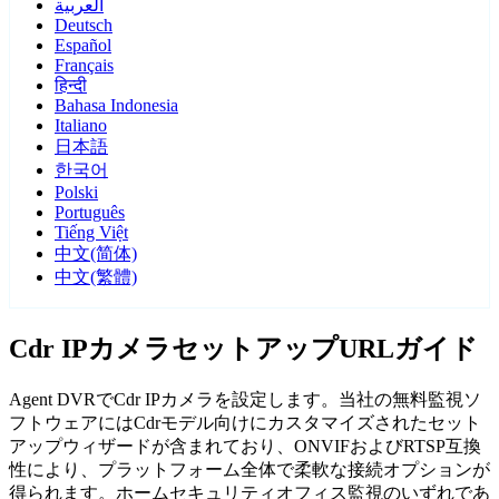
العربية
Deutsch
Español
Français
हिन्दी
Bahasa Indonesia
Italiano
日本語
한국어
Polski
Português
Tiếng Việt
中文(简体)
中文(繁體)
Cdr IPカメラセットアップURLガイド
Agent DVRでCdr IPカメラを設定します。当社の無料監視ソ
フトウェアにはCdrモデル向けにカスタマイズされたセット
アップウィザードが含まれており、ONVIFおよびRTSP互換
性により、プラットフォーム全体で柔軟な接続オプションが
得られます。ホームセキュリティオフィス監視のいずれであ