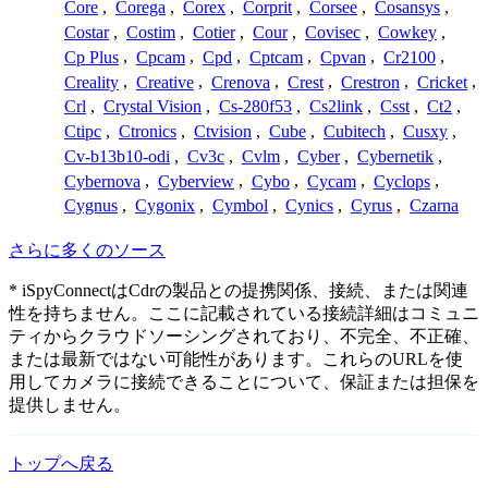
Core
,
Corega
,
Corex
,
Corprit
,
Corsee
,
Cosansys
,
Costar
,
Costim
,
Cotier
,
Cour
,
Covisec
,
Cowkey
,
Cp Plus
,
Cpcam
,
Cpd
,
Cptcam
,
Cpvan
,
Cr2100
,
Creality
,
Creative
,
Crenova
,
Crest
,
Crestron
,
Cricket
,
Crl
,
Crystal Vision
,
Cs-280f53
,
Cs2link
,
Csst
,
Ct2
,
Ctipc
,
Ctronics
,
Ctvision
,
Cube
,
Cubitech
,
Cusxy
,
Cv-b13b10-odi
,
Cv3c
,
Cvlm
,
Cyber
,
Cybernetik
,
Cybernova
,
Cyberview
,
Cybo
,
Cycam
,
Cyclops
,
Cygnus
,
Cygonix
,
Cymbol
,
Cynics
,
Cyrus
,
Czarna
さらに多くのソース
* iSpyConnectはCdrの製品との提携関係、接続、または関連
性を持ちません。ここに記載されている接続詳細はコミュニ
ティからクラウドソーシングされており、不完全、不正確、
または最新ではない可能性があります。これらのURLを使
用してカメラに接続できることについて、保証または担保を
提供しません。
トップへ戻る