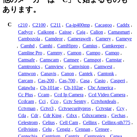
あります。
C
c210
,
C2100
,
C211
,
Ca-ip400mp
,
Cacagoo
,
Caddx
,
Cadyce
,
Caikong
,
Caisse
,
Caja
,
Calion
,
Camasmart
,
Cambozola
,
Camdeor
,
Camerawelt
,
Camery
,
Cameye
,
Camhd
,
Camhi
,
CamHipro
,
Camius
,
Camkeeper
,
Camline Pro
,
Cammy
,
Camon
,
Campo
,
Camqo
,
Camsafe
,
Camscam
,
Camsee
,
Camspot
,
Camstar
,
Camtronics
,
Camview
,
Camvision
,
Camwest
,
Camwon
,
Canavis
,
Canon
,
Cantek
,
Cantonk
,
Carcam
,
Cas-200
,
Cas-700
,
Casa
,
Casio
,
Casperi
,
Catawba
,
Cb-101ae
,
Cb-102ae
,
Cbc America
,
Cc Plus
,
Ccam
,
Ccd Ip Camera
,
Ccd Video Camera
,
Ccdcam
,
Cci
,
Cco
,
Cctv Sentry
,
Cctvhotdeals
,
Cctvman
,
Cctvr3
,
Cctvsecuritypros
,
Cctvstar
,
Ccy
,
Cda
,
Cdr
,
Cdr King
,
Cdxx
,
Cdxxcamera
,
Cechas
,
Celestrom
,
Celius
,
Cell Cam
,
Cellinx
,
Cellinx-sth775
,
Cellvision
,
Celu
,
Cengiz
,
Cennan
,
Censee
,
Centechia
,
Centrium
,
Centrix
,
Centronics
,
Cepsa
,