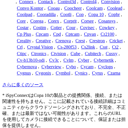
,
Connex
,
Contack
,
Control3d
,
Control4
,
Convision
,
Convo Kontor
,
Cooau
,
Coocheer
,
Coolcam
,
Coolead
,
Coolpad
,
Cooradilla
,
Cootli
,
Cop
,
Copa 10
,
Copbr
,
Core
,
Corega
,
Corex
,
Corprit
,
Corsee
,
Cosansys
,
Costar
,
Costim
,
Cotier
,
Cour
,
Covisec
,
Cowkey
,
Cp Plus
,
Cpcam
,
Cpd
,
Cptcam
,
Cpvan
,
Cr2100
,
Creality
,
Creative
,
Crenova
,
Crest
,
Crestron
,
Cricket
,
Crl
,
Crystal Vision
,
Cs-280f53
,
Cs2link
,
Csst
,
Ct2
,
Ctipc
,
Ctronics
,
Ctvision
,
Cube
,
Cubitech
,
Cusxy
,
Cv-b13b10-odi
,
Cv3c
,
Cvlm
,
Cyber
,
Cybernetik
,
Cybernova
,
Cyberview
,
Cybo
,
Cycam
,
Cyclops
,
Cygnus
,
Cygonix
,
Cymbol
,
Cynics
,
Cyrus
,
Czarna
さらに多くのソース
* iSpyConnectはCopa 10の製品との提携関係、接続、または
関連性を持ちません。ここに記載されている接続詳細はコミ
ュニティからクラウドソーシングされており、不完全、不正
確、または最新ではない可能性があります。これらのURL
を使用してカメラに接続できることについて、保証または担
保を提供しません。