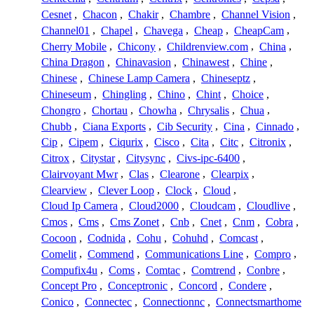
Cesnet
,
Chacon
,
Chakir
,
Chambre
,
Channel Vision
,
Channel01
,
Chapel
,
Chavega
,
Cheap
,
CheapCam
,
Cherry Mobile
,
Chicony
,
Childrenview.com
,
China
,
China Dragon
,
Chinavasion
,
Chinawest
,
Chine
,
Chinese
,
Chinese Lamp Camera
,
Chineseptz
,
Chineseum
,
Chingling
,
Chino
,
Chint
,
Choice
,
Chongro
,
Chortau
,
Chowha
,
Chrysalis
,
Chua
,
Chubb
,
Ciana Exports
,
Cib Security
,
Cina
,
Cinnado
,
Cip
,
Cipem
,
Ciqurix
,
Cisco
,
Cita
,
Citc
,
Citronix
,
Citrox
,
Citystar
,
Citysync
,
Civs-ipc-6400
,
Clairvoyant Mwr
,
Clas
,
Clearone
,
Clearpix
,
Clearview
,
Clever Loop
,
Clock
,
Cloud
,
Cloud Ip Camera
,
Cloud2000
,
Cloudcam
,
Cloudlive
,
Cmos
,
Cms
,
Cms Zonet
,
Cnb
,
Cnet
,
Cnm
,
Cobra
,
Cocoon
,
Codnida
,
Cohu
,
Cohuhd
,
Comcast
,
Comelit
,
Commend
,
Communications Line
,
Compro
,
Compufix4u
,
Coms
,
Comtac
,
Comtrend
,
Conbre
,
Concept Pro
,
Conceptronic
,
Concord
,
Condere
,
Conico
,
Connectec
,
Connectionnc
,
Connectsmarthome