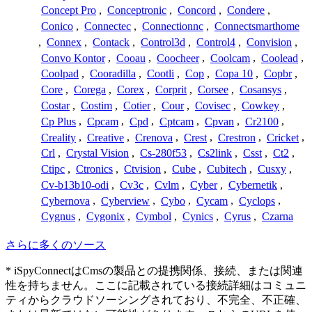
Concept Pro
,
Conceptronic
,
Concord
,
Condere
,
Conico
,
Connectec
,
Connectionnc
,
Connectsmarthome
,
Connex
,
Contack
,
Control3d
,
Control4
,
Convision
,
Convo Kontor
,
Cooau
,
Coocheer
,
Coolcam
,
Coolead
,
Coolpad
,
Cooradilla
,
Cootli
,
Cop
,
Copa 10
,
Copbr
,
Core
,
Corega
,
Corex
,
Corprit
,
Corsee
,
Cosansys
,
Costar
,
Costim
,
Cotier
,
Cour
,
Covisec
,
Cowkey
,
Cp Plus
,
Cpcam
,
Cpd
,
Cptcam
,
Cpvan
,
Cr2100
,
Creality
,
Creative
,
Crenova
,
Crest
,
Crestron
,
Cricket
,
Crl
,
Crystal Vision
,
Cs-280f53
,
Cs2link
,
Csst
,
Ct2
,
Ctipc
,
Ctronics
,
Ctvision
,
Cube
,
Cubitech
,
Cusxy
,
Cv-b13b10-odi
,
Cv3c
,
Cvlm
,
Cyber
,
Cybernetik
,
Cybernova
,
Cyberview
,
Cybo
,
Cycam
,
Cyclops
,
Cygnus
,
Cygonix
,
Cymbol
,
Cynics
,
Cyrus
,
Czarna
さらに多くのソース
* iSpyConnectはCmsの製品との提携関係、接続、または関連
性を持ちません。ここに記載されている接続詳細はコミュニ
ティからクラウドソーシングされており、不完全、不正確、