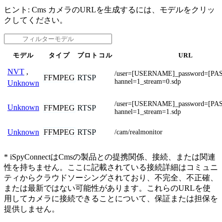
ヒント: Cms カメラのURLを生成するには、モデルをクリッ
クしてください。
モデル
タイプ
プロトコル
URL
NVT
,
/user=[USERNAME]_password=[P
FFMPEG
RTSP
hannel=1_stream=0.sdp
Unknown
/user=[USERNAME]_password=[P
Unknown
FFMPEG
RTSP
hannel=1_stream=1.sdp
FFMPEG
RTSP
Unknown
/cam/realmonitor
* iSpyConnectはCmsの製品との提携関係、接続、または関連
性を持ちません。ここに記載されている接続詳細はコミュニ
ティからクラウドソーシングされており、不完全、不正確、
または最新ではない可能性があります。これらのURLを使
用してカメラに接続できることについて、保証または担保を
提供しません。