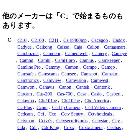
他のメーカーは「C」で始まるものも
あります。
C
c210
,
C2100
,
C211
,
Ca-ip400mp
,
Cacagoo
,
Caddx
,
Cadyce
,
Caikong
,
Caisse
,
Caja
,
Calion
,
Camasmart
,
Cambozola
,
Camdeor
,
Camerawelt
,
Camery
,
Cameye
,
Camhd
,
Camhi
,
CamHipro
,
Camius
,
Camkeeper
,
Camline Pro
,
Cammy
,
Camon
,
Campo
,
Camqo
,
Camsafe
,
Camscam
,
Camsee
,
Camspot
,
Camstar
,
Camtronics
,
Camview
,
Camvision
,
Camwest
,
Camwon
,
Canavis
,
Canon
,
Cantek
,
Cantonk
,
Carcam
,
Cas-200
,
Cas-700
,
Casa
,
Casio
,
Casperi
,
Catawba
,
Cb-101ae
,
Cb-102ae
,
Cbc America
,
Cc Plus
,
Ccam
,
Ccd Ip Camera
,
Ccd Video Camera
,
Ccdcam
,
Cci
,
Cco
,
Cctv Sentry
,
Cctvhotdeals
,
Cctvman
,
Cctvr3
,
Cctvsecuritypros
,
Cctvstar
,
Ccy
,
Cda
,
Cdr
,
Cdr King
,
Cdxx
,
Cdxxcamera
,
Cechas
,