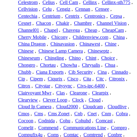
Celestrom
,
Celius
,
Cell Cam
,
Cellinx
,
Cellinx-sth775
,
Cellvision
,
Celu
,
Cengiz
,
Cennan
,
Censee
,
Centechia
,
Centrium
,
Centrix
,
Centronics
,
Cepsa
,
Cesnet
,
Chacon
,
Chakir
,
Chambre
,
Channel Vision
,
Channel01
,
Chapel
,
Chavega
,
Cheap
,
CheapCam
,
Cherry Mobile
,
Chicony
,
Childrenview.com
,
China
,
China Dragon
,
Chinavasion
,
Chinawest
,
Chine
,
Chinese
,
Chinese Lamp Camera
,
Chineseptz
,
Chineseum
,
Chingling
,
Chino
,
Chint
,
Choice
,
Chongro
,
Chortau
,
Chowha
,
Chrysalis
,
Chua
,
Chubb
,
Ciana Exports
,
Cib Security
,
Cina
,
Cinnado
,
Cip
,
Cipem
,
Ciqurix
,
Cisco
,
Cita
,
Citc
,
Citronix
,
Citrox
,
Citystar
,
Citysync
,
Civs-ipc-6400
,
Clairvoyant Mwr
,
Clas
,
Clearone
,
Clearpix
,
Clearview
,
Clever Loop
,
Clock
,
Cloud
,
Cloud Ip Camera
,
Cloud2000
,
Cloudcam
,
Cloudlive
,
Cmos
,
Cms
,
Cms Zonet
,
Cnb
,
Cnet
,
Cnm
,
Cobra
,
Cocoon
,
Codnida
,
Cohu
,
Cohuhd
,
Comcast
,
Comelit
,
Commend
,
Communications Line
,
Compro
,
Compufix4u
,
Coms
,
Comtac
,
Comtrend
,
Conbre
,