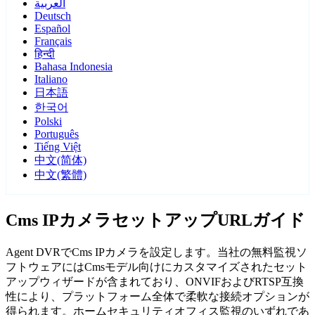
العربية
Deutsch
Español
Français
हिन्दी
Bahasa Indonesia
Italiano
日本語
한국어
Polski
Português
Tiếng Việt
中文(简体)
中文(繁體)
Cms IPカメラセットアップURLガイド
Agent DVRでCms IPカメラを設定します。当社の無料監視ソ
フトウェアにはCmsモデル向けにカスタマイズされたセット
アップウィザードが含まれており、ONVIFおよびRTSP互換
性により、プラットフォーム全体で柔軟な接続オプションが
得られます。ホームセキュリティオフィス監視のいずれであ