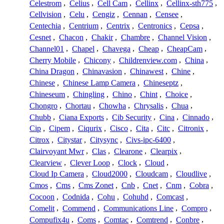
Celestrom
,
Celius
,
Cell Cam
,
Cellinx
,
Cellinx-sth775
,
Cellvision
,
Celu
,
Cengiz
,
Cennan
,
Censee
,
Centechia
,
Centrium
,
Centrix
,
Centronics
,
Cepsa
,
Cesnet
,
Chacon
,
Chakir
,
Chambre
,
Channel Vision
,
Channel01
,
Chapel
,
Chavega
,
Cheap
,
CheapCam
,
Cherry Mobile
,
Chicony
,
Childrenview.com
,
China
,
China Dragon
,
Chinavasion
,
Chinawest
,
Chine
,
Chinese
,
Chinese Lamp Camera
,
Chineseptz
,
Chineseum
,
Chingling
,
Chino
,
Chint
,
Choice
,
Chongro
,
Chortau
,
Chowha
,
Chrysalis
,
Chua
,
Chubb
,
Ciana Exports
,
Cib Security
,
Cina
,
Cinnado
,
Cip
,
Cipem
,
Ciqurix
,
Cisco
,
Cita
,
Citc
,
Citronix
,
Citrox
,
Citystar
,
Citysync
,
Civs-ipc-6400
,
Clairvoyant Mwr
,
Clas
,
Clearone
,
Clearpix
,
Clearview
,
Clever Loop
,
Clock
,
Cloud
,
Cloud Ip Camera
,
Cloud2000
,
Cloudcam
,
Cloudlive
,
Cmos
,
Cms
,
Cms Zonet
,
Cnb
,
Cnet
,
Cnm
,
Cobra
,
Cocoon
,
Codnida
,
Cohu
,
Cohuhd
,
Comcast
,
Comelit
,
Commend
,
Communications Line
,
Compro
,
Compufix4u
,
Coms
,
Comtac
,
Comtrend
,
Conbre
,