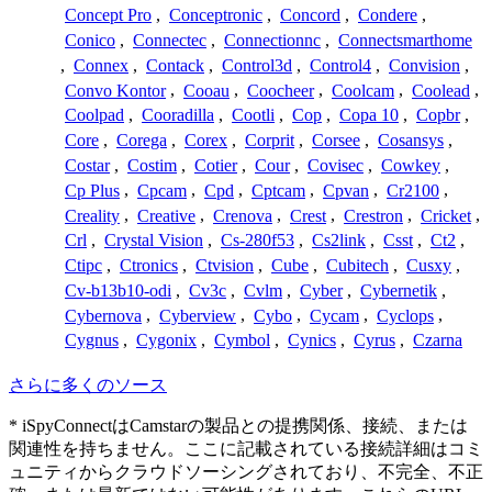
Concept Pro
,
Conceptronic
,
Concord
,
Condere
,
Conico
,
Connectec
,
Connectionnc
,
Connectsmarthome
,
Connex
,
Contack
,
Control3d
,
Control4
,
Convision
,
Convo Kontor
,
Cooau
,
Coocheer
,
Coolcam
,
Coolead
,
Coolpad
,
Cooradilla
,
Cootli
,
Cop
,
Copa 10
,
Copbr
,
Core
,
Corega
,
Corex
,
Corprit
,
Corsee
,
Cosansys
,
Costar
,
Costim
,
Cotier
,
Cour
,
Covisec
,
Cowkey
,
Cp Plus
,
Cpcam
,
Cpd
,
Cptcam
,
Cpvan
,
Cr2100
,
Creality
,
Creative
,
Crenova
,
Crest
,
Crestron
,
Cricket
,
Crl
,
Crystal Vision
,
Cs-280f53
,
Cs2link
,
Csst
,
Ct2
,
Ctipc
,
Ctronics
,
Ctvision
,
Cube
,
Cubitech
,
Cusxy
,
Cv-b13b10-odi
,
Cv3c
,
Cvlm
,
Cyber
,
Cybernetik
,
Cybernova
,
Cyberview
,
Cybo
,
Cycam
,
Cyclops
,
Cygnus
,
Cygonix
,
Cymbol
,
Cynics
,
Cyrus
,
Czarna
さらに多くのソース
* iSpyConnectはCamstarの製品との提携関係、接続、または
関連性を持ちません。ここに記載されている接続詳細はコミ
ュニティからクラウドソーシングされており、不完全、不正