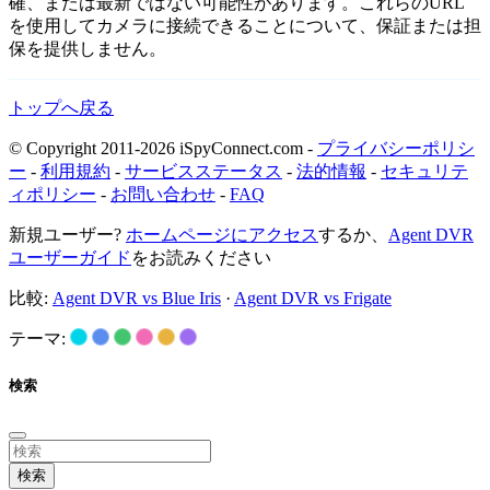
確、または最新ではない可能性があります。これらのURL
を使用してカメラに接続できることについて、保証または担
保を提供しません。
トップへ戻る
© Copyright 2011-2026 iSpyConnect.com -
プライバシーポリシ
ー
-
利用規約
-
サービスステータス
-
法的情報
-
セキュリテ
ィポリシー
-
お問い合わせ
-
FAQ
新規ユーザー?
ホームページにアクセス
するか、
Agent DVR
ユーザーガイド
をお読みください
比較:
Agent DVR vs Blue Iris
·
Agent DVR vs Frigate
テーマ:
検索
検索