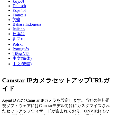
العربية
Deutsch
Español
Français
हिन्दी
Bahasa Indonesia
Italiano
日本語
한국어
Polski
Português
Tiếng Việt
中文(简体)
中文(繁體)
Camstar IPカメラセットアップURLガ
イド
Agent DVRでCamstar IPカメラを設定します。当社の無料監
視ソフトウェアにはCamstarモデル向けにカスタマイズされ
たセットアップウィザードが含まれており、ONVIFおよび