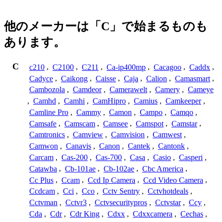
他のメーカーは「C」で始まるものも
あります。
C
c210
,
C2100
,
C211
,
Ca-ip400mp
,
Cacagoo
,
Caddx
,
Cadyce
,
Caikong
,
Caisse
,
Caja
,
Calion
,
Camasmart
,
Cambozola
,
Camdeor
,
Camerawelt
,
Camery
,
Cameye
,
Camhd
,
Camhi
,
CamHipro
,
Camius
,
Camkeeper
,
Camline Pro
,
Cammy
,
Camon
,
Campo
,
Camqo
,
Camsafe
,
Camscam
,
Camsee
,
Camspot
,
Camstar
,
Camtronics
,
Camview
,
Camvision
,
Camwest
,
Camwon
,
Canavis
,
Canon
,
Cantek
,
Cantonk
,
Carcam
,
Cas-200
,
Cas-700
,
Casa
,
Casio
,
Casperi
,
Catawba
,
Cb-101ae
,
Cb-102ae
,
Cbc America
,
Cc Plus
,
Ccam
,
Ccd Ip Camera
,
Ccd Video Camera
,
Ccdcam
,
Cci
,
Cco
,
Cctv Sentry
,
Cctvhotdeals
,
Cctvman
,
Cctvr3
,
Cctvsecuritypros
,
Cctvstar
,
Ccy
,
Cda
,
Cdr
,
Cdr King
,
Cdxx
,
Cdxxcamera
,
Cechas
,