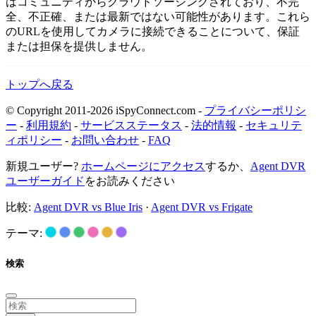
はコミュニティからクラウドソーシングされており、不完
全、不正確、または最新ではない可能性があります。これら
のURLを使用してカメラに接続できることについて、保証
または担保を提供しません。
トップへ戻る
© Copyright 2011-2026 iSpyConnect.com -
プライバシーポリシ
ー
-
利用規約
-
サービスステータス
-
法的情報
-
セキュリテ
ィポリシー
-
お問い合わせ
-
FAQ
新規ユーザー?
ホームページにアクセス
するか、
Agent DVR
ユーザーガイド
をお読みください
比較:
Agent DVR vs Blue Iris
·
Agent DVR vs Frigate
テーマ:
検索