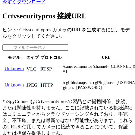
今すぐダウンロード
Cctvsecuritypros 接続URL
ヒント: Cctvsecuritypros カメラのURLを生成するには、モデ
ルをクリックしてください。
モデル
タイプ
プロトコル
URL
/cam/realmonitor?channel=[CHANNEL]&
Unknown
VLC
RTSP
=1
/cgi-bin/snapshot.cgi?loginuse=[USER
Unknown
JPEG
HTTP
ginpas=[PASSWORD]
* iSpyConnectはCctvsecurityprosの製品との提携関係、接続、
または関連性を持ちません。ここに記載されている接続詳細
はコミュニティからクラウドソーシングされており、不完
全、不正確、または最新ではない可能性があります。これら
のURLを使用してカメラに接続できることについて、保証
または担保を提供しません。