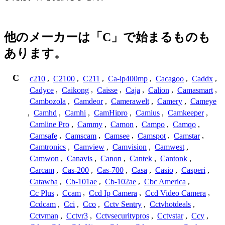
他のメーカーは「C」で始まるものも
あります。
C
c210
,
C2100
,
C211
,
Ca-ip400mp
,
Cacagoo
,
Caddx
,
Cadyce
,
Caikong
,
Caisse
,
Caja
,
Calion
,
Camasmart
,
Cambozola
,
Camdeor
,
Camerawelt
,
Camery
,
Cameye
,
Camhd
,
Camhi
,
CamHipro
,
Camius
,
Camkeeper
,
Camline Pro
,
Cammy
,
Camon
,
Campo
,
Camqo
,
Camsafe
,
Camscam
,
Camsee
,
Camspot
,
Camstar
,
Camtronics
,
Camview
,
Camvision
,
Camwest
,
Camwon
,
Canavis
,
Canon
,
Cantek
,
Cantonk
,
Carcam
,
Cas-200
,
Cas-700
,
Casa
,
Casio
,
Casperi
,
Catawba
,
Cb-101ae
,
Cb-102ae
,
Cbc America
,
Cc Plus
,
Ccam
,
Ccd Ip Camera
,
Ccd Video Camera
,
Ccdcam
,
Cci
,
Cco
,
Cctv Sentry
,
Cctvhotdeals
,
Cctvman
,
Cctvr3
,
Cctvsecuritypros
,
Cctvstar
,
Ccy
,