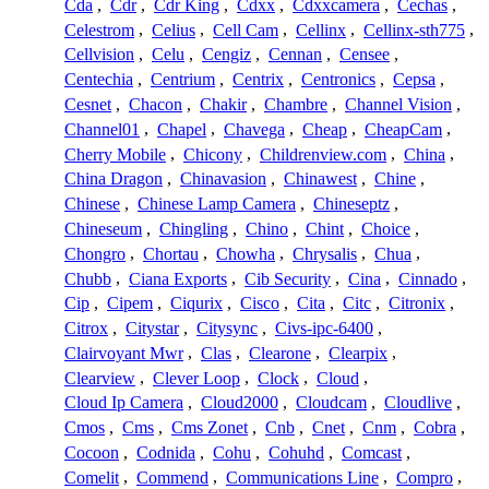
Cda
,
Cdr
,
Cdr King
,
Cdxx
,
Cdxxcamera
,
Cechas
,
Celestrom
,
Celius
,
Cell Cam
,
Cellinx
,
Cellinx-sth775
,
Cellvision
,
Celu
,
Cengiz
,
Cennan
,
Censee
,
Centechia
,
Centrium
,
Centrix
,
Centronics
,
Cepsa
,
Cesnet
,
Chacon
,
Chakir
,
Chambre
,
Channel Vision
,
Channel01
,
Chapel
,
Chavega
,
Cheap
,
CheapCam
,
Cherry Mobile
,
Chicony
,
Childrenview.com
,
China
,
China Dragon
,
Chinavasion
,
Chinawest
,
Chine
,
Chinese
,
Chinese Lamp Camera
,
Chineseptz
,
Chineseum
,
Chingling
,
Chino
,
Chint
,
Choice
,
Chongro
,
Chortau
,
Chowha
,
Chrysalis
,
Chua
,
Chubb
,
Ciana Exports
,
Cib Security
,
Cina
,
Cinnado
,
Cip
,
Cipem
,
Ciqurix
,
Cisco
,
Cita
,
Citc
,
Citronix
,
Citrox
,
Citystar
,
Citysync
,
Civs-ipc-6400
,
Clairvoyant Mwr
,
Clas
,
Clearone
,
Clearpix
,
Clearview
,
Clever Loop
,
Clock
,
Cloud
,
Cloud Ip Camera
,
Cloud2000
,
Cloudcam
,
Cloudlive
,
Cmos
,
Cms
,
Cms Zonet
,
Cnb
,
Cnet
,
Cnm
,
Cobra
,
Cocoon
,
Codnida
,
Cohu
,
Cohuhd
,
Comcast
,
Comelit
,
Commend
,
Communications Line
,
Compro
,