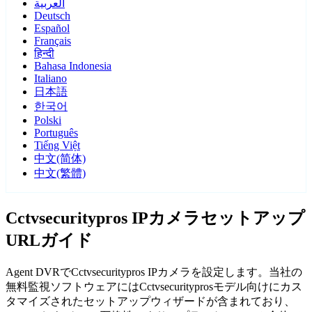
العربية
Deutsch
Español
Français
हिन्दी
Bahasa Indonesia
Italiano
日本語
한국어
Polski
Português
Tiếng Việt
中文(简体)
中文(繁體)
Cctvsecuritypros IPカメラセットアップ
URLガイド
Agent DVRでCctvsecuritypros IPカメラを設定します。当社の
無料監視ソフトウェアにはCctvsecurityprosモデル向けにカス
タマイズされたセットアップウィザードが含まれており、