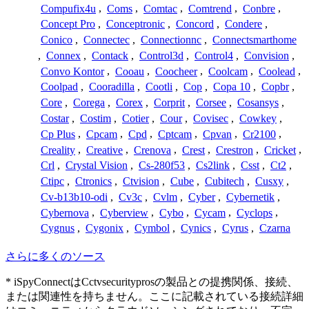
Compufix4u
,
Coms
,
Comtac
,
Comtrend
,
Conbre
,
Concept Pro
,
Conceptronic
,
Concord
,
Condere
,
Conico
,
Connectec
,
Connectionnc
,
Connectsmarthome
,
Connex
,
Contack
,
Control3d
,
Control4
,
Convision
,
Convo Kontor
,
Cooau
,
Coocheer
,
Coolcam
,
Coolead
,
Coolpad
,
Cooradilla
,
Cootli
,
Cop
,
Copa 10
,
Copbr
,
Core
,
Corega
,
Corex
,
Corprit
,
Corsee
,
Cosansys
,
Costar
,
Costim
,
Cotier
,
Cour
,
Covisec
,
Cowkey
,
Cp Plus
,
Cpcam
,
Cpd
,
Cptcam
,
Cpvan
,
Cr2100
,
Creality
,
Creative
,
Crenova
,
Crest
,
Crestron
,
Cricket
,
Crl
,
Crystal Vision
,
Cs-280f53
,
Cs2link
,
Csst
,
Ct2
,
Ctipc
,
Ctronics
,
Ctvision
,
Cube
,
Cubitech
,
Cusxy
,
Cv-b13b10-odi
,
Cv3c
,
Cvlm
,
Cyber
,
Cybernetik
,
Cybernova
,
Cyberview
,
Cybo
,
Cycam
,
Cyclops
,
Cygnus
,
Cygonix
,
Cymbol
,
Cynics
,
Cyrus
,
Czarna
さらに多くのソース
* iSpyConnectはCctvsecurityprosの製品との提携関係、接続、
または関連性を持ちません。ここに記載されている接続詳細