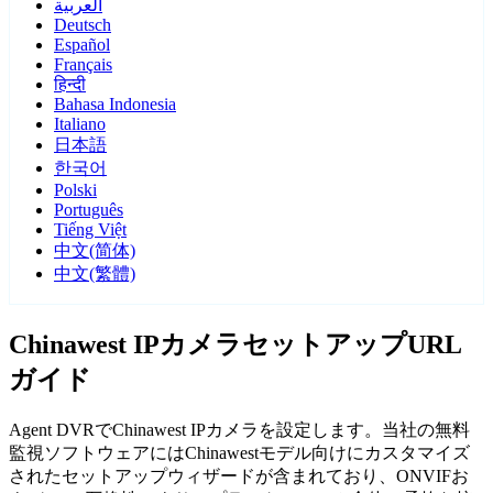
العربية
Deutsch
Español
Français
हिन्दी
Bahasa Indonesia
Italiano
日本語
한국어
Polski
Português
Tiếng Việt
中文(简体)
中文(繁體)
Chinawest IPカメラセットアップURL
ガイド
Agent DVRでChinawest IPカメラを設定します。当社の無料
監視ソフトウェアにはChinawestモデル向けにカスタマイズ
されたセットアップウィザードが含まれており、ONVIFお