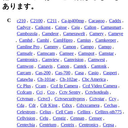
あります。
C
c210
,
C2100
,
C211
,
Ca-ip400mp
,
Cacagoo
,
Caddx
,
Cadyce
,
Caikong
,
Caisse
,
Caja
,
Calion
,
Camasmart
,
Cambozola
,
Camdeor
,
Camerawelt
,
Camery
,
Cameye
,
Camhd
,
Camhi
,
CamHipro
,
Camius
,
Camkeeper
,
Camline Pro
,
Cammy
,
Camon
,
Campo
,
Camqo
,
Camsafe
,
Camscam
,
Camsee
,
Camspot
,
Camstar
,
Camtronics
,
Camview
,
Camvision
,
Camwest
,
Camwon
,
Canavis
,
Canon
,
Cantek
,
Cantonk
,
Carcam
,
Cas-200
,
Cas-700
,
Casa
,
Casio
,
Casperi
,
Catawba
,
Cb-101ae
,
Cb-102ae
,
Cbc America
,
Cc Plus
,
Ccam
,
Ccd Ip Camera
,
Ccd Video Camera
,
Ccdcam
,
Cci
,
Cco
,
Cctv Sentry
,
Cctvhotdeals
,
Cctvman
,
Cctvr3
,
Cctvsecuritypros
,
Cctvstar
,
Ccy
,
Cda
,
Cdr
,
Cdr King
,
Cdxx
,
Cdxxcamera
,
Cechas
,
Celestrom
,
Celius
,
Cell Cam
,
Cellinx
,
Cellinx-sth775
,
Cellvision
,
Celu
,
Cengiz
,
Cennan
,
Censee
,
Centechia
,
Centrium
,
Centrix
,
Centronics
,
Cepsa
,