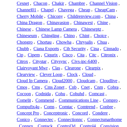
Cesnet
,
Chacon
,
Chakir
,
Chambre
,
Channel Vision
,
Channel01
,
Chapel
,
Chavega
,
Cheap
,
CheapCam
,
Cherry Mobile
,
Chicony
,
Childrenview.com
,
China
,
China Dragon
,
Chinavasion
,
Chinawest
,
Chine
,
Chinese
,
Chinese Lamp Camera
,
Chineseptz
,
Chineseum
,
Chingling
,
Chino
,
Chint
,
Choice
,
Chongro
,
Chortau
,
Chowha
,
Chrysalis
,
Chua
,
Chubb
,
Ciana Exports
,
Cib Security
,
Cina
,
Cinnado
,
Cip
,
Cipem
,
Ciqurix
,
Cisco
,
Cita
,
Citc
,
Citronix
,
Citrox
,
Citystar
,
Citysync
,
Civs-ipc-6400
,
Clairvoyant Mwr
,
Clas
,
Clearone
,
Clearpix
,
Clearview
,
Clever Loop
,
Clock
,
Cloud
,
Cloud Ip Camera
,
Cloud2000
,
Cloudcam
,
Cloudlive
,
Cmos
,
Cms
,
Cms Zonet
,
Cnb
,
Cnet
,
Cnm
,
Cobra
,
Cocoon
,
Codnida
,
Cohu
,
Cohuhd
,
Comcast
,
Comelit
,
Commend
,
Communications Line
,
Compro
,
Compufix4u
,
Coms
,
Comtac
,
Comtrend
,
Conbre
,
Concept Pro
,
Conceptronic
,
Concord
,
Condere
,
Conico
,
Connectec
,
Connectionnc
,
Connectsmarthome
,
Connex
,
Contack
,
Control3d
,
Control4
,
Convision
,