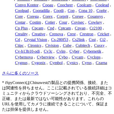
Convo Kontor
,
Cooau
,
Coocheer
,
Coolcam
,
Coolead
,
Coolpad
,
Cooradilla
,
Cootli
,
Cop
,
Copa 10
,
Copbr
,
Core
,
Corega
,
Corex
,
Corprit
,
Corsee
,
Cosansys
,
Costar
,
Costim
,
Cotier
,
Cour
,
Covisec
,
Cowkey
,
Cp Plus
,
Cpcam
,
Cpd
,
Cptcam
,
Cpvan
,
Cr2100
,
Creality
,
Creative
,
Crenova
,
Crest
,
Crestron
,
Cricket
,
Crl
,
Crystal Vision
,
Cs-280f53
,
Cs2link
,
Csst
,
Ct2
,
Ctipc
,
Ctronics
,
Ctvision
,
Cube
,
Cubitech
,
Cusxy
,
Cv-b13b10-odi
,
Cv3c
,
Cvlm
,
Cyber
,
Cybernetik
,
Cybernova
,
Cyberview
,
Cybo
,
Cycam
,
Cyclops
,
Cygnus
,
Cygonix
,
Cymbol
,
Cynics
,
Cyrus
,
Czarna
さらに多くのソース
* iSpyConnectはChinawestの製品との提携関係、接続、また
は関連性を持ちません。ここに記載されている接続詳細はコ
ミュニティからクラウドソーシングされており、不完全、不
正確、または最新ではない可能性があります。これらの
URLを使用してカメラに接続できることについて、保証ま
たは担保を提供しません。