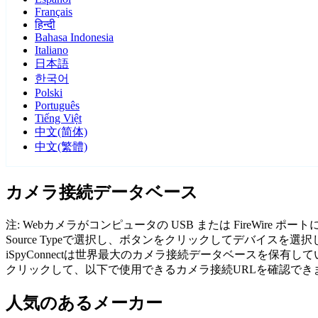
Français
हिन्दी
Bahasa Indonesia
Italiano
日本語
한국어
Polski
Português
Tiếng Việt
中文(简体)
中文(繁體)
カメラ接続データベース
注: Webカメラがコンピュータの USB または FireWi
Source Typeで選択し、ボタンをクリックしてデバイスを選
iSpyConnectは世界最大のカメラ接続データベースを
クリックして、以下で使用できるカメラ接続URLを確認でき
人気のあるメーカー