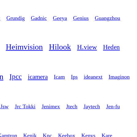
c
Grundig
Gadnic
Geeya
Genius
Guangzhou
Heimvision
Hilook
H.view
Heden
on
Ipcc
icamera
Icam
Ips
ideanext
Imaginon
Jsw
Jrc Tokki
Jenimex
Jtech
Jaytech
Jen-fu
Kamtron
Kenik
Knc
Keebox
Kenvs
Kare