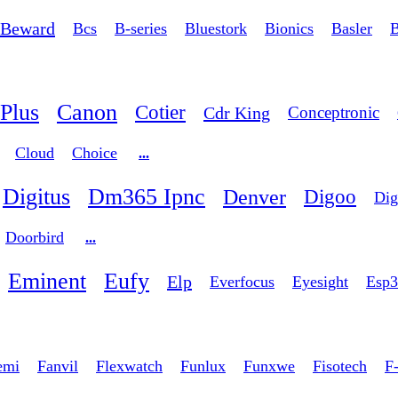
Beward
Bcs
B-series
Bluestork
Bionics
Basler
B
Plus
Canon
Cotier
Cdr King
Conceptronic
Cloud
Choice
...
Digitus
Dm365 Ipnc
Denver
Digoo
Dig
Doorbird
...
Eminent
Eufy
Elp
Everfocus
Eyesight
Esp3
emi
Fanvil
Flexwatch
Funlux
Funxwe
Fisotech
F-