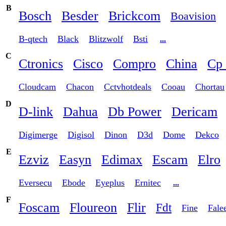
B
Bosch
Besder
Brickcom
Boavision
B-qtech
Black
Blitzwolf
Bsti
...
C
Ctronics
Cisco
Compro
China
Cp 
Cloudcam
Chacon
Cctvhotdeals
Cooau
Chortau
D
D-link
Dahua
Db Power
Dericam
Digimerge
Digisol
Dinon
D3d
Dome
Dekco
E
Ezviz
Easyn
Edimax
Escam
Elro
Eversecu
Ebode
Eyeplus
Ernitec
...
F
Foscam
Floureon
Flir
Fdt
Fine
Fale