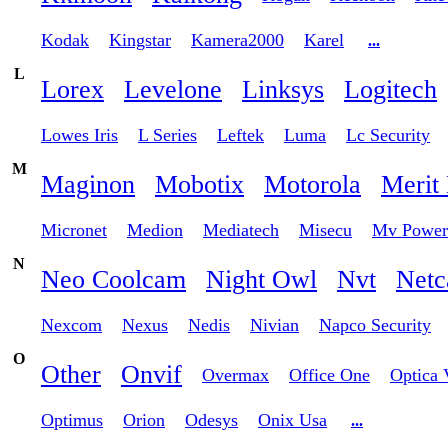
Kodak
Kingstar
Kamera2000
Karel
...
L
Lorex
Levelone
Linksys
Logitech
Lowes Iris
L Series
Leftek
Luma
Lc Security
M
Maginon
Mobotix
Motorola
Merit 
Micronet
Medion
Mediatech
Misecu
Mv Power
N
Neo Coolcam
Night Owl
Nvt
Net
Nexcom
Nexus
Nedis
Nivian
Napco Security
O
Other
Onvif
Overmax
Office One
Optica 
Optimus
Orion
Odesys
Onix Usa
...