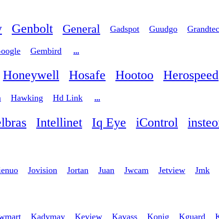
y
Genbolt
General
Gadspot
Guudgo
Grandte
oogle
Gembird
...
Honeywell
Hosafe
Hootoo
Herospeed
n
Hawking
Hd Link
...
elbras
Intellinet
Iq Eye
iControl
inste
ienuo
Jovision
Jortan
Juan
Jwcam
Jetview
Jmk
wmart
Kadymay
Keview
Kavass
Konig
Kguard