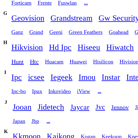
Forticam
Frente
Fuswlan
...
G
Geovision
Grandstream
Gw Securit
Ganz
Grand
Geeni
Green Feathers
Goahead
G
H
Hikvision
Hd Ipc
Hiseeu
Hiwatch
Hunt
Htc
Huacam
Huawei
Hisilicon
Hivisio
I
Ipc
icsee
Iegeek
Imou
Instar
Int
Ipc-bo
Ipux
Inkovideo
iView
...
J
Jooan
Jidetech
Jaycar
Jvc
Jennov
J
Japan
Jbp
...
K
Kkmoon
Kaikong
Kogan
Keekoon
Kne