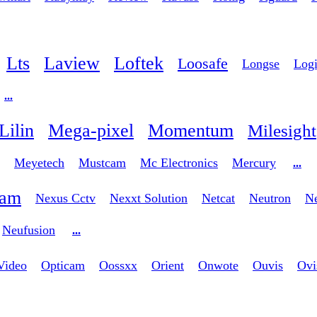
Lts
Laview
Loftek
Loosafe
Longse
Logi
...
Lilin
Mega-pixel
Momentum
Milesight
Meyetech
Mustcam
Mc Electronics
Mercury
...
cam
Nexus Cctv
Nexxt Solution
Netcat
Neutron
N
Neufusion
...
Video
Opticam
Oossxx
Orient
Onwote
Ouvis
Ovi