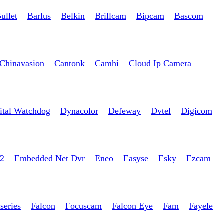
ullet
Barlus
Belkin
Brillcam
Bipcam
Bascom
Chinavasion
Cantonk
Camhi
Cloud Ip Camera
ital Watchdog
Dynacolor
Defeway
Dvtel
Digicom
2
Embedded Net Dvr
Eneo
Easyse
Esky
Ezcam
series
Falcon
Focuscam
Falcon Eye
Fam
Fayele