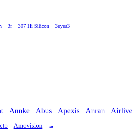
m
3r
307 Hi Silicon
3eyes3
t
Annke
Abus
Apexis
Anran
Airliv
cto
Amovision
...