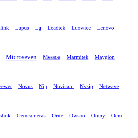
link
Lupus
Lg
Leadtek
Luowice
Lenovo
Microseven
Messoa
Marmitek
Maygion
eewer
Novus
Nip
Novicam
Nvsip
Netwave
slink
Oemcameras
Orite
Owsoo
Omny
Oem