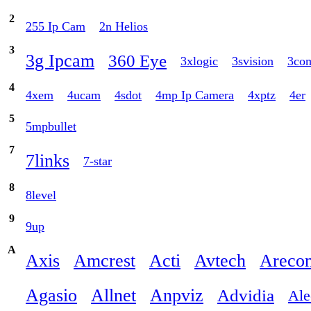
2
255 Ip Cam
2n Helios
3
3g Ipcam
360 Eye
3xlogic
3svision
3co
4
4xem
4ucam
4sdot
4mp Ip Camera
4xptz
4er
5
5mpbullet
7
7links
7-star
8
8level
9
9up
A
Axis
Amcrest
Acti
Avtech
Arecon
Agasio
Allnet
Anpviz
Advidia
Ale