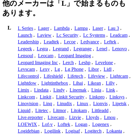
他のメーカーは「L」で始まるものも
あります。
L
L Series
,
Lager
,
Lambda
,
Lampa
,
Laser
,
Lau 3
,
Launch
,
Laview
,
Lc Security
,
Lc Systems
,
Leadcam
,
Leadership
,
Leadtek
,
Lecoe
,
Ledvance
,
Leftek
,
Legeek
,
Legra
,
Legrand
,
Legrange
,
Lenel
,
Lenovo
,
Lensoul
,
Leocam
,
Leopard Imaging
,
Leopard Imaging Inc
,
Lerch
,
Leshp
,
Levelone
,
Levscam
,
Lexy
,
Lg
,
Lg Phone
,
Libor
,
Lidl
,
Lifecontrol
,
Lifeshield
,
Lifetech
,
Lifeview
,
Lightcam
,
Lightdow
,
Lightinthebox
,
Lihai
,
Likean
,
Lilly
,
Limix
,
Lindata
,
Lindy
,
Linemak
,
Linia
,
Link
,
Linkcom
,
Linkit
,
Linkit Security
,
Linkpro
,
Linksys
,
Linovision
,
Linq
,
Linudix
,
Linux
,
Lionvis
,
Lipetsk
,
Liquid
,
Litetec
,
Litmor
,
Litokam
,
Littleadd
,
Live-reporter
,
Livecam
,
Lizvie
,
Lloyds
,
Lmou
,
LOEWIX
,
Lof-v
,
Loftek
,
Logan
,
Logenex
,
Logidebian
,
Logilink
,
Logisaf
,
Logitech
,
Lokanta
,