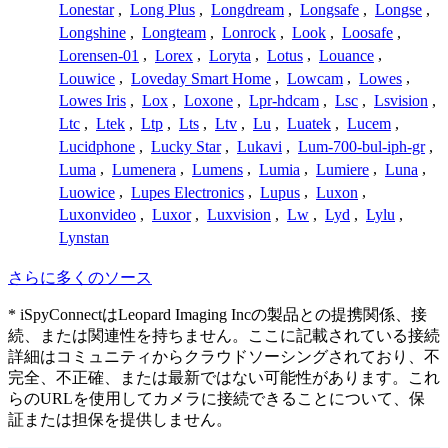
Lonestar
,
Long Plus
,
Longdream
,
Longsafe
,
Longse
,
Longshine
,
Longteam
,
Lonrock
,
Look
,
Loosafe
,
Lorensen-01
,
Lorex
,
Loryta
,
Lotus
,
Louance
,
Louwice
,
Loveday Smart Home
,
Lowcam
,
Lowes
,
Lowes Iris
,
Lox
,
Loxone
,
Lpr-hdcam
,
Lsc
,
Lsvision
,
Ltc
,
Ltek
,
Ltp
,
Lts
,
Ltv
,
Lu
,
Luatek
,
Lucem
,
Lucidphone
,
Lucky Star
,
Lukavi
,
Lum-700-bul-iph-gr
,
Luma
,
Lumenera
,
Lumens
,
Lumia
,
Lumiere
,
Luna
,
Luowice
,
Lupes Electronics
,
Lupus
,
Luxon
,
Luxonvideo
,
Luxor
,
Luxvision
,
Lw
,
Lyd
,
Lylu
,
Lynstan
さらに多くのソース
* iSpyConnectはLeopard Imaging Incの製品との提携関係、接
続、または関連性を持ちません。ここに記載されている接続
詳細はコミュニティからクラウドソーシングされており、不
完全、不正確、または最新ではない可能性があります。これ
らのURLを使用してカメラに接続できることについて、保
証または担保を提供しません。