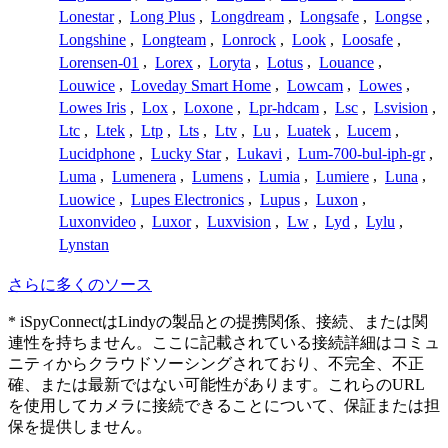
Lonestar
,
Long Plus
,
Longdream
,
Longsafe
,
Longse
,
Longshine
,
Longteam
,
Lonrock
,
Look
,
Loosafe
,
Lorensen-01
,
Lorex
,
Loryta
,
Lotus
,
Louance
,
Louwice
,
Loveday Smart Home
,
Lowcam
,
Lowes
,
Lowes Iris
,
Lox
,
Loxone
,
Lpr-hdcam
,
Lsc
,
Lsvision
,
Ltc
,
Ltek
,
Ltp
,
Lts
,
Ltv
,
Lu
,
Luatek
,
Lucem
,
Lucidphone
,
Lucky Star
,
Lukavi
,
Lum-700-bul-iph-gr
,
Luma
,
Lumenera
,
Lumens
,
Lumia
,
Lumiere
,
Luna
,
Luowice
,
Lupes Electronics
,
Lupus
,
Luxon
,
Luxonvideo
,
Luxor
,
Luxvision
,
Lw
,
Lyd
,
Lylu
,
Lynstan
さらに多くのソース
* iSpyConnectはLindyの製品との提携関係、接続、または関
連性を持ちません。ここに記載されている接続詳細はコミュ
ニティからクラウドソーシングされており、不完全、不正
確、または最新ではない可能性があります。これらのURL
を使用してカメラに接続できることについて、保証または担
保を提供しません。