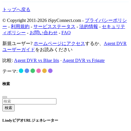
トップへ戻る
© Copyright 2011-2026 iSpyConnect.com -
プライバシーポリシ
ー
-
利用規約
-
サービスステータス
-
法的情報
-
セキュリテ
ィポリシー
-
お問い合わせ
-
FAQ
新規ユーザー?
ホームページにアクセス
するか、
Agent DVR
ユーザーガイド
をお読みください
比較:
Agent DVR vs Blue Iris
·
Agent DVR vs Frigate
テーマ:
検索
検索
LindyビデオURLジェネレーター