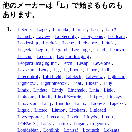
他のメーカーは「L」で始まるものも
あります。
L
L Series
,
Lager
,
Lambda
,
Lampa
,
Laser
,
Lau 3
,
Launch
,
Laview
,
Lc Security
,
Lc Systems
,
Leadcam
,
Leadership
,
Leadtek
,
Lecoe
,
Ledvance
,
Leftek
,
Legeek
,
Legra
,
Legrand
,
Legrange
,
Lenel
,
Lenovo
,
Lensoul
,
Leocam
,
Leopard Imaging
,
Leopard Imaging Inc
,
Lerch
,
Leshp
,
Levelone
,
Levscam
,
Lexy
,
Lg
,
Lg Phone
,
Libor
,
Lidl
,
Lifecontrol
,
Lifeshield
,
Lifetech
,
Lifeview
,
Lightcam
,
Lightdow
,
Lightinthebox
,
Lihai
,
Likean
,
Lilly
,
Limix
,
Lindata
,
Lindy
,
Linemak
,
Linia
,
Link
,
Linkcom
,
Linkit
,
Linkit Security
,
Linkpro
,
Linksys
,
Linovision
,
Linq
,
Linudix
,
Linux
,
Lionvis
,
Lipetsk
,
Liquid
,
Litetec
,
Litmor
,
Litokam
,
Littleadd
,
Live-reporter
,
Livecam
,
Lizvie
,
Lloyds
,
Lmou
,
LOEWIX
,
Lof-v
,
Loftek
,
Logan
,
Logenex
,
Logidebian
,
Logilink
,
Logisaf
,
Logitech
,
Lokanta
,