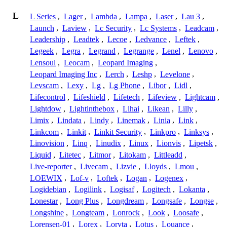
L
L Series
,
Lager
,
Lambda
,
Lampa
,
Laser
,
Lau 3
,
Launch
,
Laview
,
Lc Security
,
Lc Systems
,
Leadcam
,
Leadership
,
Leadtek
,
Lecoe
,
Ledvance
,
Leftek
,
Legeek
,
Legra
,
Legrand
,
Legrange
,
Lenel
,
Lenovo
,
Lensoul
,
Leocam
,
Leopard Imaging
,
Leopard Imaging Inc
,
Lerch
,
Leshp
,
Levelone
,
Levscam
,
Lexy
,
Lg
,
Lg Phone
,
Libor
,
Lidl
,
Lifecontrol
,
Lifeshield
,
Lifetech
,
Lifeview
,
Lightcam
,
Lightdow
,
Lightinthebox
,
Lihai
,
Likean
,
Lilly
,
Limix
,
Lindata
,
Lindy
,
Linemak
,
Linia
,
Link
,
Linkcom
,
Linkit
,
Linkit Security
,
Linkpro
,
Linksys
,
Linovision
,
Linq
,
Linudix
,
Linux
,
Lionvis
,
Lipetsk
,
Liquid
,
Litetec
,
Litmor
,
Litokam
,
Littleadd
,
Live-reporter
,
Livecam
,
Lizvie
,
Lloyds
,
Lmou
,
LOEWIX
,
Lof-v
,
Loftek
,
Logan
,
Logenex
,
Logidebian
,
Logilink
,
Logisaf
,
Logitech
,
Lokanta
,
Lonestar
,
Long Plus
,
Longdream
,
Longsafe
,
Longse
,
Longshine
,
Longteam
,
Lonrock
,
Look
,
Loosafe
,
Lorensen-01
,
Lorex
,
Loryta
,
Lotus
,
Louance
,