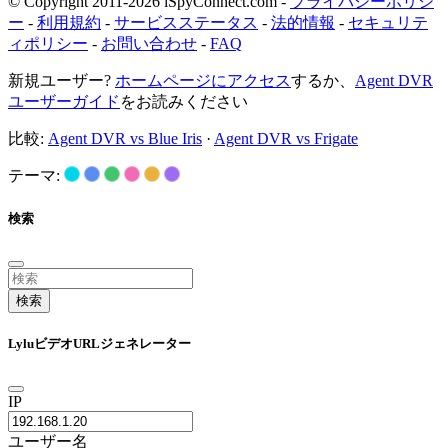
© Copyright 2011-2026 iSpyConnect.com -
プライバシーポリシ
ー
-
利用規約
-
サービスステータス
-
法的情報
-
セキュリテ
ィポリシー
-
お問い合わせ
-
FAQ
新規ユーザー?
ホームページにアクセス
するか、
Agent DVR
ユーザーガイド
をお読みください
比較:
Agent DVR vs Blue Iris
·
Agent DVR vs Frigate
テーマ:
検索
検索
LyluビデオURLジェネレーター
IP
ユーザー名