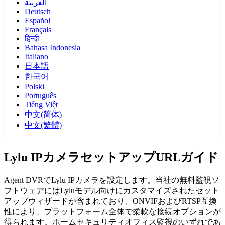
العربية
Deutsch
Español
Français
हिन्दी
Bahasa Indonesia
Italiano
日本語
한국어
Polski
Português
Tiếng Việt
中文(简体)
中文(繁體)
Lylu IPカメラセットアップURLガイド
Agent DVRでLylu IPカメラを設定します。当社の無料監視ソ
フトウェアにはLyluモデル向けにカスタマイズされたセット
アップウィザードが含まれており、ONVIFおよびRTSP互換
性により、プラットフォーム全体で柔軟な接続オプションが
得られます。ホームセキュリティオフィス監視のいずれであ