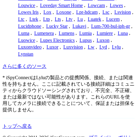
Louwice
,
Loveday Smart Home
,
Lowcam
,
Lowes
,
Lowes Iris
,
Lox
,
Loxone
,
Lpr-hdcam
,
Lsc
,
Lsvision
,
Ltc
,
Ltek
,
Ltp
,
Lts
,
Ltv
,
Lu
,
Luatek
,
Lucem
,
Lucidphone
,
Lucky Star
,
Lukavi
,
Lum-700-bul-iph-gr
,
Luma
,
Lumenera
,
Lumens
,
Lumia
,
Lumiere
,
Luna
,
Luowice
,
Lupes Electronics
,
Lupus
,
Luxon
,
Luxonvideo
,
Luxor
,
Luxvision
,
Lw
,
Lyd
,
Lylu
,
Lynstan
さらに多くのソース
* iSpyConnectはLyluの製品との提携関係、接続、または関連
性を持ちません。ここに記載されている接続詳細はコミュニ
ティからクラウドソーシングされており、不完全、不正確、
または最新ではない可能性があります。これらのURLを使
用してカメラに接続できることについて、保証または担保を
提供しません。
トップへ戻る