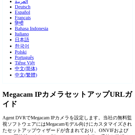
العربية
Deutsch
Español
Français
हिन्दी
Bahasa Indonesia
Italiano
日本語
한국어
Polski
Português
Tiếng Việt
中文(简体)
中文(繁體)
Megacam IPカメラセットアップURLガ
イド
Agent DVRでMegacam IPカメラを設定します。当社の無料監
視ソフトウェアにはMegacamモデル向けにカスタマイズされ
たセットアップウィザードが含まれており、ONVIFおよび