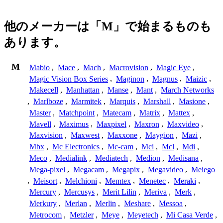
他のメーカーは「M」で始まるものも
あります。
M
Mabio
,
Mace
,
Mach
,
Macrovision
,
Magic Eye
,
Magic Vision Box Series
,
Maginon
,
Magnus
,
Maizic
,
Makecell
,
Manhattan
,
Manse
,
Mant
,
March Networks
,
Marlboze
,
Marmitek
,
Marquis
,
Marshall
,
Masione
,
Master
,
Matchpoint
,
Matecam
,
Matrix
,
Mattex
,
Mavell
,
Maximus
,
Maxpixel
,
Maxron
,
Maxvideo
,
Maxvision
,
Maxwest
,
Maxxone
,
Maygion
,
Mazi
,
Mbx
,
Mc Electronics
,
Mc-cam
,
Mci
,
Mcl
,
Mdi
,
Meco
,
Medialink
,
Mediatech
,
Medion
,
Medisana
,
Mega-pixel
,
Megacam
,
Megapix
,
Megavideo
,
Meiego
,
Meisort
,
Melchioni
,
Memtex
,
Menetec
,
Meraki
,
Mercury
,
Mercusys
,
Merit Lilin
,
Meriva
,
Merk
,
Merkury
,
Merlan
,
Merlin
,
Meshare
,
Messoa
,
Metrocom
,
Metzler
,
Meye
,
Meyetech
,
Mi Casa Verde
,