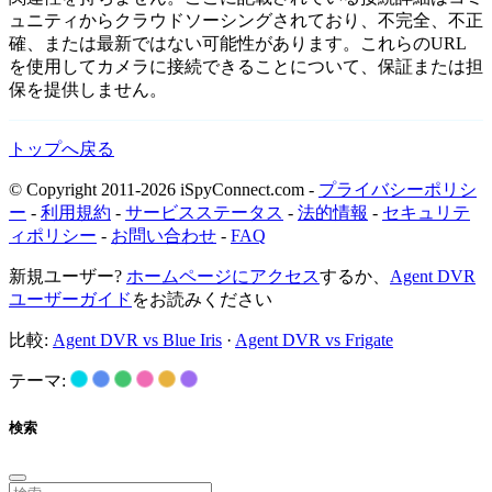
ュニティからクラウドソーシングされており、不完全、不正
確、または最新ではない可能性があります。これらのURL
を使用してカメラに接続できることについて、保証または担
保を提供しません。
トップへ戻る
© Copyright 2011-2026 iSpyConnect.com -
プライバシーポリシ
ー
-
利用規約
-
サービスステータス
-
法的情報
-
セキュリテ
ィポリシー
-
お問い合わせ
-
FAQ
新規ユーザー?
ホームページにアクセス
するか、
Agent DVR
ユーザーガイド
をお読みください
比較:
Agent DVR vs Blue Iris
·
Agent DVR vs Frigate
テーマ:
検索