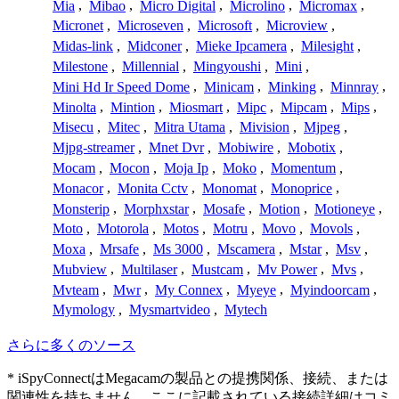
Mia
,
Mibao
,
Micro Digital
,
Microlino
,
Micromax
,
Micronet
,
Microseven
,
Microsoft
,
Microview
,
Midas-link
,
Midconer
,
Mieke Ipcamera
,
Milesight
,
Milestone
,
Millennial
,
Mingyoushi
,
Mini
,
Mini Hd Ir Speed Dome
,
Minicam
,
Minking
,
Minnray
,
Minolta
,
Mintion
,
Miosmart
,
Mipc
,
Mipcam
,
Mips
,
Misecu
,
Mitec
,
Mitra Utama
,
Mivision
,
Mjpeg
,
Mjpg-streamer
,
Mnet Dvr
,
Mobiwire
,
Mobotix
,
Mocam
,
Mocon
,
Moja Ip
,
Moko
,
Momentum
,
Monacor
,
Monita Cctv
,
Monomat
,
Monoprice
,
Monsterip
,
Morphxstar
,
Mosafe
,
Motion
,
Motioneye
,
Moto
,
Motorola
,
Motos
,
Motru
,
Movo
,
Movols
,
Moxa
,
Mrsafe
,
Ms 3000
,
Mscamera
,
Mstar
,
Msv
,
Mubview
,
Multilaser
,
Mustcam
,
Mv Power
,
Mvs
,
Mvteam
,
Mwr
,
My Connex
,
Myeye
,
Myindoorcam
,
Mymology
,
Mysmartvideo
,
Mytech
さらに多くのソース
* iSpyConnectはMegacamの製品との提携関係、接続、または
関連性を持ちません。ここに記載されている接続詳細はコミ