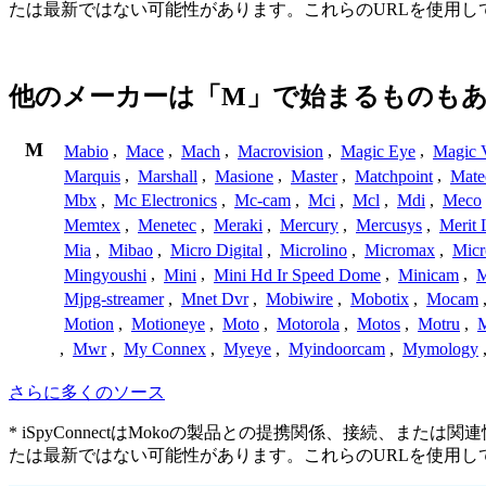
たは最新ではない可能性があります。これらのURLを使用
他のメーカーは「M」で始まるものも
M
Mabio
,
Mace
,
Mach
,
Macrovision
,
Magic Eye
,
Magic V
Marquis
,
Marshall
,
Masione
,
Master
,
Matchpoint
,
Mat
Mbx
,
Mc Electronics
,
Mc-cam
,
Mci
,
Mcl
,
Mdi
,
Meco
Memtex
,
Menetec
,
Meraki
,
Mercury
,
Mercusys
,
Merit 
Mia
,
Mibao
,
Micro Digital
,
Microlino
,
Micromax
,
Micr
Mingyoushi
,
Mini
,
Mini Hd Ir Speed Dome
,
Minicam
,
M
Mjpg-streamer
,
Mnet Dvr
,
Mobiwire
,
Mobotix
,
Mocam
Motion
,
Motioneye
,
Moto
,
Motorola
,
Motos
,
Motru
,
,
Mwr
,
My Connex
,
Myeye
,
Myindoorcam
,
Mymology
さらに多くのソース
* iSpyConnectはMokoの製品との提携関係、接続
たは最新ではない可能性があります。これらのURLを使用