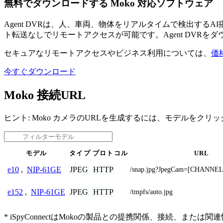
無料でダウンロードする Moko 対応ソフトウェア
Agent DVRは、人、車両、物体をリアルタイムで検出す
ト転送なしでリモートアクセスが可能です。Agent DVRを
セキュアなリモートアクセスやビジネス利用については、
価
今すぐダウンロード
Moko 接続URL
ヒント: Moko カメラのURLを生成するには、モデルをクリ
モデル
タイプ
プロトコル
URL
JPEG
HTTP
e10
,
NIP-61GE
/snap.jpg?JpegCam=[CHANNEL
JPEG
HTTP
e152
,
NIP-61GE
/tmpfs/auto.jpg
* iSpyConnectはMokoの製品との提携関係、接続