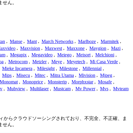
ません。
tan
,
Manse
,
Mant
,
March Networks
,
Marlboze
,
Marmitek
,
axvideo
,
Maxvision
,
Maxwest
,
Maxxone
,
Maygion
,
Mazi
,
cam
,
Megapix
,
Megavideo
,
Meiego
,
Meisort
,
Melchioni
,
oa
,
Metrocom
,
Metzler
,
Meye
,
Meyetech
,
Mi Casa Verde
,
,
Mieke Ipcamera
,
Milesight
,
Milestone
,
Millennial
,
,
Mips
,
Misecu
,
Mitec
,
Mitra Utama
,
Mivision
,
Mjpeg
,
Monomat
,
Monoprice
,
Monsterip
,
Morphxstar
,
Mosafe
,
v
,
Mubview
,
Multilaser
,
Mustcam
,
Mv Power
,
Mvs
,
Mvteam
ュニティからクラウドソーシングされており、不完全、不正確、ま
ません。