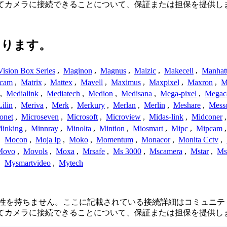
してカメラに接続できることについて、保証または担保を提供し
あります。
ision Box Series
,
Maginon
,
Magnus
,
Maizic
,
Makecell
,
Manhat
ecam
,
Matrix
,
Mattex
,
Mavell
,
Maximus
,
Maxpixel
,
Maxron
,
M
,
Medialink
,
Mediatech
,
Medion
,
Medisana
,
Mega-pixel
,
Mega
Lilin
,
Meriva
,
Merk
,
Merkury
,
Merlan
,
Merlin
,
Meshare
,
Mess
onet
,
Microseven
,
Microsoft
,
Microview
,
Midas-link
,
Midconer
inking
,
Minnray
,
Minolta
,
Mintion
,
Miosmart
,
Mipc
,
Mipcam
,
Mocon
,
Moja Ip
,
Moko
,
Momentum
,
Monacor
,
Monita Cctv
,
Movo
,
Movols
,
Moxa
,
Mrsafe
,
Ms 3000
,
Mscamera
,
Mstar
,
Ms
,
Mysmartvideo
,
Mytech
、または関連性を持ちません。ここに記載されている接続詳細はコミ
してカメラに接続できることについて、保証または担保を提供し