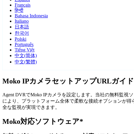
Français
हिन्दी
Bahasa Indonesia
Italiano
日本語
한국어
Polski
Português
Tiếng Việt
中文(简体)
中文(繁體)
Moko IPカメラセットアップURLガイド
Agent DVRでMoko IPカメラを設定します。当社の無
により、プラットフォーム全体で柔軟な接続オプションが得られ
全な監視が実現できます。
Moko対応ソフトウェア*