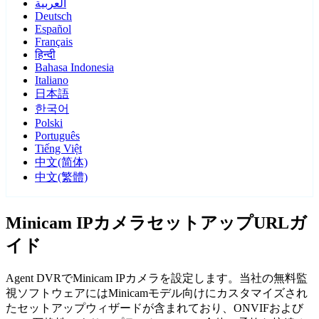
العربية
Deutsch
Español
Français
हिन्दी
Bahasa Indonesia
Italiano
日本語
한국어
Polski
Português
Tiếng Việt
中文(简体)
中文(繁體)
Minicam IPカメラセットアップURLガ
イド
Agent DVRでMinicam IPカメラを設定します。当社の無料監
視ソフトウェアにはMinicamモデル向けにカスタマイズされ
たセットアップウィザードが含まれており、ONVIFおよび