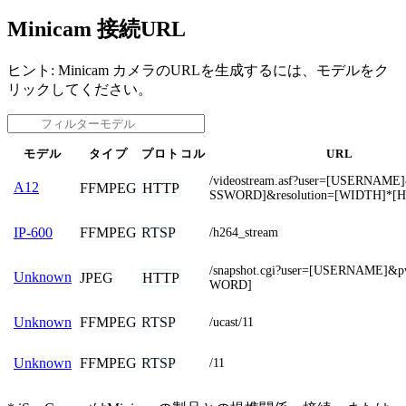
Minicam 接続URL
ヒント: Minicam カメラのURLを生成するには、モデルをク
リックしてください。
モデル
タイプ
プロトコル
URL
/videostream.asf?user=[USERNAM
A12
FFMPEG
HTTP
SSWORD]&resolution=[WIDTH]*[
FFMPEG
RTSP
IP-600
/h264_stream
/snapshot.cgi?user=[USERNAME]&
Unknown
JPEG
HTTP
WORD]
FFMPEG
RTSP
Unknown
/ucast/11
FFMPEG
RTSP
Unknown
/11