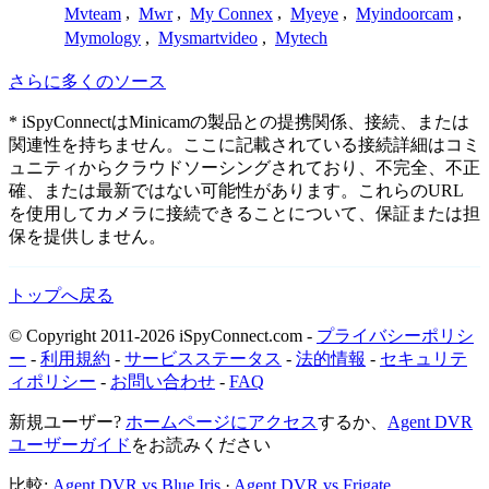
Mvteam
,
Mwr
,
My Connex
,
Myeye
,
Myindoorcam
,
Mymology
,
Mysmartvideo
,
Mytech
さらに多くのソース
* iSpyConnectはMinicamの製品との提携関係、接続、または
関連性を持ちません。ここに記載されている接続詳細はコミ
ュニティからクラウドソーシングされており、不完全、不正
確、または最新ではない可能性があります。これらのURL
を使用してカメラに接続できることについて、保証または担
保を提供しません。
トップへ戻る
© Copyright 2011-2026 iSpyConnect.com -
プライバシーポリシ
ー
-
利用規約
-
サービスステータス
-
法的情報
-
セキュリテ
ィポリシー
-
お問い合わせ
-
FAQ
新規ユーザー?
ホームページにアクセス
するか、
Agent DVR
ユーザーガイド
をお読みください
比較:
Agent DVR vs Blue Iris
·
Agent DVR vs Frigate