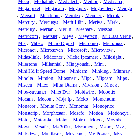
Meco
,
Medialink
,
Mediatech
,
Medion
,
Medisana
,
Mega-pixel
,
Megacam
,
Megapix
,
Megavideo
,
Meiego
,
Meisort
,
Melchioni
,
Memtex
,
Menetec
,
Meraki
,
Mercury
,
Mercusys
,
Merit Lilin
,
Meriva
,
Merk
,
Merkury
,
Merlan
,
Merlin
,
Meshare
,
Messoa
,
Metrocom
,
Metzler
,
Meye
,
Meyetech
,
Mi Casa Verde
,
Mia
,
Mibao
,
Micro Digital
,
Microlino
,
Micromax
,
Micronet
,
Microseven
,
Microsoft
,
Microview
,
Midas-link
,
Midconer
,
Mieke Ipcamera
,
Milesight
,
Milestone
,
Millennial
,
Mingyoushi
,
Mini
,
Mini Hd Ir Speed Dome
,
Minicam
,
Minking
,
Minnray
,
Minolta
,
Mintion
,
Miosmart
,
Mipc
,
Mipcam
,
Mips
,
Misecu
,
Mitec
,
Mitra Utama
,
Mivision
,
Mjpeg
,
Mjpg-streamer
,
Mnet Dvr
,
Mobiwire
,
Mobotix
,
Mocam
,
Mocon
,
Moja Ip
,
Moko
,
Momentum
,
Monacor
,
Monita Cctv
,
Monomat
,
Monoprice
,
Monsterip
,
Morphxstar
,
Mosafe
,
Motion
,
Motioneye
,
Moto
,
Motorola
,
Motos
,
Motru
,
Movo
,
Movols
,
Moxa
,
Mrsafe
,
Ms 3000
,
Mscamera
,
Mstar
,
Msv
,
Mubview
,
Multilaser
,
Mustcam
,
Mv Power
,
Mvs
,