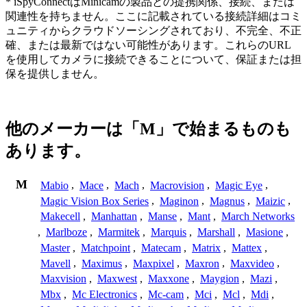
* iSpyConnectはMinicamの製品との提携関係、接続、または
関連性を持ちません。ここに記載されている接続詳細はコミ
ュニティからクラウドソーシングされており、不完全、不正
確、または最新ではない可能性があります。これらのURL
を使用してカメラに接続できることについて、保証または担
保を提供しません。
他のメーカーは「M」で始まるものも
あります。
M
Mabio
,
Mace
,
Mach
,
Macrovision
,
Magic Eye
,
Magic Vision Box Series
,
Maginon
,
Magnus
,
Maizic
,
Makecell
,
Manhattan
,
Manse
,
Mant
,
March Networks
,
Marlboze
,
Marmitek
,
Marquis
,
Marshall
,
Masione
,
Master
,
Matchpoint
,
Matecam
,
Matrix
,
Mattex
,
Mavell
,
Maximus
,
Maxpixel
,
Maxron
,
Maxvideo
,
Maxvision
,
Maxwest
,
Maxxone
,
Maygion
,
Mazi
,
Mbx
,
Mc Electronics
,
Mc-cam
,
Mci
,
Mcl
,
Mdi
,