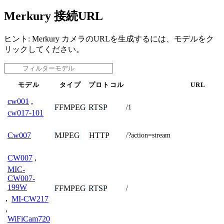
Merkury 接続URL
ヒント: Merkury カメラのURLを生成するには、モデルをク
リックしてください。
モデル
タイプ
プロトコル
URL
cw001
,
FFMPEG
RTSP
/1
cw017-101
MJPEG
HTTP
Cw007
/?action=stream
CW007
,
MIC-
CW007-
199W
FFMPEG
RTSP
/
,
MI-CW217
,
WiFiCam720