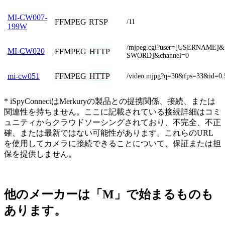
MI-CW007-
FFMPEG
RTSP
/11
199W
/mjpeg.cgi?user=[USERNAME]&
MI-CW020
FFMPEG
HTTP
SWORD]&channel=0
FFMPEG
HTTP
mi-cw051
/video.mjpg?q=30&fps=33&id=0.
* iSpyConnectはMerkuryの製品との提携関係、接続、または
関連性を持ちません。ここに記載されている接続詳細はコミ
ュニティからクラウドソーシングされており、不完全、不正
確、または最新ではない可能性があります。これらのURL
を使用してカメラに接続できることについて、保証または担
保を提供しません。
他のメーカーは「M」で始まるものも
あります。