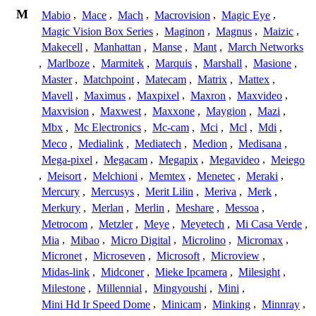
M
Mabio
,
Mace
,
Mach
,
Macrovision
,
Magic Eye
,
Magic Vision Box Series
,
Maginon
,
Magnus
,
Maizic
,
Makecell
,
Manhattan
,
Manse
,
Mant
,
March Networks
,
Marlboze
,
Marmitek
,
Marquis
,
Marshall
,
Masione
,
Master
,
Matchpoint
,
Matecam
,
Matrix
,
Mattex
,
Mavell
,
Maximus
,
Maxpixel
,
Maxron
,
Maxvideo
,
Maxvision
,
Maxwest
,
Maxxone
,
Maygion
,
Mazi
,
Mbx
,
Mc Electronics
,
Mc-cam
,
Mci
,
Mcl
,
Mdi
,
Meco
,
Medialink
,
Mediatech
,
Medion
,
Medisana
,
Mega-pixel
,
Megacam
,
Megapix
,
Megavideo
,
Meiego
,
Meisort
,
Melchioni
,
Memtex
,
Menetec
,
Meraki
,
Mercury
,
Mercusys
,
Merit Lilin
,
Meriva
,
Merk
,
Merkury
,
Merlan
,
Merlin
,
Meshare
,
Messoa
,
Metrocom
,
Metzler
,
Meye
,
Meyetech
,
Mi Casa Verde
,
Mia
,
Mibao
,
Micro Digital
,
Microlino
,
Micromax
,
Micronet
,
Microseven
,
Microsoft
,
Microview
,
Midas-link
,
Midconer
,
Mieke Ipcamera
,
Milesight
,
Milestone
,
Millennial
,
Mingyoushi
,
Mini
,
Mini Hd Ir Speed Dome
,
Minicam
,
Minking
,
Minnray
,