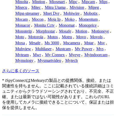
Minolta
,
Mintion
,
Miosmart
,
Mipc
,
Mipcam
,
Mips
,
Misecu
,
Mitec
,
Mitra Utama
,
Mivision
,
Mjpeg
,
Mjpg-streamer
,
Mnet Dvr
,
Mobiwire
,
Mobotix
,
Mocam
,
Mocon
,
Moja Ip
,
Moko
,
Momentum
,
Monacor
,
Monita Cctv
,
Monomat
,
Monoprice
,
Monsterip
,
Morphxstar
,
Mosafe
,
Motion
,
Motioneye
,
Moto
,
Motorola
,
Motos
,
Motru
,
Movo
,
Movols
,
Moxa
,
Mrsafe
,
Ms 3000
,
Mscamera
,
Mstar
,
Msv
,
Mubview
,
Multilaser
,
Mustcam
,
Mv Power
,
Mvs
,
Mvteam
,
Mwr
,
My Connex
,
Myeye
,
Myindoorcam
,
Mymology
,
Mysmartvideo
,
Mytech
さらに多くのソース
* iSpyConnectはMerkuryの製品との提携関係、接続、または
関連性を持ちません。ここに記載されている接続詳細はコミ
ュニティからクラウドソーシングされており、不完全、不正
確、または最新ではない可能性があります。これらのURL
を使用してカメラに接続できることについて、保証または担
保を提供しません。