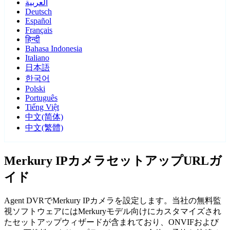
العربية
Deutsch
Español
Français
हिन्दी
Bahasa Indonesia
Italiano
日本語
한국어
Polski
Português
Tiếng Việt
中文(简体)
中文(繁體)
Merkury IPカメラセットアップURLガ
イド
Agent DVRでMerkury IPカメラを設定します。当社の無料監
視ソフトウェアにはMerkuryモデル向けにカスタマイズされ
たセットアップウィザードが含まれており、ONVIFおよび