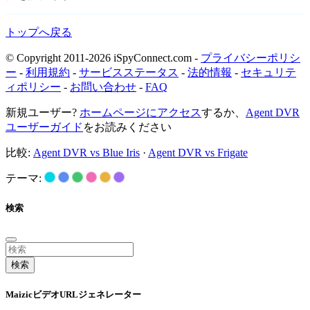
トップへ戻る
© Copyright 2011-2026 iSpyConnect.com -
プライバシーポリシ
ー
-
利用規約
-
サービスステータス
-
法的情報
-
セキュリテ
ィポリシー
-
お問い合わせ
-
FAQ
新規ユーザー?
ホームページにアクセス
するか、
Agent DVR
ユーザーガイド
をお読みください
比較:
Agent DVR vs Blue Iris
·
Agent DVR vs Frigate
テーマ:
検索
検索
MaizicビデオURLジェネレーター