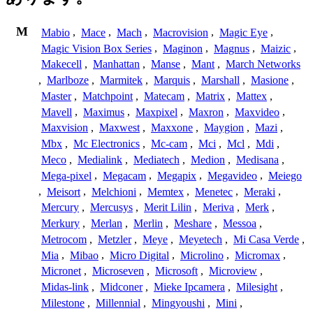
M
Mabio
,
Mace
,
Mach
,
Macrovision
,
Magic Eye
,
Magic Vision Box Series
,
Maginon
,
Magnus
,
Maizic
,
Makecell
,
Manhattan
,
Manse
,
Mant
,
March Networks
,
Marlboze
,
Marmitek
,
Marquis
,
Marshall
,
Masione
,
Master
,
Matchpoint
,
Matecam
,
Matrix
,
Mattex
,
Mavell
,
Maximus
,
Maxpixel
,
Maxron
,
Maxvideo
,
Maxvision
,
Maxwest
,
Maxxone
,
Maygion
,
Mazi
,
Mbx
,
Mc Electronics
,
Mc-cam
,
Mci
,
Mcl
,
Mdi
,
Meco
,
Medialink
,
Mediatech
,
Medion
,
Medisana
,
Mega-pixel
,
Megacam
,
Megapix
,
Megavideo
,
Meiego
,
Meisort
,
Melchioni
,
Memtex
,
Menetec
,
Meraki
,
Mercury
,
Mercusys
,
Merit Lilin
,
Meriva
,
Merk
,
Merkury
,
Merlan
,
Merlin
,
Meshare
,
Messoa
,
Metrocom
,
Metzler
,
Meye
,
Meyetech
,
Mi Casa Verde
,
Mia
,
Mibao
,
Micro Digital
,
Microlino
,
Micromax
,
Micronet
,
Microseven
,
Microsoft
,
Microview
,
Midas-link
,
Midconer
,
Mieke Ipcamera
,
Milesight
,
Milestone
,
Millennial
,
Mingyoushi
,
Mini
,