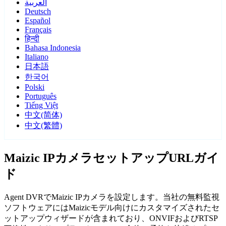
العربية
Deutsch
Español
Français
हिन्दी
Bahasa Indonesia
Italiano
日本語
한국어
Polski
Português
Tiếng Việt
中文(简体)
中文(繁體)
Maizic IPカメラセットアップURLガイ
ド
Agent DVRでMaizic IPカメラを設定します。当社の無料監視
ソフトウェアにはMaizicモデル向けにカスタマイズされたセ
ットアップウィザードが含まれており、ONVIFおよびRTSP