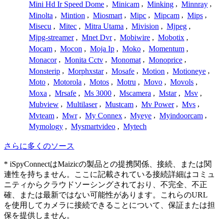
Mini Hd Ir Speed Dome
,
Minicam
,
Minking
,
Minnray
,
Minolta
,
Mintion
,
Miosmart
,
Mipc
,
Mipcam
,
Mips
,
Misecu
,
Mitec
,
Mitra Utama
,
Mivision
,
Mjpeg
,
Mjpg-streamer
,
Mnet Dvr
,
Mobiwire
,
Mobotix
,
Mocam
,
Mocon
,
Moja Ip
,
Moko
,
Momentum
,
Monacor
,
Monita Cctv
,
Monomat
,
Monoprice
,
Monsterip
,
Morphxstar
,
Mosafe
,
Motion
,
Motioneye
,
Moto
,
Motorola
,
Motos
,
Motru
,
Movo
,
Movols
,
Moxa
,
Mrsafe
,
Ms 3000
,
Mscamera
,
Mstar
,
Msv
,
Mubview
,
Multilaser
,
Mustcam
,
Mv Power
,
Mvs
,
Mvteam
,
Mwr
,
My Connex
,
Myeye
,
Myindoorcam
,
Mymology
,
Mysmartvideo
,
Mytech
さらに多くのソース
* iSpyConnectはMaizicの製品との提携関係、接続、または関
連性を持ちません。ここに記載されている接続詳細はコミュ
ニティからクラウドソーシングされており、不完全、不正
確、または最新ではない可能性があります。これらのURL
を使用してカメラに接続できることについて、保証または担
保を提供しません。