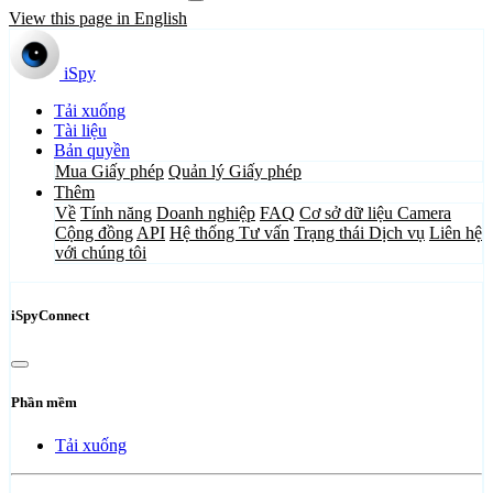
View this page in English
iSpy
Tải xuống
Tài liệu
Bản quyền
Mua Giấy phép
Quản lý Giấy phép
Thêm
Về
Tính năng
Doanh nghiệp
FAQ
Cơ sở dữ liệu Camera
Cộng đồng
API
Hệ thống Tư vấn
Trạng thái Dịch vụ
Liên hệ
với chúng tôi
iSpyConnect
Phần mềm
Tải xuống