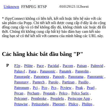
FFMPEG
RTSP
Unknown
/010129123.112borsti
* iSpyConnect không có liên kết, kết nối hoặc liên hệ nào với các
sản phẩm của Popp. Chi tiết kết nối được cung cấp ở đây là do cộng
đồng cung cấp và có thể không đầy đủ, không chính xác hoặc đã lỗi
thời. Chúng tôi không cung cấp bất kỳ bảo đảm hay cam kết nào
rằng bạn sẽ có thể kết nối với camera của mình bằng các URL này.
Các hãng khác bắt đầu bằng "P"
P
P2p
,
P6lite
,
Pace
,
Pacidal
,
Pacom
,
Paisan
,
Palmvid
,
Palus-f
,
Pana
,
Panasonic
,
Panatek
,
Pangolin
,
Panoeagle
,
Panomera
,
Panoob
,
Panorama
,
Panoramic
,
Panoraxy
,
Pantech
,
Parolo
,
Partizan
,
Pasillo
,
Patronum
,
Pci
,
Pco
,
Pcs
,
Pcview
,
Peak
,
Pearl
,
Pecan
,
Pecham
,
Pegatah
,
Pelco
,
Pelco Sarix
,
Pelconet
,
Pembroke
,
Peoplefu
,
Periscope App
,
Petawise
,
Petiszobaja
,
Pheenet
,
Philco
,
Philips
,