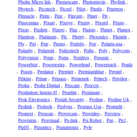
Phobe Micro Ink
,
Phonescam
,
Photonisvip
,
Phylink
,
Phytech
,
Picotech
,
Piczel
,
Pilot
,
Pimfg
,
Pinetron
,
Pinnacle
,
Pintu
,
Pipc
,
Pipcam
,
Piper
,
Pir
,
Pisocosina
,
Pixart
,
Pixeye
,
Pixmy
,
Pixord
,
Pixpo
,
Pixus
,
Pizdets
,
Pizero
,
Plac
,
Plaisio
,
Planet
,
Planex
,
Plantron
,
Platinum
,
Plc
,
Plenty
,
Plexonics
,
Plustek
,
Plv
,
Pni
,
Pnp
,
Pnzeo
,
Podofo
,
Poe
,
Polaris-usa
,
Polarity
,
Polaroid
,
Policetech
,
Pollo
,
Poly
,
Polycom
,
Polyvision
,
Popp
,
Porta
,
Positivo
,
Posonic
,
Powerbizt
,
Powerextra
,
Powerlead
,
Powerpack
,
Prada
,
Praxis
,
Predator
,
Premier
,
Premiumblue
,
Prestel
,
Prikim
,
Prime
,
Pripaso
,
Pristenek
,
Pritech
,
Privileg
,
Proba
,
Probe Digital
,
Procam
,
Procctv
,
Produttore Ignoto #!
,
Proelite
,
Proimage
,
Prok Electronics
,
Prolab Security
,
Proline
,
Proline Uk
,
Prolink
,
Prolook
,
Prolynx
,
Promax Usa
,
Promelit
,
Pronext
,
Proscan
,
Provecam
,
Provideo
,
Proview
,
Provision
,
Provisual
,
Ps-link
,
Psi Robot
,
Psp
,
Ptcl
,
Ptz05
,
Ptzoptics
,
Pumatronix
,
Pyle