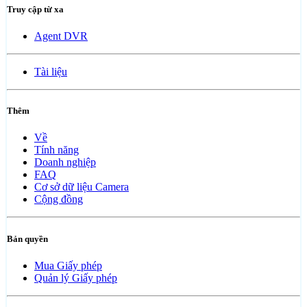
Truy cập từ xa
Agent DVR
Tài liệu
Thêm
Về
Tính năng
Doanh nghiệp
FAQ
Cơ sở dữ liệu Camera
Cộng đồng
Bản quyền
Mua Giấy phép
Quản lý Giấy phép