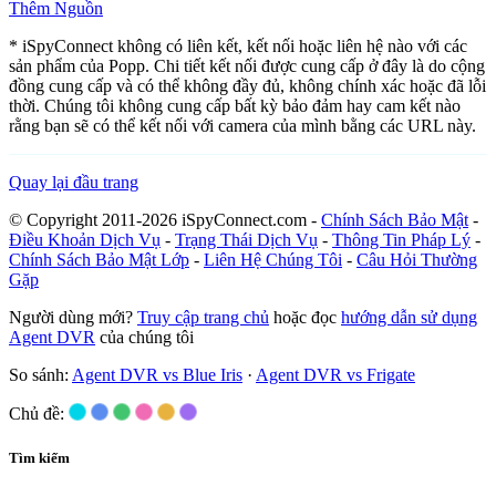
Thêm Nguồn
* iSpyConnect không có liên kết, kết nối hoặc liên hệ nào với các
sản phẩm của Popp. Chi tiết kết nối được cung cấp ở đây là do cộng
đồng cung cấp và có thể không đầy đủ, không chính xác hoặc đã lỗi
thời. Chúng tôi không cung cấp bất kỳ bảo đảm hay cam kết nào
rằng bạn sẽ có thể kết nối với camera của mình bằng các URL này.
Quay lại đầu trang
© Copyright 2011-2026 iSpyConnect.com -
Chính Sách Bảo Mật
-
Điều Khoản Dịch Vụ
-
Trạng Thái Dịch Vụ
-
Thông Tin Pháp Lý
-
Chính Sách Bảo Mật Lớp
-
Liên Hệ Chúng Tôi
-
Câu Hỏi Thường
Gặp
Người dùng mới?
Truy cập trang chủ
hoặc đọc
hướng dẫn sử dụng
Agent DVR
của chúng tôi
So sánh:
Agent DVR vs Blue Iris
·
Agent DVR vs Frigate
Chủ đề:
Tìm kiếm