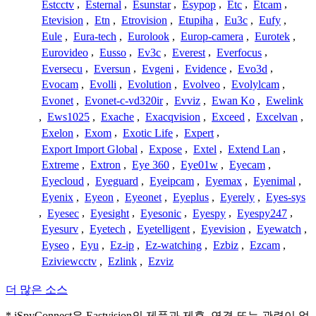
Estcctv
,
Esternal
,
Esunstar
,
Esypop
,
Etc
,
Etcam
,
Etevision
,
Etn
,
Etrovision
,
Etupiha
,
Eu3c
,
Eufy
,
Eule
,
Eura-tech
,
Eurolook
,
Europ-camera
,
Eurotek
,
Eurovideo
,
Eusso
,
Ev3c
,
Everest
,
Everfocus
,
Eversecu
,
Eversun
,
Evgeni
,
Evidence
,
Evo3d
,
Evocam
,
Evolli
,
Evolution
,
Evolveo
,
Evolylcam
,
Evonet
,
Evonet-c-vd320ir
,
Evviz
,
Ewan Ko
,
Ewelink
,
Ews1025
,
Exache
,
Exacqvision
,
Exceed
,
Excelvan
,
Exelon
,
Exom
,
Exotic Life
,
Expert
,
Export Import Global
,
Expose
,
Extel
,
Extend Lan
,
Extreme
,
Extron
,
Eye 360
,
Eye01w
,
Eyecam
,
Eyecloud
,
Eyeguard
,
Eyeipcam
,
Eyemax
,
Eyenimal
,
Eyenix
,
Eyeon
,
Eyeonet
,
Eyeplus
,
Eyerely
,
Eyes-sys
,
Eyesec
,
Eyesight
,
Eyesonic
,
Eyespy
,
Eyespy247
,
Eyesurv
,
Eyetech
,
Eyetelligent
,
Eyevision
,
Eyewatch
,
Eyseo
,
Eyu
,
Ez-ip
,
Ez-watching
,
Ezbiz
,
Ezcam
,
Eziviewcctv
,
Ezlink
,
Ezviz
더 많은 소스
* iSpyConnect은 Eastvision의 제품과 제휴, 연결 또는 관련이 없