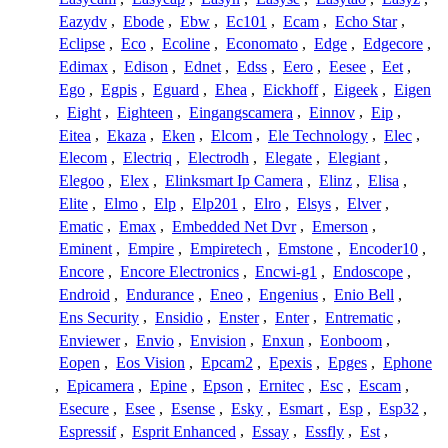
Eazydv
,
Ebode
,
Ebw
,
Ec101
,
Ecam
,
Echo Star
,
Eclipse
,
Eco
,
Ecoline
,
Economato
,
Edge
,
Edgecore
,
Edimax
,
Edison
,
Ednet
,
Edss
,
Eero
,
Eesee
,
Eet
,
Ego
,
Egpis
,
Eguard
,
Ehea
,
Eickhoff
,
Eigeek
,
Eigen
,
Eight
,
Eighteen
,
Eingangscamera
,
Einnov
,
Eip
,
Eitea
,
Ekaza
,
Eken
,
Elcom
,
Ele Technology
,
Elec
,
Elecom
,
Electriq
,
Electrodh
,
Elegate
,
Elegiant
,
Elegoo
,
Elex
,
Elinksmart Ip Camera
,
Elinz
,
Elisa
,
Elite
,
Elmo
,
Elp
,
Elp201
,
Elro
,
Elsys
,
Elver
,
Ematic
,
Emax
,
Embedded Net Dvr
,
Emerson
,
Eminent
,
Empire
,
Empiretech
,
Emstone
,
Encoder10
,
Encore
,
Encore Electronics
,
Encwi-g1
,
Endoscope
,
Endroid
,
Endurance
,
Eneo
,
Engenius
,
Enio Bell
,
Ens Security
,
Ensidio
,
Enster
,
Enter
,
Entrematic
,
Enviewer
,
Envio
,
Envision
,
Enxun
,
Eonboom
,
Eopen
,
Eos Vision
,
Epcam2
,
Epexis
,
Epges
,
Ephone
,
Epicamera
,
Epine
,
Epson
,
Ernitec
,
Esc
,
Escam
,
Esecure
,
Esee
,
Esense
,
Esky
,
Esmart
,
Esp
,
Esp32
,
Espressif
,
Esprit Enhanced
,
Essay
,
Essfly
,
Est
,