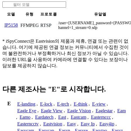
모델
유형
프로토콜
유알엘
/user=[USERNAME]_password=[PASSW
IP5158
FFMPEG
RTSP
hannel=1_stream=0.sdp
* iSpyConnect은 Eastvision의 제품과 제휴, 연결 또는 관련이 없
습니다. 여기에 제공된 연결 정보는 커뮤니티에서 수집한 것이
며 불완전하거나 부정확하거나 최신 정보가 아닐 수 있습니다.
이러한 URL을 사용하여 카메라에 연결할 수 있다는 보장이나
담보를 제공하지 않습니다.
다른 제조사는 "E"로 시작합니다.
E
E-landing
,
E-lock
,
E-tech
,
E-think
,
E-view
,
Eagle Eye
,
Eagle View
,
Eagle Vision
,
Eaglestar
,
Eam
,
Eamo
,
Eardatech
,
East
,
Eastcam
,
Easternccc
,
Easterncctv
,
Eastvision
,
Easy
,
Easy Ip
,
Easy4ip
,
Easycam
,
Easycap
,
Easyn
,
Easyse
,
Easytao
,
Easyz
,