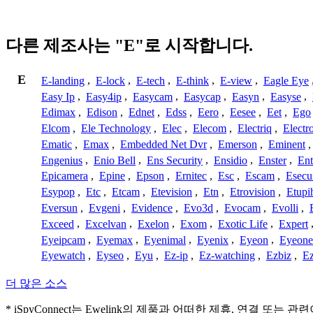
다른 제조사는 "E"로 시작합니다.
E
E-landing
,
E-lock
,
E-tech
,
E-think
,
E-view
,
Eagle Eye
Easy Ip
,
Easy4ip
,
Easycam
,
Easycap
,
Easyn
,
Easyse
,
Edimax
,
Edison
,
Ednet
,
Edss
,
Eero
,
Eesee
,
Eet
,
Ego
Elcom
,
Ele Technology
,
Elec
,
Elecom
,
Electriq
,
Electr
Ematic
,
Emax
,
Embedded Net Dvr
,
Emerson
,
Eminent
Engenius
,
Enio Bell
,
Ens Security
,
Ensidio
,
Enster
,
Ent
Epicamera
,
Epine
,
Epson
,
Ernitec
,
Esc
,
Escam
,
Esecu
Esypop
,
Etc
,
Etcam
,
Etevision
,
Etn
,
Etrovision
,
Etupi
Eversun
,
Evgeni
,
Evidence
,
Evo3d
,
Evocam
,
Evolli
,
Exceed
,
Excelvan
,
Exelon
,
Exom
,
Exotic Life
,
Expert
Eyeipcam
,
Eyemax
,
Eyenimal
,
Eyenix
,
Eyeon
,
Eyeone
Eyewatch
,
Eyseo
,
Eyu
,
Ez-ip
,
Ez-watching
,
Ezbiz
,
E
더 많은 소스
* iSpyConnect는 Ewelink의 제품과 어떠한 제휴, 연