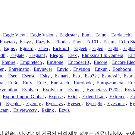
,
Eagle View
,
Eagle Vision
,
Eaglestar
,
Eam
,
Eamo
,
Eardatech
,
Easytao
,
Easyz
,
Eazydv
,
Ebode
,
Ebw
,
Ec101
,
Ecam
,
Echo St
,
Egpis
,
Eguard
,
Ehea
,
Eickhoff
,
Eigeek
,
Eigen
,
Eight
,
Eight
odh
,
Elegate
,
Elegiant
,
Elegoo
,
Elex
,
Elinksmart Ip Camera
,
Eli
,
Empire
,
Empiretech
,
Emstone
,
Encoder10
,
Encore
,
Encore Elec
er
,
Entrematic
,
Enviewer
,
Envio
,
Envision
,
Enxun
,
Eonboom
,
re
,
Esee
,
Esense
,
Esky
,
Esmart
,
Esp
,
Esp32
,
Espressif
,
Espri
ha
,
Eu3c
,
Eufy
,
Eule
,
Eura-tech
,
Eurolook
,
Europ-camera
,
Eur
Evolution
,
Evolveo
,
Evolylcam
,
Evonet
,
Evonet-c-vd320ir
,
Evvi
,
Export Import Global
,
Expose
,
Extel
,
Extend Lan
,
Extreme
,
Ex
t
,
Eyeplus
,
Eyerely
,
Eyes-sys
,
Eyesec
,
Eyesight
,
Eyesonic
,
Ey
zcam
,
Eziviewcctv
,
Ezlink
,
Ezviz
결 또는 관련이 없습니다. 여기에 제공된 연결 세부 정보는 커뮤니티