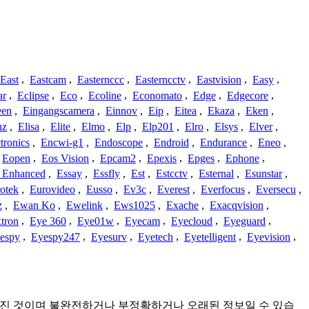
East
,
Eastcam
,
Easternccc
,
Easterncctv
,
Eastvision
,
Easy
,
ar
,
Eclipse
,
Eco
,
Ecoline
,
Economato
,
Edge
,
Edgecore
,
een
,
Eingangscamera
,
Einnov
,
Eip
,
Eitea
,
Ekaza
,
Eken
,
nz
,
Elisa
,
Elite
,
Elmo
,
Elp
,
Elp201
,
Elro
,
Elsys
,
Elver
,
tronics
,
Encwi-g1
,
Endoscope
,
Endroid
,
Endurance
,
Eneo
,
Eopen
,
Eos Vision
,
Epcam2
,
Epexis
,
Epges
,
Ephone
,
t Enhanced
,
Essay
,
Essfly
,
Est
,
Estcctv
,
Esternal
,
Esunstar
,
otek
,
Eurovideo
,
Eusso
,
Ev3c
,
Everest
,
Everfocus
,
Eversecu
,
z
,
Ewan Ko
,
Ewelink
,
Ews1025
,
Exache
,
Exacqvision
,
tron
,
Eye 360
,
Eye01w
,
Eyecam
,
Eyecloud
,
Eyeguard
,
espy
,
Eyespy247
,
Eyesurv
,
Eyetech
,
Eyetelligent
,
Eyevision
,
에서 모아진 것이며 불완전하거나 부정확하거나 오래된 정보일 수 있습