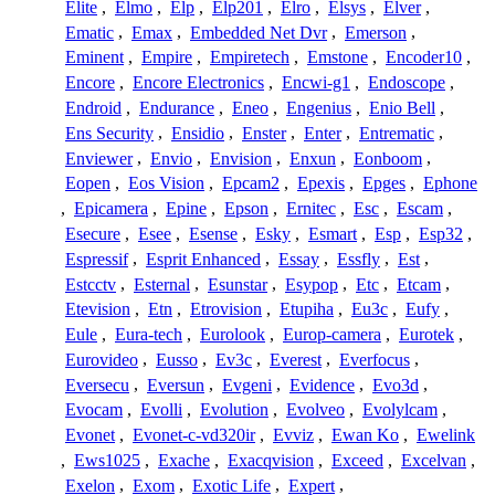
Elite
,
Elmo
,
Elp
,
Elp201
,
Elro
,
Elsys
,
Elver
,
Ematic
,
Emax
,
Embedded Net Dvr
,
Emerson
,
Eminent
,
Empire
,
Empiretech
,
Emstone
,
Encoder10
,
Encore
,
Encore Electronics
,
Encwi-g1
,
Endoscope
,
Endroid
,
Endurance
,
Eneo
,
Engenius
,
Enio Bell
,
Ens Security
,
Ensidio
,
Enster
,
Enter
,
Entrematic
,
Enviewer
,
Envio
,
Envision
,
Enxun
,
Eonboom
,
Eopen
,
Eos Vision
,
Epcam2
,
Epexis
,
Epges
,
Ephone
,
Epicamera
,
Epine
,
Epson
,
Ernitec
,
Esc
,
Escam
,
Esecure
,
Esee
,
Esense
,
Esky
,
Esmart
,
Esp
,
Esp32
,
Espressif
,
Esprit Enhanced
,
Essay
,
Essfly
,
Est
,
Estcctv
,
Esternal
,
Esunstar
,
Esypop
,
Etc
,
Etcam
,
Etevision
,
Etn
,
Etrovision
,
Etupiha
,
Eu3c
,
Eufy
,
Eule
,
Eura-tech
,
Eurolook
,
Europ-camera
,
Eurotek
,
Eurovideo
,
Eusso
,
Ev3c
,
Everest
,
Everfocus
,
Eversecu
,
Eversun
,
Evgeni
,
Evidence
,
Evo3d
,
Evocam
,
Evolli
,
Evolution
,
Evolveo
,
Evolylcam
,
Evonet
,
Evonet-c-vd320ir
,
Evviz
,
Ewan Ko
,
Ewelink
,
Ews1025
,
Exache
,
Exacqvision
,
Exceed
,
Excelvan
,
Exelon
,
Exom
,
Exotic Life
,
Expert
,