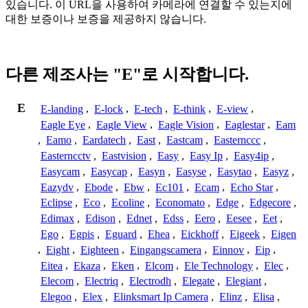
있습니다. 이 URL을 사용하여 카메라에 연결할 수 있는지에
대한 보증이나 보증을 제공하지 않습니다.
다른 제조사는 "E"로 시작합니다.
E
E-landing
,
E-lock
,
E-tech
,
E-think
,
E-view
,
Eagle Eye
,
Eagle View
,
Eagle Vision
,
Eaglestar
,
Eam
,
Eamo
,
Eardatech
,
East
,
Eastcam
,
Easternccc
,
Easterncctv
,
Eastvision
,
Easy
,
Easy Ip
,
Easy4ip
,
Easycam
,
Easycap
,
Easyn
,
Easyse
,
Easytao
,
Easyz
,
Eazydv
,
Ebode
,
Ebw
,
Ec101
,
Ecam
,
Echo Star
,
Eclipse
,
Eco
,
Ecoline
,
Economato
,
Edge
,
Edgecore
,
Edimax
,
Edison
,
Ednet
,
Edss
,
Eero
,
Eesee
,
Eet
,
Ego
,
Egpis
,
Eguard
,
Ehea
,
Eickhoff
,
Eigeek
,
Eigen
,
Eight
,
Eighteen
,
Eingangscamera
,
Einnov
,
Eip
,
Eitea
,
Ekaza
,
Eken
,
Elcom
,
Ele Technology
,
Elec
,
Elecom
,
Electriq
,
Electrodh
,
Elegate
,
Elegiant
,
Elegoo
,
Elex
,
Elinksmart Ip Camera
,
Elinz
,
Elisa
,