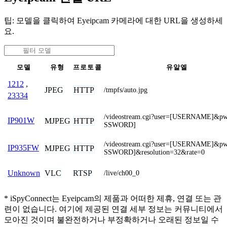
팁: 모델을 클릭하여 Eyeipcam 카메라에 대한 URL을 생성하세
요.
모델
유형
프로토콜
유알엘
1212
,
JPEG
HTTP
/tmpfs/auto.jpg
23334
/videostream.cgi?user=[USERNAME]&p
IP901W
MJPEG
HTTP
SSWORD]
/videostream.cgi?user=[USERNAME]&p
IP935FW
MJPEG
HTTP
SSWORD]&resolution=32&rate=0
VLC
RTSP
Unknown
/live/ch00_0
* iSpyConnect는 Eyeipcam의 제품과 어떠한 제휴, 연결 또는 관
련이 없습니다. 여기에 제공된 연결 세부 정보는 커뮤니티에서
모아진 것이며 불완전하거나 부정확하거나 오래된 정보일 수