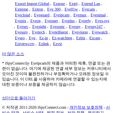
Export Import Global
,
Expose
,
Extel
,
Extend Lan
,
Extreme
,
Extron
,
Eye 360
,
Eye01w
,
Eyecam
,
Eyecloud
,
Eyeguard
,
Eyeipcam
,
Eyemax
,
Eyenimal
,
Eyenix
,
Eyeon
,
Eyeonet
,
Eyeplus
,
Eyerely
,
Eyes-sys
,
Eyesec
,
Eyesight
,
Eyesonic
,
Eyespy
,
Eyespy247
,
Eyesurv
,
Eyetech
,
Eyetelligent
,
Eyevision
,
Eyewatch
,
Eyseo
,
Eyu
,
Ez-ip
,
Ez-watching
,
Ezbiz
,
Ezcam
,
Eziviewcctv
,
Ezlink
,
Ezviz
더 많은 소스
* iSpyConnect는 Eyeipcam의 제품과 어떠한 제휴, 연결 또는 관
련이 없습니다. 여기에 제공된 연결 세부 정보는 커뮤니티에서
모아진 것이며 불완전하거나 부정확하거나 오래된 정보일 수
있습니다. 이 URL을 사용하여 카메라에 연결할 수 있는지에
대한 보증이나 보증을 제공하지 않습니다.
상단으로 돌아가기
© 저작권 2011-2026 iSpyConnect.com -
개인정보 보호정책
-
서
비스 약관
-
서비스 상태
-
법적 정보
-
보안 정책
-
문의하기
-