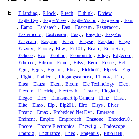
E
E-landing
,
E-lock
,
E-tech
,
E-think
,
E-view
,
Eagle Eye
,
Eagle View
,
Eagle Vision
,
Eaglestar
,
Eam
,
Eamo
,
Eardatech
,
East
,
Eastcam
,
Easternccc
,
Easterncctv
,
Eastvision
,
Easy
,
Easy Ip
,
Easy4ip
,
Easycam
,
Easycap
,
Easyn
,
Easyse
,
Easytao
,
Easyz
,
Eazydv
,
Ebode
,
Ebw
,
Ec101
,
Ecam
,
Echo Star
,
Eclipse
,
Eco
,
Ecoline
,
Economato
,
Edge
,
Edgecore
,
Edimax
,
Edison
,
Ednet
,
Edss
,
Eero
,
Eesee
,
Eet
,
Ego
,
Egpis
,
Eguard
,
Ehea
,
Eickhoff
,
Eigeek
,
Eigen
,
Eight
,
Eighteen
,
Eingangscamera
,
Einnov
,
Eip
,
Eitea
,
Ekaza
,
Eken
,
Elcom
,
Ele Technology
,
Elec
,
Elecom
,
Electriq
,
Electrodh
,
Elegate
,
Elegiant
,
Elegoo
,
Elex
,
Elinksmart Ip Camera
,
Elinz
,
Elisa
,
Elite
,
Elmo
,
Elp
,
Elp201
,
Elro
,
Elsys
,
Elver
,
Ematic
,
Emax
,
Embedded Net Dvr
,
Emerson
,
Eminent
,
Empire
,
Empiretech
,
Emstone
,
Encoder10
,
Encore
,
Encore Electronics
,
Encwi-g1
,
Endoscope
,
Endroid
,
Endurance
,
Eneo
,
Engenius
,
Enio Bell
,