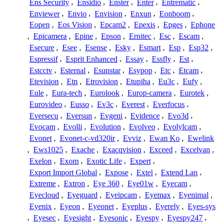
Ens Security
,
Ensidio
,
Enster
,
Enter
,
Entrematic
,
Enviewer
,
Envio
,
Envision
,
Enxun
,
Eonboom
,
Eopen
,
Eos Vision
,
Epcam2
,
Epexis
,
Epges
,
Ephone
,
Epicamera
,
Epine
,
Epson
,
Ernitec
,
Esc
,
Escam
,
Esecure
,
Esee
,
Esense
,
Esky
,
Esmart
,
Esp
,
Esp32
,
Espressif
,
Esprit Enhanced
,
Essay
,
Essfly
,
Est
,
Estcctv
,
Esternal
,
Esunstar
,
Esypop
,
Etc
,
Etcam
,
Etevision
,
Etn
,
Etrovision
,
Etupiha
,
Eu3c
,
Eufy
,
Eule
,
Eura-tech
,
Eurolook
,
Europ-camera
,
Eurotek
,
Eurovideo
,
Eusso
,
Ev3c
,
Everest
,
Everfocus
,
Eversecu
,
Eversun
,
Evgeni
,
Evidence
,
Evo3d
,
Evocam
,
Evolli
,
Evolution
,
Evolveo
,
Evolylcam
,
Evonet
,
Evonet-c-vd320ir
,
Evviz
,
Ewan Ko
,
Ewelink
,
Ews1025
,
Exache
,
Exacqvision
,
Exceed
,
Excelvan
,
Exelon
,
Exom
,
Exotic Life
,
Expert
,
Export Import Global
,
Expose
,
Extel
,
Extend Lan
,
Extreme
,
Extron
,
Eye 360
,
Eye01w
,
Eyecam
,
Eyecloud
,
Eyeguard
,
Eyeipcam
,
Eyemax
,
Eyenimal
,
Eyenix
,
Eyeon
,
Eyeonet
,
Eyeplus
,
Eyerely
,
Eyes-sys
,
Eyesec
,
Eyesight
,
Eyesonic
,
Eyespy
,
Eyespy247
,