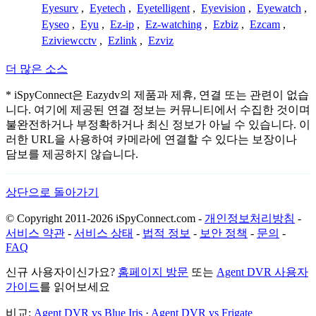
Eyesurv
,
Eyetech
,
Eyetelligent
,
Eyevision
,
Eyewatch
,
Eyseo
,
Eyu
,
Ez-ip
,
Ez-watching
,
Ezbiz
,
Ezcam
,
Eziviewcctv
,
Ezlink
,
Ezviz
더 많은 소스
* iSpyConnect은 Eazydv의 제품과 제휴, 연결 또는 관련이 없습
니다. 여기에 제공된 연결 정보는 커뮤니티에서 수집한 것이며
불완전하거나 부정확하거나 최신 정보가 아닐 수 있습니다. 이
러한 URL을 사용하여 카메라에 연결할 수 있다는 보장이나
담보를 제공하지 않습니다.
상단으로 돌아가기
© Copyright 2011-2026 iSpyConnect.com -
개인정보처리방침
-
서비스 약관
-
서비스 상태
-
법적 정보
-
보안 정책
-
문의
-
FAQ
신규 사용자이신가요?
홈페이지 방문
또는
Agent DVR 사용자
가이드
를 읽어보세요
비교:
Agent DVR vs Blue Iris
·
Agent DVR vs Frigate