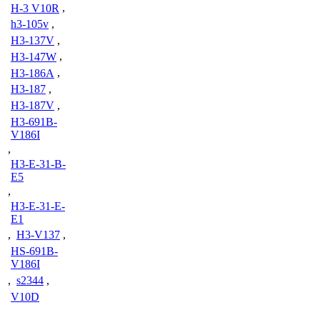
H-3 V10R
,
h3-105v
,
H3-137V
,
H3-147W
,
H3-186A
,
H3-187
,
H3-187V
,
H3-691B-
V186I
,
H3-E-31-B-
E5
,
H3-E-31-E-
E1
,
H3-V137
,
HS-691B-
V186I
,
s2344
,
V10D