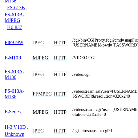
M136
,
FS-613B
,
FS-613B-
MJPEG
,
H6-837
/cgi-bin/CGIProxy.fcgi?cmd=snapPi
FI8919W
JPEG
HTTP
[USERNAME]&pwd=[PASSWORD
MJPEG
HTTP
F-M10R
/VIDEO.CGI
FS-613A-
JPEG
HTTP
/video.cgi
M136
FS-613A-
/videostream.asf?user=[USERNAM
FFMPEG
HTTP
SSWORD]&resolution=320x240
M136
/videostream.cgi?user=[USERNAM
F-Series
MJPEG
HTTP
olution=32&rate=0
H-3 V10D
,
JPEG
HTTP
/cgi-bin/snapshot.cgi?1
Unknown