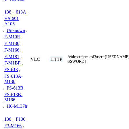
136
,
613A
,
HS-691
A105
,
Unknown
,
F-M10R
,
F-M136
,
F-M166
,
F-M181
,
/videostream.asf?user=[USERNAM
VLC
HTTP
SSWORD]
F-M1BF
,
FS-613
,
FS-613A-
M136
,
FS-613B
,
FS-613B-
M166
,
H6-M137h
136
,
F106
,
F3-M166
,