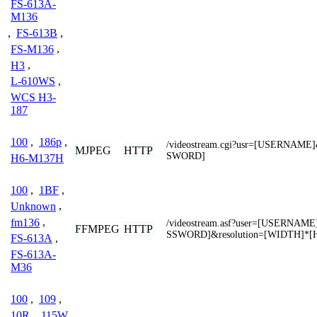
FS-613A-
M136
,
FS-613B
,
FS-M136
,
H3
,
L-610WS
,
WCS H3-
187
100
,
186p
,
/videostream.cgi?usr=[USERNAME
MJPEG
HTTP
SWORD]
H6-M137H
100
,
1BF
,
Unknown
,
fm136
,
/videostream.asf?user=[USERNAM
FFMPEG
HTTP
SSWORD]&resolution=[WIDTH]*[
FS-613A
,
FS-613A-
M36
100
,
109
,
10R
,
115W