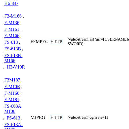
H6-837
F3-M166
,
F-M136
,
F-M161
,
F-M166
,
/videostream.asf?usr=[USERNAME
FFMPEG
HTTP
FS-613
,
SWORD]
FS-613B
,
FS-613B-
M166
,
H3-V10R
F3M187
,
F-M10R
,
F-M166
,
F-M181
,
FS-603A
M106
MJPEG
HTTP
/videostream.cgi?rate=11
,
FS-613
,
FS-613A-