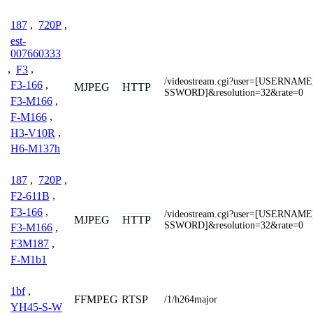
187
,
720P
,
est-
007660333
,
F3
,
/videostream.cgi?user=[USERNAM
F3-166
,
MJPEG
HTTP
SSWORD]&resolution=32&rate=0
F3-M166
,
F-M166
,
H3-V10R
,
H6-M137h
187
,
720P
,
F2-611B
,
F3-166
,
/videostream.cgi?user=[USERNAM
MJPEG
HTTP
SSWORD]&resolution=32&rate=0
F3-M166
,
F3M187
,
F-M1b1
1bf
,
FFMPEG
RTSP
/1/h264major
YH45-S-W