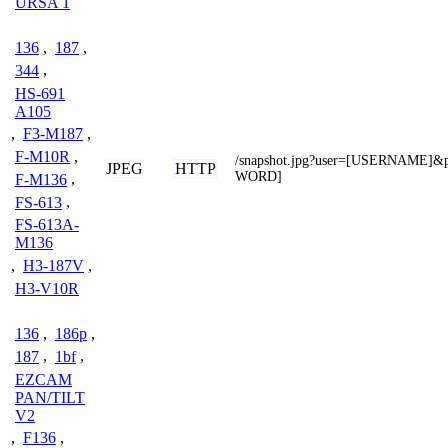
URSA 1
136
,
187
,
344
,
HS-691
A105
,
F3-M187
,
F-M10R
,
/snapshot.jpg?user=[USERNAME]
JPEG
HTTP
WORD]
F-M136
,
FS-613
,
FS-613A-
M136
,
H3-187V
,
H3-V10R
136
,
186p
,
187
,
1bf
,
EZCAM
PAN/TILT
V2
,
F136
,