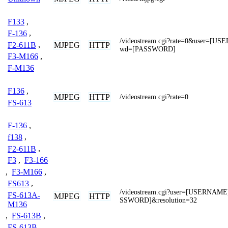
F133
,
F-136
,
/videostream.cgi?rate=0&user=[
F2-611B
,
MJPEG
HTTP
wd=[PASSWORD]
F3-M166
,
F-M136
F136
,
MJPEG
HTTP
/videostream.cgi?rate=0
FS-613
F-136
,
f138
,
F2-611B
,
F3
,
F3-166
,
F3-M166
,
FS613
,
/videostream.cgi?user=[USERNAM
FS-613A-
MJPEG
HTTP
SSWORD]&resolution=32
M136
,
FS-613B
,
FS-613B-