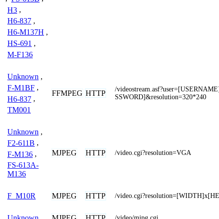
H3
,
H6-837
,
H6-M137H
,
HS-691
,
M-F136
Unknown
,
F-M1BF
,
/videostream.asf?user=[USERNAM
FFMPEG
HTTP
SSWORD]&resolution=320*240
H6-837
,
TM001
Unknown
,
F2-611B
,
MJPEG
HTTP
/video.cgi?resolution=VGA
F-M136
,
FS-613A-
M136
MJPEG
HTTP
F_M10R
/video.cgi?resolution=[WIDTH]x[
MJPEG
HTTP
Unknown
/video/mjpg.cgi