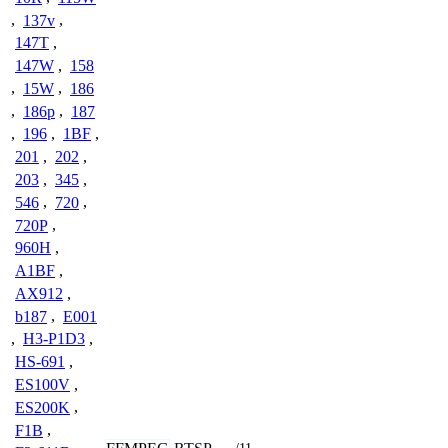
,
137v
,
147T
,
147W
,
158
,
15W
,
186
,
186p
,
187
,
196
,
1BF
,
201
,
202
,
203
,
345
,
546
,
720
,
720P
,
960H
,
A1BF
,
AX912
,
b187
,
E001
,
H3-P1D3
,
HS-691
,
ES100V
,
ES200K
,
F1B
,