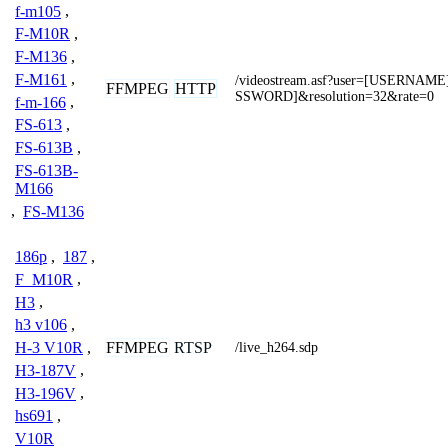
f-m105
,
F-M10R
,
F-M136
,
F-M161
,
/videostream.asf?user=[USERNAM
FFMPEG
HTTP
SSWORD]&resolution=32&rate=0
f-m-166
,
FS-613
,
FS-613B
,
FS-613B-
M166
,
FS-M136
186p
,
187
,
F_M10R
,
H3
,
h3 v106
,
FFMPEG
RTSP
H-3 V10R
,
/live_h264.sdp
H3-187V
,
H3-196V
,
hs691
,
V10R