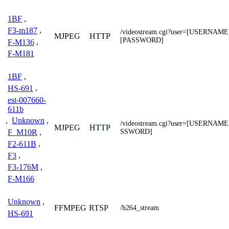
1BF
,
F3-m187
,
/videostream.cgi?user=[USERNAME
MJPEG
HTTP
[PASSWORD]
F-M136
,
F-M181
1BF
,
HS-691
,
est-007660-
611b
,
Unknown
,
/videostream.cgi?user=[USERNAM
MJPEG
HTTP
SSWORD]
F_M10R
,
F2-611B
,
F3
,
F3-176M
,
F-M166
Unknown
,
FFMPEG
RTSP
/h264_stream
HS-691