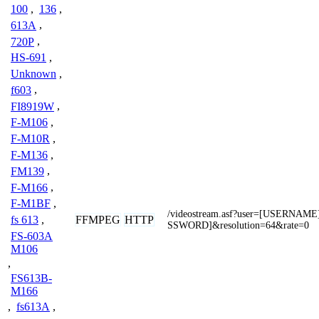
100
,
136
,
613A
,
720P
,
HS-691
,
Unknown
,
f603
,
FI8919W
,
F-M106
,
F-M10R
,
F-M136
,
FM139
,
F-M166
,
F-M1BF
,
/videostream.asf?user=[USERNAM
FFMPEG
HTTP
fs 613
,
SSWORD]&resolution=64&rate=0
FS-603A
M106
,
FS613B-
M166
,
fs613A
,