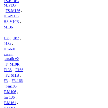
FS-613B-
MJPEG
,
FS-M136
,
H3-P1D3
,
H3-V10R
,
M136
136
,
187
,
613a
,
HS-691
,
ezcam
pan/tilt v2
,
F_M10R
,
F136
,
F166
,
F2-611B
,
F3
,
F3-166
,
f-m105
,
F-M106
,
fm-136
,
F-M161
,