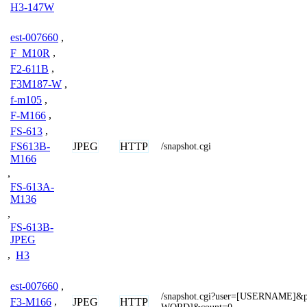
H3-147W
est-007660
,
F_M10R
,
F2-611B
,
F3M187-W
,
f-m105
,
F-M166
,
FS-613
,
JPEG
HTTP
FS613B-
/snapshot.cgi
M166
,
FS-613A-
M136
,
FS-613B-
JPEG
,
H3
est-007660
,
/snapshot.cgi?user=[USERNAME]
JPEG
HTTP
F3-M166
,