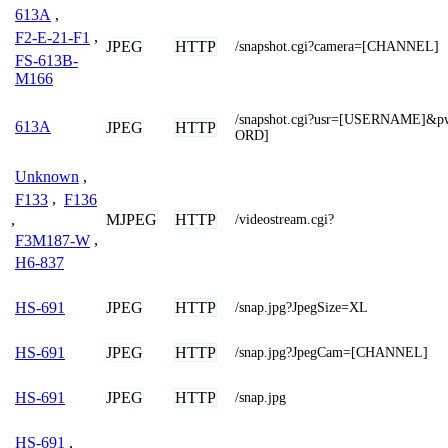
613A
,
F2-E-21-F1
,
JPEG
HTTP
/snapshot.cgi?camera=[CHANNEL]
FS-613B-
M166
/snapshot.cgi?usr=[USERNAME]&
613A
JPEG
HTTP
ORD]
Unknown
,
F133
,
F136
MJPEG
HTTP
,
/videostream.cgi?
F3M187-W
,
H6-837
JPEG
HTTP
HS-691
/snap.jpg?JpegSize=XL
JPEG
HTTP
HS-691
/snap.jpg?JpegCam=[CHANNEL]
JPEG
HTTP
HS-691
/snap.jpg
HS-691
,