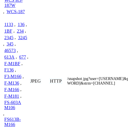
WCS H3-
187W
,
WCS-187
1133
,
136
,
1BF
,
234
,
2345
,
3245
,
345
,
46573
,
613A
,
677
,
F-M1BF
,
F136
,
F3-M166
,
/snapshot.jpg?user=[USERNAME]
JPEG
HTTP
F-M136
,
WORD]&strm=[CHANNEL]
F-M166
,
F-M181
,
FS-603A
M106
,
FS613B-
M166