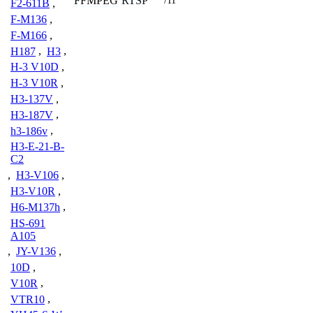
FFMPEG
RTSP
/11
F2-611B
,
F-M136
,
F-M166
,
H187
,
H3
,
H-3 V10D
,
H-3 V10R
,
H3-137V
,
H3-187V
,
h3-186v
,
H3-E-21-B-
C2
,
H3-V106
,
H3-V10R
,
H6-M137h
,
HS-691
A105
,
JY-V136
,
10D
,
V10R
,
VTR10
,