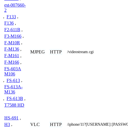
est-007660-
2
,
F133
,
F136
,
F2-611B
,
F3-M166
,
F-M10R
,
F-M136
,
MJPEG
HTTP
/videostream.cgi
F-M161
,
F-M166
,
FS-603A
M106
,
FS-613
,
FS-613A-
M136
,
FS-613B
,
T7588 HD
HS-691
,
VLC
HTTP
H3
,
/iphone/11?[USERNAME]:[PASS