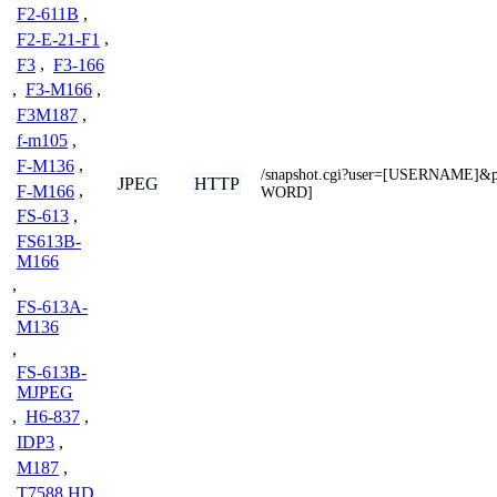
F2-611B
,
F2-E-21-F1
,
F3
,
F3-166
,
F3-M166
,
F3M187
,
f-m105
,
F-M136
,
/snapshot.cgi?user=[USERNAME]
JPEG
HTTP
F-M166
,
WORD]
FS-613
,
FS613B-
M166
,
FS-613A-
M136
,
FS-613B-
MJPEG
,
H6-837
,
IDP3
,
M187
,
T7588 HD