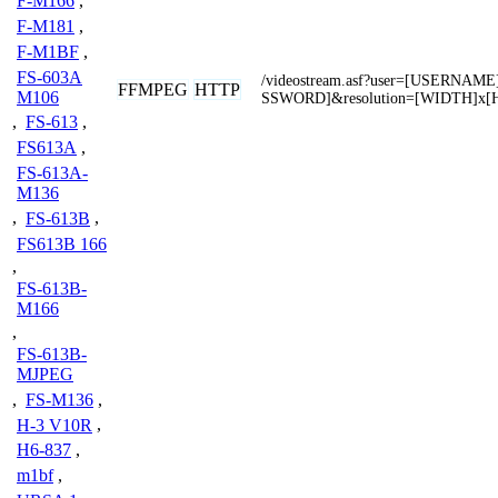
F-M166
,
F-M181
,
F-M1BF
,
FS-603A
/videostream.asf?user=[USERNAM
FFMPEG
HTTP
M106
SSWORD]&resolution=[WIDTH]x[
,
FS-613
,
FS613A
,
FS-613A-
M136
,
FS-613B
,
FS613B 166
,
FS-613B-
M166
,
FS-613B-
MJPEG
,
FS-M136
,
H-3 V10R
,
H6-837
,
m1bf
,