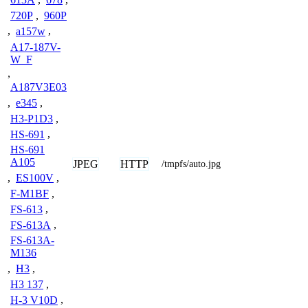
720P
,
960P
,
a157w
,
A17-187V-
W_F
,
A187V3E03
,
e345
,
H3-P1D3
,
HS-691
,
HS-691
A105
JPEG
HTTP
/tmpfs/auto.jpg
,
ES100V
,
F-M1BF
,
FS-613
,
FS-613A
,
FS-613A-
M136
,
H3
,
H3 137
,
H-3 V10D
,