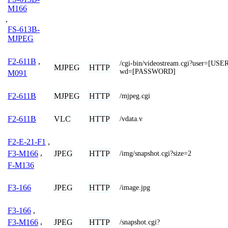
M166
,
FS-613B-
MJPEG
F2-611B
,
/cgi-bin/videostream.cgi?user=[U
MJPEG
HTTP
wd=[PASSWORD]
M091
MJPEG
HTTP
F2-611B
/mjpeg.cgi
VLC
HTTP
F2-611B
/vdata.v
F2-E-21-F1
,
JPEG
HTTP
F3-M166
,
/img/snapshot.cgi?size=2
F-M136
JPEG
HTTP
F3-166
/image.jpg
F3-166
,
JPEG
HTTP
F3-M166
,
/snapshot.cgi?