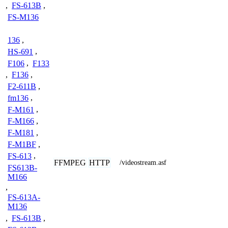
,
FS-613B
,
FS-M136
136
,
HS-691
,
F106
,
F133
,
F136
,
F2-611B
,
fm136
,
F-M161
,
F-M166
,
F-M181
,
F-M1BF
,
FS-613
,
FFMPEG
HTTP
/videostream.asf
FS613B-
M166
,
FS-613A-
M136
,
FS-613B
,