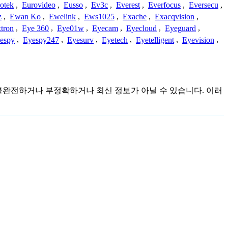
otek
,
Eurovideo
,
Eusso
,
Ev3c
,
Everest
,
Everfocus
,
Eversecu
,
z
,
Ewan Ko
,
Ewelink
,
Ews1025
,
Exache
,
Exacqvision
,
tron
,
Eye 360
,
Eye01w
,
Eyecam
,
Eyecloud
,
Eyeguard
,
espy
,
Eyespy247
,
Eyesurv
,
Eyetech
,
Eyetelligent
,
Eyevision
,
것이며 불완전하거나 부정확하거나 최신 정보가 아닐 수 있습니다. 이러