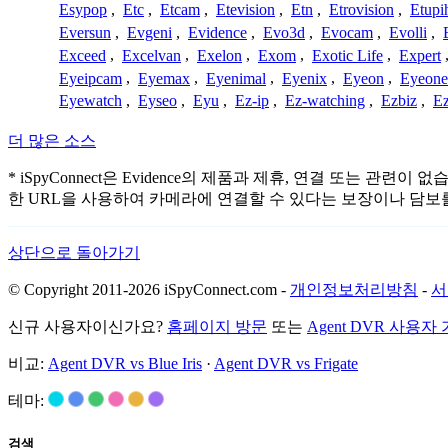
Esypop
,
Etc
,
Etcam
,
Etevision
,
Etn
,
Etrovision
,
Etupi
Eversun
,
Evgeni
,
Evidence
,
Evo3d
,
Evocam
,
Evolli
,
Exceed
,
Excelvan
,
Exelon
,
Exom
,
Exotic Life
,
Expert
Eyeipcam
,
Eyemax
,
Eyenimal
,
Eyenix
,
Eyeon
,
Eyeone
Eyewatch
,
Eyseo
,
Eyu
,
Ez-ip
,
Ez-watching
,
Ezbiz
,
E
더 많은 소스
* iSpyConnect은 Evidence의 제품과 제휴, 연결 또
한 URL을 사용하여 카메라에 연결할 수 있다는 보장이나 담보
상단으로 돌아가기
© Copyright 2011-2026 iSpyConnect.com -
개인정보처리방침
-
서
신규 사용자이신가요?
홈페이지 방문
또는
Agent DVR 사용자
비교:
Agent DVR vs Blue Iris
·
Agent DVR vs Frigate
테마:
검색