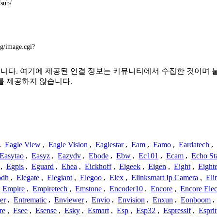
/sub/
pg/image.cgi?
는 관련이 없습니다. 여기에 제공된 연결 정보는 커뮤니티에서 수집한 
를 제공하지 않습니다.
,
Eagle View
,
Eagle Vision
,
Eaglestar
,
Eam
,
Eamo
,
Eardatech
,
Easytao
,
Easyz
,
Eazydv
,
Ebode
,
Ebw
,
Ec101
,
Ecam
,
Echo St
,
Egpis
,
Eguard
,
Ehea
,
Eickhoff
,
Eigeek
,
Eigen
,
Eight
,
Eight
odh
,
Elegate
,
Elegiant
,
Elegoo
,
Elex
,
Elinksmart Ip Camera
,
Eli
,
Empire
,
Empiretech
,
Emstone
,
Encoder10
,
Encore
,
Encore Elec
er
,
Entrematic
,
Enviewer
,
Envio
,
Envision
,
Enxun
,
Eonboom
,
re
,
Esee
,
Esense
,
Esky
,
Esmart
,
Esp
,
Esp32
,
Espressif
,
Espri