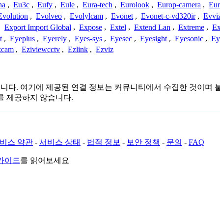
ha
,
Eu3c
,
Eufy
,
Eule
,
Eura-tech
,
Eurolook
,
Europ-camera
,
Eur
Evolution
,
Evolveo
,
Evolylcam
,
Evonet
,
Evonet-c-vd320ir
,
Evvi
,
Export Import Global
,
Expose
,
Extel
,
Extend Lan
,
Extreme
,
Ex
t
,
Eyeplus
,
Eyerely
,
Eyes-sys
,
Eyesec
,
Eyesight
,
Eyesonic
,
Ey
zcam
,
Eziviewcctv
,
Ezlink
,
Ezviz
는 관련이 없습니다. 여기에 제공된 연결 정보는 커뮤니티에서 수집한 
를 제공하지 않습니다.
비스 약관
-
서비스 상태
-
법적 정보
-
보안 정책
-
문의
-
FAQ
 가이드
를 읽어보세요