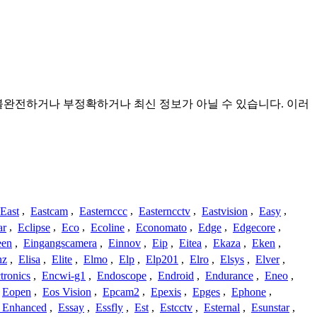
것이며 불완전하거나 부정확하거나 최신 정보가 아닐 수 있습니다. 이러
East
,
Eastcam
,
Easternccc
,
Easterncctv
,
Eastvision
,
Easy
,
ar
,
Eclipse
,
Eco
,
Ecoline
,
Economato
,
Edge
,
Edgecore
,
een
,
Eingangscamera
,
Einnov
,
Eip
,
Eitea
,
Ekaza
,
Eken
,
nz
,
Elisa
,
Elite
,
Elmo
,
Elp
,
Elp201
,
Elro
,
Elsys
,
Elver
,
tronics
,
Encwi-g1
,
Endoscope
,
Endroid
,
Endurance
,
Eneo
,
Eopen
,
Eos Vision
,
Epcam2
,
Epexis
,
Epges
,
Ephone
,
t Enhanced
,
Essay
,
Essfly
,
Est
,
Estcctv
,
Esternal
,
Esunstar
,