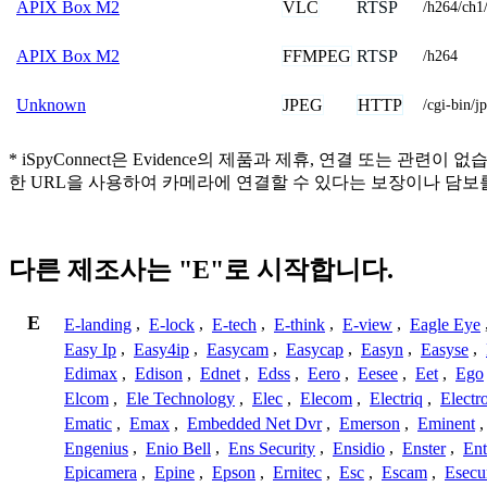
VLC
RTSP
APIX Box M2
/h264/ch1
FFMPEG
RTSP
APIX Box M2
/h264
JPEG
HTTP
Unknown
/cgi-bin/j
* iSpyConnect은 Evidence의 제품과 제휴, 연결 또
한 URL을 사용하여 카메라에 연결할 수 있다는 보장이나 담보
다른 제조사는 "E"로 시작합니다.
E
E-landing
,
E-lock
,
E-tech
,
E-think
,
E-view
,
Eagle Eye
Easy Ip
,
Easy4ip
,
Easycam
,
Easycap
,
Easyn
,
Easyse
,
Edimax
,
Edison
,
Ednet
,
Edss
,
Eero
,
Eesee
,
Eet
,
Ego
Elcom
,
Ele Technology
,
Elec
,
Elecom
,
Electriq
,
Electr
Ematic
,
Emax
,
Embedded Net Dvr
,
Emerson
,
Eminent
Engenius
,
Enio Bell
,
Ens Security
,
Ensidio
,
Enster
,
Ent
Epicamera
,
Epine
,
Epson
,
Ernitec
,
Esc
,
Escam
,
Esecu