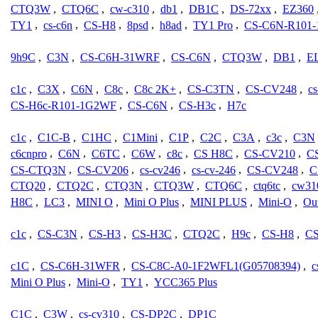
CTQ3W
,
CTQ6C
,
cw-c310
,
db1
,
DB1C
,
DS-72xx
,
EZ360
TY1
,
cs-c6n
,
CS-H8
,
8psd
,
h8ad
,
TY1 Pro
,
CS-C6N-R101
9h9C
,
C3N
,
CS-C6H-31WRF
,
CS-C6N
,
CTQ3W
,
DB1
,
E
c1c
,
C3X
,
C6N
,
C8c
,
C8c 2K+
,
CS-C3TN
,
CS-CV248
,
c
CS-H6c-R101-1G2WF
,
CS-C6N
,
CS-H3c
,
H7c
c1c
,
C1C-B
,
C1HC
,
C1Mini
,
C1P
,
C2C
,
C3A
,
c3c
,
C3N
c6cnpro
,
C6N
,
C6TC
,
C6W
,
c8c
,
CS H8C
,
CS-CV210
,
C
CS-CTQ3N
,
CS-CV206
,
cs-cv246
,
cs-cv-246
,
CS-CV248
,
C
CTQ20
,
CTQ2C
,
CTQ3N
,
CTQ3W
,
CTQ6C
,
ctq6tc
,
cw31
H8C
,
LC3
,
MINI O
,
Mini O Plus
,
MINI PLUS
,
Mini-O
,
Ou
c1c
,
CS-C3N
,
CS-H3
,
CS-H3C
,
CTQ2C
,
H9c
,
CS-H8
,
CS
c1C
,
CS-C6H-31WFR
,
CS-C8C-A0-1F2WFL1(G05708394)
,
c
Mini O Plus
,
Mini-O
,
TY1
,
YCC365 Plus
C1C
,
C3W
,
cs-cv310
,
CS-DP2C
,
DP1C