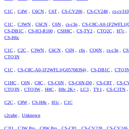
C1C
,
C4W
,
C6CN
,
C6T
,
CS-CV206
,
CS-CV248
,
cs-cv310
C1C
,
C3WN
,
C6CN
,
C6N
,
cs-c3n
,
CS-C8C-A0-1F2WFL1(G
CS-DB1C
,
CS-H3-R100
,
CSH8C
,
CS-TY2
,
CTQ2C
,
H7c
,
CS-H6c
C1C
,
C2C
,
C3WN
,
C6CN
,
C6N
,
c6s
,
CQ6N
,
cs-c3n
,
CS
CTQ3N
C1C
,
CS-C8C-A0-1F2WFL1(G05708394)
,
CS-DB1C
,
CTQ3
C1HC
,
C6N
,
C8C
,
CS-C6N
,
CS-C6N-D0
,
CS-C8T
,
CS-C
CTQ3N
,
CTQ3W
,
H8C
,
H8c 2K+
,
LC3
,
TY1
,
CS-C3TN
,
C2C
,
C8W
,
CS-H8c
,
H1c
,
C1C
c2cube
,
Unknown
C2Q
,
C3W Pro
,
C8W Pro
,
CS-CP1
,
CS-CV228
,
CS-CV246