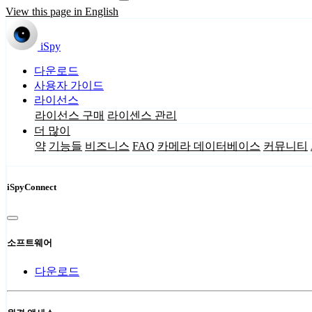
View this page in English
iSpy
다운로드
사용자 가이드
라이선스
라이선스 구매
라이센스 관리
더 많이
약
기능들
비즈니스
FAQ
카메라 데이터베이스
커뮤니티
iSpyConnect
소프트웨어
다운로드