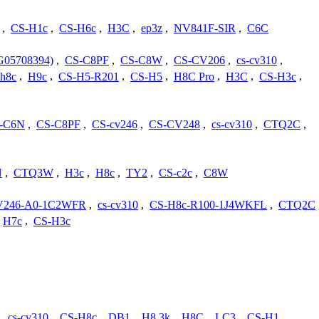
,
CS-H1c
,
CS-H6c
,
H3C
,
ep3z
,
NV841F-SIR
,
C6C
05708394)
,
CS-C8PF
,
CS-C8W
,
CS-CV206
,
cs-cv310
,
h8c
,
H9c
,
CS-H5-R201
,
CS-H5
,
H8C Pro
,
H3C
,
CS-H3c
,
-C6N
,
CS-C8PF
,
CS-cv246
,
CS-CV248
,
cs-cv310
,
CTQ2C
,
N
,
CTQ3W
,
H3c
,
H8c
,
TY2
,
CS-c2c
,
C8W
V246-A0-1C2WFR
,
cs-cv310
,
CS-H8c-R100-1J4WKFL
,
CTQ2C
H7c
,
CS-H3c
,
cs-cv310
,
CS-H8c
,
DB1
,
H8 3k
,
H8C
,
LC3
,
CS-H1
,