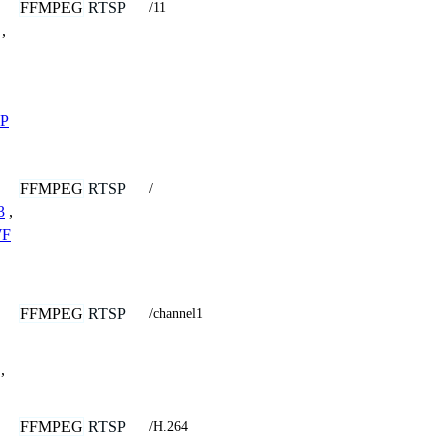
FFMPEG
RTSP
/11
,
P
FFMPEG
RTSP
/
3
,
WF
FFMPEG
RTSP
/channel1
,
FFMPEG
RTSP
/H.264