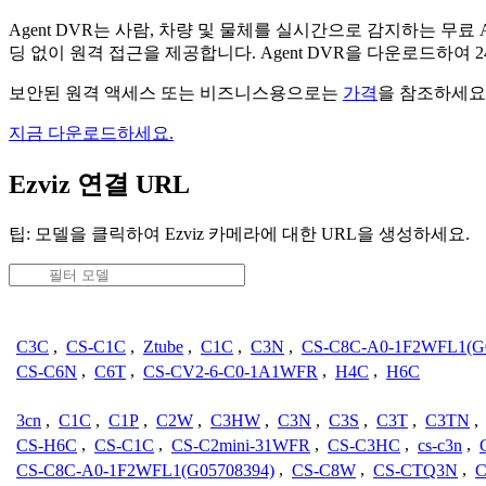
Agent DVR는 사람, 차량 및 물체를 실시간으로 감지하는 
딩 없이 원격 접근을 제공합니다. Agent DVR을 다운로드하여
보안된 원격 액세스 또는 비즈니스용으로는
가격
을 참조하세요
지금 다운로드하세요.
Ezviz 연결 URL
팁: 모델을 클릭하여 Ezviz 카메라에 대한 URL을 생성하세요.
C3C
,
CS-C1C
,
Ztube
,
C1C
,
C3N
,
CS-C8C-A0-1F2WFL1(G0
CS-C6N
,
C6T
,
CS-CV2-6-C0-1A1WFR
,
H4C
,
H6C
3cn
,
C1C
,
C1P
,
C2W
,
C3HW
,
C3N
,
C3S
,
C3T
,
C3TN
,
CS-H6C
,
CS-C1C
,
CS-C2mini-31WFR
,
CS-C3HC
,
cs-c3n
,
CS-C8C-A0-1F2WFL1(G05708394)
,
CS-C8W
,
CS-CTQ3N
,
C