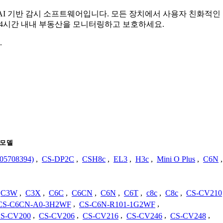
무료 AI 기반 감시 소프트웨어입니다. 모든 장치에서 사용자 친화적
 24시간 내내 부동산을 모니터링하고 보호하세요.
.
모델
5708394)
,
CS-DP2C
,
CSH8c
,
EL3
,
H3c
,
Mini O Plus
,
C6N
,
C3W
,
C3X
,
C6C
,
C6CN
,
C6N
,
C6T
,
c8c
,
C8c
,
CS-CV210
CS-C6CN-A0-3H2WF
,
CS-C6N-R101-1G2WF
,
S-CV200
,
CS-CV206
,
CS-CV216
,
CS-CV246
,
CS-CV248
,