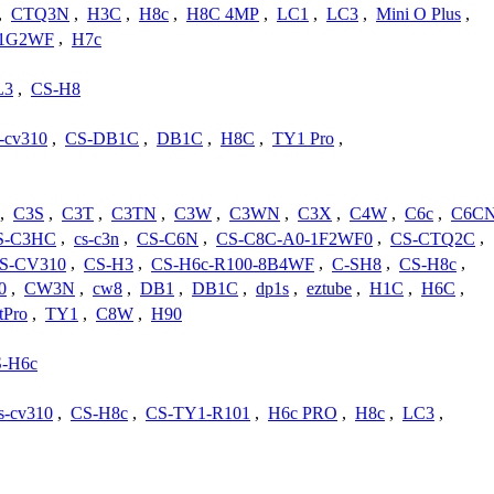
,
CTQ3N
,
H3C
,
H8c
,
H8C 4MP
,
LC1
,
LC3
,
Mini O Plus
,
-1G2WF
,
H7c
L3
,
CS-H8
s-cv310
,
CS-DB1C
,
DB1C
,
H8C
,
TY1 Pro
,
,
C3S
,
C3T
,
C3TN
,
C3W
,
C3WN
,
C3X
,
C4W
,
C6c
,
C6C
S-C3HC
,
cs-c3n
,
CS-C6N
,
CS-C8C-A0-1F2WF0
,
CS-CTQ2C
,
S-CV310
,
CS-H3
,
CS-H6c-R100-8B4WF
,
C-SH8
,
CS-H8c
,
0
,
CW3N
,
cw8
,
DB1
,
DB1C
,
dp1s
,
eztube
,
H1C
,
H6C
,
tPro
,
TY1
,
C8W
,
H90
-H6c
s-cv310
,
CS-H8c
,
CS-TY1-R101
,
H6c PRO
,
H8c
,
LC3
,