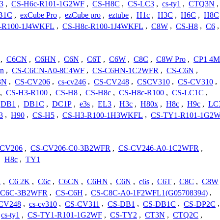
3
,
CS-H6c-R101-1G2WF
,
CS-H8C
,
CS-LC3
,
cs-ty1
,
CTQ3N
,
B1C
,
exCube Pro
,
ezCube pro
,
eztube
,
H1c
,
H3C
,
H6C
,
H8C
-R100-1J4WKFL
,
CS-H8c-R100-1J4WKFL
,
C8W
,
CS-H8
,
C6
,
,
C6CN
,
C6HN
,
C6N
,
C6T
,
C6W
,
C8C
,
C8W Pro
,
CP1 4M
3n
,
CS-C6CN-A0-8C4WF
,
CS-C6HN-1C2WFR
,
CS-C6N
,
3N
,
CS-CV206
,
cs-cv246
,
CS-CV248
,
CSCV310
,
CS-CV310
,
,
CS-H3-R100
,
CS-H8
,
CS-H8c
,
CS-H8c-R100
,
CS-LC1C
,
DB1
,
DB1C
,
DC1P
,
e3s
,
EL3
,
H3c
,
H80x
,
H8c
,
H9c
,
LC
3
,
H90
,
CS-H5
,
CS-H3-R100-1H3WKFL
,
CS-TY1-R101-1G2
-CV206
,
CS-CV206-C0-3B2WFR
,
CS-CV246-A0-1C2WFR
,
,
H8c
,
TY1
X
,
C6 2K
,
C6c
,
C6CN
,
C6HN
,
C6N
,
c6s
,
C6T
,
C8C
,
C8W
-C6C-3B2WFR
,
CS-C6H
,
CS-C8C-A0-1F2WFL1(G05708394)
,
CV248
,
cs-cv310
,
CS-CV311
,
CS-DB1
,
CS-DB1C
,
CS-DP2C
,
cs-ty1
,
CS-TY1-R101-1G2WF
,
CS-TY2
,
CT3N
,
CTQ2C
,