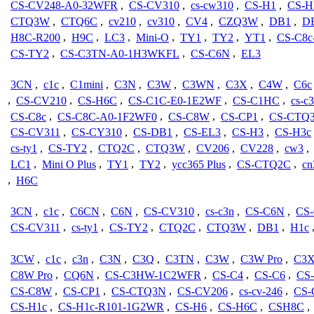
CS-CV248-A0-32WFR
,
CS-CV310
,
cs-cw310
,
CS-H1
,
CS-H
CTQ3W
,
CTQ6C
,
cv210
,
cv310
,
CV4
,
CZQ3W
,
DB1
,
D
H8C-R200
,
H9C
,
LC3
,
Mini-O
,
TY1
,
TY2
,
YT1
,
CS-C8c
CS-TY2
,
CS-C3TN-A0-1H3WKFL
,
CS-C6N
,
EL3
3CN
,
c1c
,
C1mini
,
C3N
,
C3W
,
C3WN
,
C3X
,
C4W
,
C6c
,
CS-CV210
,
CS-H6C
,
CS-C1C-E0-1E2WF
,
CS-C1HC
,
cs-c
CS-C8c
,
CS-C8C-A0-1F2WF0
,
CS-C8W
,
CS-CP1
,
CS-CTQ
CS-CV311
,
CS-CY310
,
CS-DB1
,
CS-EL3
,
CS-H3
,
CS-H3c
cs-ty1
,
CS-TY2
,
CTQ2C
,
CTQ3W
,
CV206
,
CV228
,
cw3
,
LC1
,
Mini O Plus
,
TY1
,
TY2
,
ycc365 Plus
,
CS-CTQ2C
,
cn
,
H6C
3CN
,
c1c
,
C6CN
,
C6N
,
CS-CV310
,
cs-c3n
,
CS-C6N
,
CS
CS-CV311
,
cs-ty1
,
CS-TY2
,
CTQ2C
,
CTQ3W
,
DB1
,
H1c
3CW
,
c1c
,
c3n
,
C3N
,
C3Q
,
C3TN
,
C3W
,
C3W Pro
,
C3
C8W Pro
,
CQ6N
,
CS-C3HW-1C2WFR
,
CS-C4
,
CS-C6
,
CS
CS-C8W
,
CS-CP1
,
CS-CTQ3N
,
CS-CV206
,
cs-cv-246
,
CS-
CS-H1c
,
CS-H1c-R101-1G2WR
,
CS-H6
,
CS-H6C
,
CSH8C
,