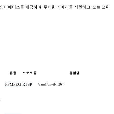
인 인터페이스를 제공하며, 무제한 카메라를 지원하고, 포트 포워
유형
프로토콜
유알엘
FFMPEG
RTSP
/cam1/onvif-h264
,