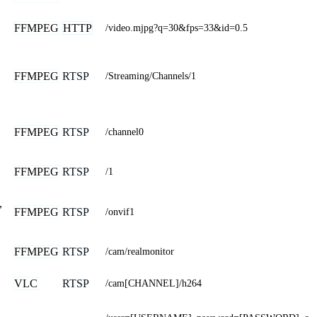
FFMPEG
HTTP
/video.mjpg?q=30&fps=33&id=0.5
FFMPEG
RTSP
/Streaming/Channels/1
FFMPEG
RTSP
/channel0
FFMPEG
RTSP
/1
,
FFMPEG
RTSP
/onvif1
FFMPEG
RTSP
/cam/realmonitor
VLC
RTSP
/cam[CHANNEL]/h264