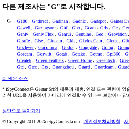
다른 제조사는 "G"로 시작합니다.
G
G180
,
G4direct
,
Gadinan
,
Gadnic
,
Gadspot
,
Gaines D
Gawell
,
Gazingsure
,
Gbf
,
Gbo
,
Gcam
,
Gds
,
Ge
,
Gec
Geniv
,
Geniv Flux
,
Genrui
,
Genuine
,
Geo
,
Geovision
Giraffe
,
Gise
,
Giucam
,
Gkb
,
Glados Cam
,
Glenz
,
Gli
Goclever
,
Gocomma
,
Godraj
,
Gogogate
,
Going
,
Going
Goscam
,
Goswift
,
Gotab
,
Gotake
,
Gotme
,
Gpi360
,
Gp
Greatek
,
Green Feathers
,
Green Home
,
Greentech
,
Gree
Gtc
,
Gtec
,
Gts
,
Guangzhou
,
Guard
,
Guardcam
,
Guard
더 많은 소스
* iSpyConnect은 Gi-star Srl의 제품과 제휴, 연결
러한 URL을 사용하여 카메라에 연결할 수 있다는 보장이나 담
상단으로 돌아가기
© Copyright 2011-2026 iSpyConnect.com -
개인정보처리방침
-
서