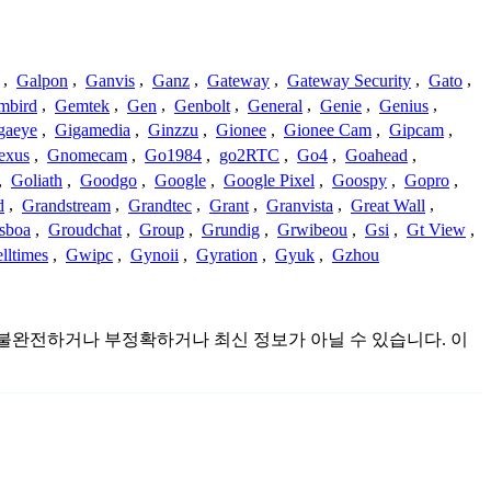
,
Galpon
,
Ganvis
,
Ganz
,
Gateway
,
Gateway Security
,
Gato
,
mbird
,
Gemtek
,
Gen
,
Genbolt
,
General
,
Genie
,
Genius
,
gaeye
,
Gigamedia
,
Ginzzu
,
Gionee
,
Gionee Cam
,
Gipcam
,
exus
,
Gnomecam
,
Go1984
,
go2RTC
,
Go4
,
Goahead
,
,
Goliath
,
Goodgo
,
Google
,
Google Pixel
,
Goospy
,
Gopro
,
d
,
Grandstream
,
Grandtec
,
Grant
,
Granvista
,
Great Wall
,
sboa
,
Groudchat
,
Group
,
Grundig
,
Grwibeou
,
Gsi
,
Gt View
,
lltimes
,
Gwipc
,
Gynoii
,
Gyration
,
Gyuk
,
Gzhou
 것이며 불완전하거나 부정확하거나 최신 정보가 아닐 수 있습니다. 이