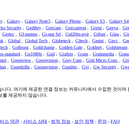
vr
,
Galaxy
,
Galaxy Note3
,
Galaxy Phone
,
Galaxy S3
,
Galaxy S4
ko Security
,
Gedthry
,
Geecam
,
Geecamvnt
,
Geeni
,
Geeya
,
Ge
,
Gertec
,
Gf-pumps
,
Gi-star Srl
,
Gid20m-pvir
,
Gifran
,
Giga
,
Gi
nk
,
Global
,
Global Tech
,
Globeteck
,
Gltech
,
Gmini
,
Gncc
,
Gn
tech
,
Golbong
,
Goldchamp
,
Golden Gate
,
Goldnet
,
Goldstream
s-standard
,
Gq1080p
,
Gqd
,
Grafeio
,
Grain
,
Grainmedia
,
Gran
ntel
,
Greenview
,
Greenvision
,
Grey Cam
,
Grid Micro Corp.
,
Gri
ian
,
Guardzilla
,
Guoanvision
,
Guudgo
,
Gvi
,
Gw Security
,
Gwe
 또는 관련이 없습니다. 여기에 제공된 연결 정보는 커뮤니티에서 수집한
보를 제공하지 않습니다.
비스 약관
-
서비스 상태
-
법적 정보
-
보안 정책
-
문의
-
FAQ