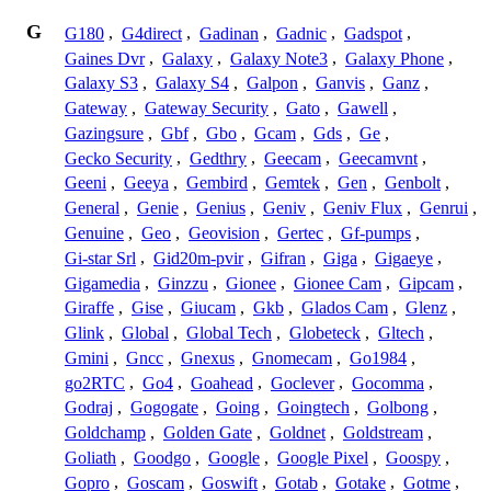
G
G180
,
G4direct
,
Gadinan
,
Gadnic
,
Gadspot
,
Gaines Dvr
,
Galaxy
,
Galaxy Note3
,
Galaxy Phone
,
Galaxy S3
,
Galaxy S4
,
Galpon
,
Ganvis
,
Ganz
,
Gateway
,
Gateway Security
,
Gato
,
Gawell
,
Gazingsure
,
Gbf
,
Gbo
,
Gcam
,
Gds
,
Ge
,
Gecko Security
,
Gedthry
,
Geecam
,
Geecamvnt
,
Geeni
,
Geeya
,
Gembird
,
Gemtek
,
Gen
,
Genbolt
,
General
,
Genie
,
Genius
,
Geniv
,
Geniv Flux
,
Genrui
,
Genuine
,
Geo
,
Geovision
,
Gertec
,
Gf-pumps
,
Gi-star Srl
,
Gid20m-pvir
,
Gifran
,
Giga
,
Gigaeye
,
Gigamedia
,
Ginzzu
,
Gionee
,
Gionee Cam
,
Gipcam
,
Giraffe
,
Gise
,
Giucam
,
Gkb
,
Glados Cam
,
Glenz
,
Glink
,
Global
,
Global Tech
,
Globeteck
,
Gltech
,
Gmini
,
Gncc
,
Gnexus
,
Gnomecam
,
Go1984
,
go2RTC
,
Go4
,
Goahead
,
Goclever
,
Gocomma
,
Godraj
,
Gogogate
,
Going
,
Goingtech
,
Golbong
,
Goldchamp
,
Golden Gate
,
Goldnet
,
Goldstream
,
Goliath
,
Goodgo
,
Google
,
Google Pixel
,
Goospy
,
Gopro
,
Goscam
,
Goswift
,
Gotab
,
Gotake
,
Gotme
,