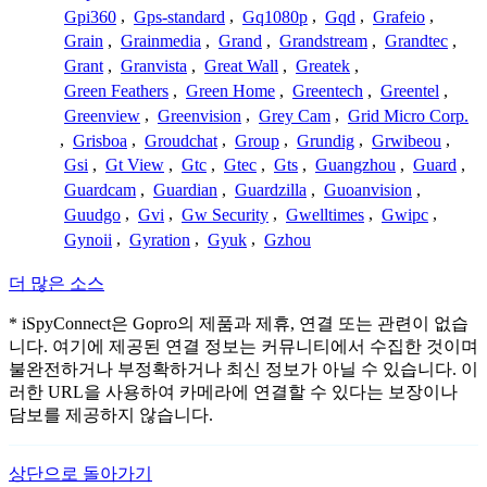
Gpi360
,
Gps-standard
,
Gq1080p
,
Gqd
,
Grafeio
,
Grain
,
Grainmedia
,
Grand
,
Grandstream
,
Grandtec
,
Grant
,
Granvista
,
Great Wall
,
Greatek
,
Green Feathers
,
Green Home
,
Greentech
,
Greentel
,
Greenview
,
Greenvision
,
Grey Cam
,
Grid Micro Corp.
,
Grisboa
,
Groudchat
,
Group
,
Grundig
,
Grwibeou
,
Gsi
,
Gt View
,
Gtc
,
Gtec
,
Gts
,
Guangzhou
,
Guard
,
Guardcam
,
Guardian
,
Guardzilla
,
Guoanvision
,
Guudgo
,
Gvi
,
Gw Security
,
Gwelltimes
,
Gwipc
,
Gynoii
,
Gyration
,
Gyuk
,
Gzhou
더 많은 소스
* iSpyConnect은 Gopro의 제품과 제휴, 연결 또는 관련이 없습
니다. 여기에 제공된 연결 정보는 커뮤니티에서 수집한 것이며
불완전하거나 부정확하거나 최신 정보가 아닐 수 있습니다. 이
러한 URL을 사용하여 카메라에 연결할 수 있다는 보장이나
담보를 제공하지 않습니다.
상단으로 돌아가기