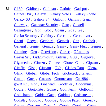
G
G180
,
G4direct
,
Gadinan
,
Gadnic
,
Gadspot
,
Gaines Dvr
,
Galaxy
,
Galaxy Note3
,
Galaxy Phone
,
Galaxy S3
,
Galaxy S4
,
Galpon
,
Ganvis
,
Ganz
,
Gateway
,
Gateway Security
,
Gato
,
Gawell
,
Gazingsure
,
Gbf
,
Gbo
,
Gcam
,
Gds
,
Ge
,
Gecko Security
,
Gedthry
,
Geecam
,
Geecamvnt
,
Geeni
,
Geeya
,
Gembird
,
Gemtek
,
Gen
,
Genbolt
,
General
,
Genie
,
Genius
,
Geniv
,
Geniv Flux
,
Genrui
,
Genuine
,
Geo
,
Geovision
,
Gertec
,
Gf-pumps
,
Gi-star Srl
,
Gid20m-pvir
,
Gifran
,
Giga
,
Gigaeye
,
Gigamedia
,
Ginzzu
,
Gionee
,
Gionee Cam
,
Gipcam
,
Giraffe
,
Gise
,
Giucam
,
Gkb
,
Glados Cam
,
Glenz
,
Glink
,
Global
,
Global Tech
,
Globeteck
,
Gltech
,
Gmini
,
Gncc
,
Gnexus
,
Gnomecam
,
Go1984
,
go2RTC
,
Go4
,
Goahead
,
Goclever
,
Gocomma
,
Godraj
,
Gogogate
,
Going
,
Goingtech
,
Golbong
,
Goldchamp
,
Golden Gate
,
Goldnet
,
Goldstream
,
Goliath
,
Goodgo
,
Google
,
Google Pixel
,
Goospy
,
Gopro
,
Goscam
,
Goswift
,
Gotab
,
Gotake
,
Gotme
,