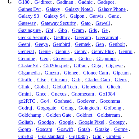
G
G180
,
G4direct
,
Gadinan
,
Gadnic
,
Gadspot
,
Gaines Dvr
,
Galaxy
,
Galaxy Note3
,
Galaxy Phone
,
Galaxy S3
,
Galaxy S4
,
Galpon
,
Ganvis
,
Ganz
,
Gateway
,
Gateway Security
,
Gato
,
Gawell
,
Gazingsure
,
Gbf
,
Gbo
,
Gcam
,
Gds
,
Ge
,
Gecko Security
,
Gedthry
,
Geecam
,
Geecamvnt
,
Geeni
,
Geeya
,
Gembird
,
Gemtek
,
Gen
,
Genbolt
,
General
,
Genie
,
Genius
,
Geniv
,
Geniv Flux
,
Genrui
,
Genuine
,
Geo
,
Geovision
,
Gertec
,
Gf-pumps
,
Gi-star Srl
,
Gid20m-pvir
,
Gifran
,
Giga
,
Gigaeye
,
Gigamedia
,
Ginzzu
,
Gionee
,
Gionee Cam
,
Gipcam
,
Giraffe
,
Gise
,
Giucam
,
Gkb
,
Glados Cam
,
Glenz
,
Glink
,
Global
,
Global Tech
,
Globeteck
,
Gltech
,
Gmini
,
Gncc
,
Gnexus
,
Gnomecam
,
Go1984
,
go2RTC
,
Go4
,
Goahead
,
Goclever
,
Gocomma
,
Godraj
,
Gogogate
,
Going
,
Goingtech
,
Golbong
,
Goldchamp
,
Golden Gate
,
Goldnet
,
Goldstream
,
Goliath
,
Goodgo
,
Google
,
Google Pixel
,
Goospy
,
Gopro
,
Goscam
,
Goswift
,
Gotab
,
Gotake
,
Gotme
,
Gpi360
,
Gps-standard
,
Gq1080p
,
Gqd
,
Grafeio
,