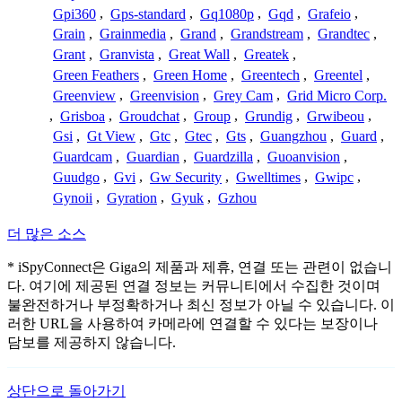
Gpi360
,
Gps-standard
,
Gq1080p
,
Gqd
,
Grafeio
,
Grain
,
Grainmedia
,
Grand
,
Grandstream
,
Grandtec
,
Grant
,
Granvista
,
Great Wall
,
Greatek
,
Green Feathers
,
Green Home
,
Greentech
,
Greentel
,
Greenview
,
Greenvision
,
Grey Cam
,
Grid Micro Corp.
,
Grisboa
,
Groudchat
,
Group
,
Grundig
,
Grwibeou
,
Gsi
,
Gt View
,
Gtc
,
Gtec
,
Gts
,
Guangzhou
,
Guard
,
Guardcam
,
Guardian
,
Guardzilla
,
Guoanvision
,
Guudgo
,
Gvi
,
Gw Security
,
Gwelltimes
,
Gwipc
,
Gynoii
,
Gyration
,
Gyuk
,
Gzhou
더 많은 소스
* iSpyConnect은 Giga의 제품과 제휴, 연결 또는 관련이 없습니
다. 여기에 제공된 연결 정보는 커뮤니티에서 수집한 것이며
불완전하거나 부정확하거나 최신 정보가 아닐 수 있습니다. 이
러한 URL을 사용하여 카메라에 연결할 수 있다는 보장이나
담보를 제공하지 않습니다.
상단으로 돌아가기