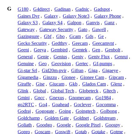
G
G180
,
G4direct
,
Gadinan
,
Gadnic
,
Gadspot
,
Gaines Dvr
,
Galaxy
,
Galaxy Note3
,
Galaxy Phone
,
Galaxy S3
,
Galaxy S4
,
Galpon
,
Ganvis
,
Ganz
,
Gateway
,
Gateway Security
,
Gato
,
Gawell
,
Gazingsure
,
Gbf
,
Gbo
,
Gcam
,
Gds
,
Ge
,
Gecko Security
,
Gedthry
,
Geecam
,
Geecamvnt
,
Geeni
,
Geeya
,
Gembird
,
Gemtek
,
Gen
,
Genbolt
,
General
,
Genie
,
Genius
,
Geniv
,
Geniv Flux
,
Genrui
,
Genuine
,
Geo
,
Geovision
,
Gertec
,
Gf-pumps
,
Gi-star Srl
,
Gid20m-pvir
,
Gifran
,
Giga
,
Gigaeye
,
Gigamedia
,
Ginzzu
,
Gionee
,
Gionee Cam
,
Gipcam
,
Giraffe
,
Gise
,
Giucam
,
Gkb
,
Glados Cam
,
Glenz
,
Glink
,
Global
,
Global Tech
,
Globeteck
,
Gltech
,
Gmini
,
Gncc
,
Gnexus
,
Gnomecam
,
Go1984
,
go2RTC
,
Go4
,
Goahead
,
Goclever
,
Gocomma
,
Godraj
,
Gogogate
,
Going
,
Goingtech
,
Golbong
,
Goldchamp
,
Golden Gate
,
Goldnet
,
Goldstream
,
Goliath
,
Goodgo
,
Google
,
Google Pixel
,
Goospy
,
Gopro
,
Goscam
,
Goswift
,
Gotab
,
Gotake
,
Gotme
,