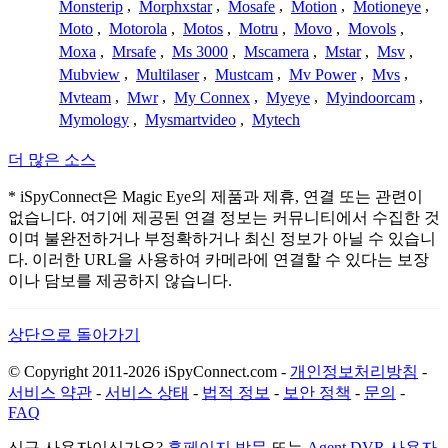
Monsterip
,
Morphxstar
,
Mosafe
,
Motion
,
Motioneye
,
Moto
,
Motorola
,
Motos
,
Motru
,
Movo
,
Movols
,
Moxa
,
Mrsafe
,
Ms 3000
,
Mscamera
,
Mstar
,
Msv
,
Mubview
,
Multilaser
,
Mustcam
,
Mv Power
,
Mvs
,
Mvteam
,
Mwr
,
My Connex
,
Myeye
,
Myindoorcam
,
Mymology
,
Mysmartvideo
,
Mytech
더 많은 소스
* iSpyConnect은 Magic Eye의 제품과 제휴, 연결 또는 관련이
없습니다. 여기에 제공된 연결 정보는 커뮤니티에서 수집한 것
이며 불완전하거나 부정확하거나 최신 정보가 아닐 수 있습니
다. 이러한 URL을 사용하여 카메라에 연결할 수 있다는 보장
이나 담보를 제공하지 않습니다.
상단으로 돌아가기
© Copyright 2011-2026 iSpyConnect.com -
개인정보처리방침
-
서비스 약관
-
서비스 상태
-
법적 정보
-
보안 정책
-
문의
-
FAQ
신규 사용자이신가요?
홈페이지 방문
또는
Agent DVR 사용자