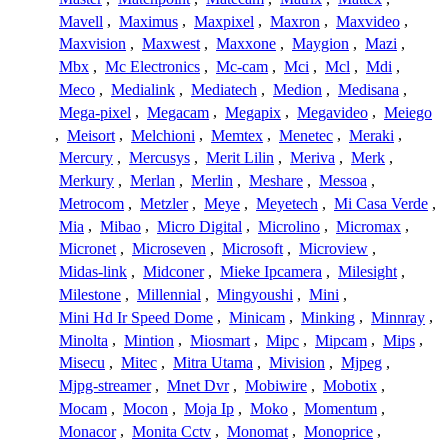
Mavell
,
Maximus
,
Maxpixel
,
Maxron
,
Maxvideo
,
Maxvision
,
Maxwest
,
Maxxone
,
Maygion
,
Mazi
,
Mbx
,
Mc Electronics
,
Mc-cam
,
Mci
,
Mcl
,
Mdi
,
Meco
,
Medialink
,
Mediatech
,
Medion
,
Medisana
,
Mega-pixel
,
Megacam
,
Megapix
,
Megavideo
,
Meiego
,
Meisort
,
Melchioni
,
Memtex
,
Menetec
,
Meraki
,
Mercury
,
Mercusys
,
Merit Lilin
,
Meriva
,
Merk
,
Merkury
,
Merlan
,
Merlin
,
Meshare
,
Messoa
,
Metrocom
,
Metzler
,
Meye
,
Meyetech
,
Mi Casa Verde
,
Mia
,
Mibao
,
Micro Digital
,
Microlino
,
Micromax
,
Micronet
,
Microseven
,
Microsoft
,
Microview
,
Midas-link
,
Midconer
,
Mieke Ipcamera
,
Milesight
,
Milestone
,
Millennial
,
Mingyoushi
,
Mini
,
Mini Hd Ir Speed Dome
,
Minicam
,
Minking
,
Minnray
,
Minolta
,
Mintion
,
Miosmart
,
Mipc
,
Mipcam
,
Mips
,
Misecu
,
Mitec
,
Mitra Utama
,
Mivision
,
Mjpeg
,
Mjpg-streamer
,
Mnet Dvr
,
Mobiwire
,
Mobotix
,
Mocam
,
Mocon
,
Moja Ip
,
Moko
,
Momentum
,
Monacor
,
Monita Cctv
,
Monomat
,
Monoprice
,