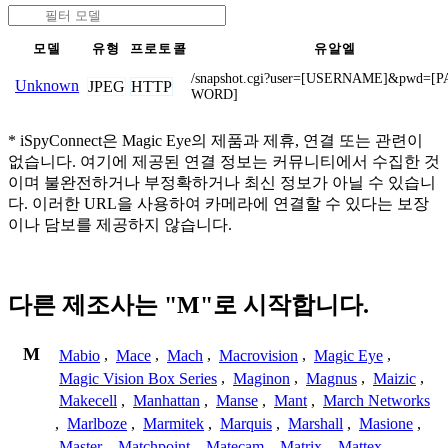
모델
유형
프로토콜
유알엘
/snapshot.cgi?user=[USERNAME]&pwd=[P
Unknown
JPEG
HTTP
WORD]
* iSpyConnect은 Magic Eye의 제품과 제휴, 연결 또는 관련이
없습니다. 여기에 제공된 연결 정보는 커뮤니티에서 수집한 것
이며 불완전하거나 부정확하거나 최신 정보가 아닐 수 있습니
다. 이러한 URL을 사용하여 카메라에 연결할 수 있다는 보장
이나 담보를 제공하지 않습니다.
다른 제조사는 "M"로 시작합니다.
M
Mabio
,
Mace
,
Mach
,
Macrovision
,
Magic Eye
,
Magic Vision Box Series
,
Maginon
,
Magnus
,
Maizic
,
Makecell
,
Manhattan
,
Manse
,
Mant
,
March Networks
,
Marlboze
,
Marmitek
,
Marquis
,
Marshall
,
Masione
,
Master
,
Matchpoint
,
Matecam
,
Matrix
,
Mattex
,