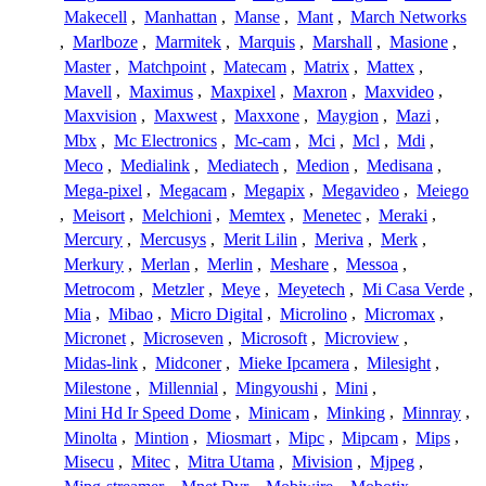
Makecell
,
Manhattan
,
Manse
,
Mant
,
March Networks
,
Marlboze
,
Marmitek
,
Marquis
,
Marshall
,
Masione
,
Master
,
Matchpoint
,
Matecam
,
Matrix
,
Mattex
,
Mavell
,
Maximus
,
Maxpixel
,
Maxron
,
Maxvideo
,
Maxvision
,
Maxwest
,
Maxxone
,
Maygion
,
Mazi
,
Mbx
,
Mc Electronics
,
Mc-cam
,
Mci
,
Mcl
,
Mdi
,
Meco
,
Medialink
,
Mediatech
,
Medion
,
Medisana
,
Mega-pixel
,
Megacam
,
Megapix
,
Megavideo
,
Meiego
,
Meisort
,
Melchioni
,
Memtex
,
Menetec
,
Meraki
,
Mercury
,
Mercusys
,
Merit Lilin
,
Meriva
,
Merk
,
Merkury
,
Merlan
,
Merlin
,
Meshare
,
Messoa
,
Metrocom
,
Metzler
,
Meye
,
Meyetech
,
Mi Casa Verde
,
Mia
,
Mibao
,
Micro Digital
,
Microlino
,
Micromax
,
Micronet
,
Microseven
,
Microsoft
,
Microview
,
Midas-link
,
Midconer
,
Mieke Ipcamera
,
Milesight
,
Milestone
,
Millennial
,
Mingyoushi
,
Mini
,
Mini Hd Ir Speed Dome
,
Minicam
,
Minking
,
Minnray
,
Minolta
,
Mintion
,
Miosmart
,
Mipc
,
Mipcam
,
Mips
,
Misecu
,
Mitec
,
Mitra Utama
,
Mivision
,
Mjpeg
,