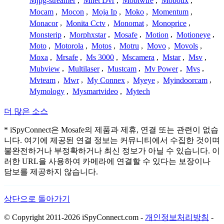
Mjpg-streamer
,
Mnet Dvr
,
Mobiwire
,
Mobotix
,
Mocam
,
Mocon
,
Moja Ip
,
Moko
,
Momentum
,
Monacor
,
Monita Cctv
,
Monomat
,
Monoprice
,
Monsterip
,
Morphxstar
,
Mosafe
,
Motion
,
Motioneye
,
Moto
,
Motorola
,
Motos
,
Motru
,
Movo
,
Movols
,
Moxa
,
Mrsafe
,
Ms 3000
,
Mscamera
,
Mstar
,
Msv
,
Mubview
,
Multilaser
,
Mustcam
,
Mv Power
,
Mvs
,
Mvteam
,
Mwr
,
My Connex
,
Myeye
,
Myindoorcam
,
Mymology
,
Mysmartvideo
,
Mytech
더 많은 소스
* iSpyConnect은 Mosafe의 제품과 제휴, 연결 또는 관련이 없습
니다. 여기에 제공된 연결 정보는 커뮤니티에서 수집한 것이며
불완전하거나 부정확하거나 최신 정보가 아닐 수 있습니다. 이
러한 URL을 사용하여 카메라에 연결할 수 있다는 보장이나
담보를 제공하지 않습니다.
상단으로 돌아가기
© Copyright 2011-2026 iSpyConnect.com -
개인정보처리방침
-