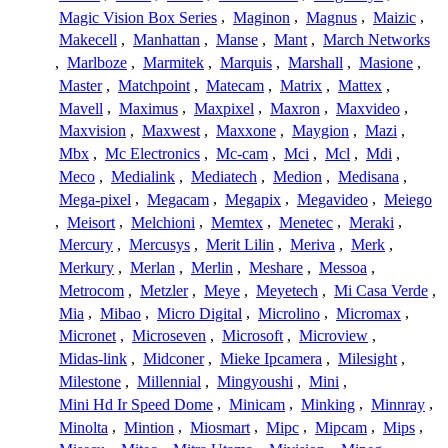
Magic Vision Box Series
,
Maginon
,
Magnus
,
Maizic
,
Makecell
,
Manhattan
,
Manse
,
Mant
,
March Networks
,
Marlboze
,
Marmitek
,
Marquis
,
Marshall
,
Masione
,
Master
,
Matchpoint
,
Matecam
,
Matrix
,
Mattex
,
Mavell
,
Maximus
,
Maxpixel
,
Maxron
,
Maxvideo
,
Maxvision
,
Maxwest
,
Maxxone
,
Maygion
,
Mazi
,
Mbx
,
Mc Electronics
,
Mc-cam
,
Mci
,
Mcl
,
Mdi
,
Meco
,
Medialink
,
Mediatech
,
Medion
,
Medisana
,
Mega-pixel
,
Megacam
,
Megapix
,
Megavideo
,
Meiego
,
Meisort
,
Melchioni
,
Memtex
,
Menetec
,
Meraki
,
Mercury
,
Mercusys
,
Merit Lilin
,
Meriva
,
Merk
,
Merkury
,
Merlan
,
Merlin
,
Meshare
,
Messoa
,
Metrocom
,
Metzler
,
Meye
,
Meyetech
,
Mi Casa Verde
,
Mia
,
Mibao
,
Micro Digital
,
Microlino
,
Micromax
,
Micronet
,
Microseven
,
Microsoft
,
Microview
,
Midas-link
,
Midconer
,
Mieke Ipcamera
,
Milesight
,
Milestone
,
Millennial
,
Mingyoushi
,
Mini
,
Mini Hd Ir Speed Dome
,
Minicam
,
Minking
,
Minnray
,
Minolta
,
Mintion
,
Miosmart
,
Mipc
,
Mipcam
,
Mips
,