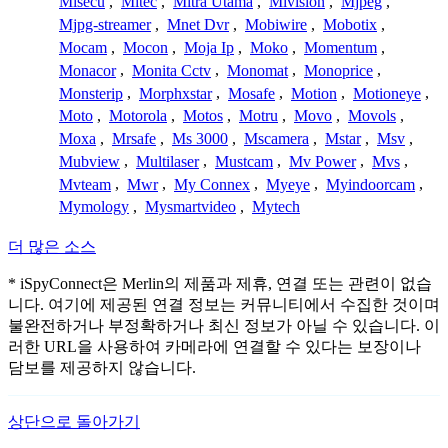
Misecu
,
Mitec
,
Mitra Utama
,
Mivision
,
Mjpeg
,
Mjpg-streamer
,
Mnet Dvr
,
Mobiwire
,
Mobotix
,
Mocam
,
Mocon
,
Moja Ip
,
Moko
,
Momentum
,
Monacor
,
Monita Cctv
,
Monomat
,
Monoprice
,
Monsterip
,
Morphxstar
,
Mosafe
,
Motion
,
Motioneye
,
Moto
,
Motorola
,
Motos
,
Motru
,
Movo
,
Movols
,
Moxa
,
Mrsafe
,
Ms 3000
,
Mscamera
,
Mstar
,
Msv
,
Mubview
,
Multilaser
,
Mustcam
,
Mv Power
,
Mvs
,
Mvteam
,
Mwr
,
My Connex
,
Myeye
,
Myindoorcam
,
Mymology
,
Mysmartvideo
,
Mytech
더 많은 소스
* iSpyConnect은 Merlin의 제품과 제휴, 연결 또는 관련이 없습
니다. 여기에 제공된 연결 정보는 커뮤니티에서 수집한 것이며
불완전하거나 부정확하거나 최신 정보가 아닐 수 있습니다. 이
러한 URL을 사용하여 카메라에 연결할 수 있다는 보장이나
담보를 제공하지 않습니다.
상단으로 돌아가기