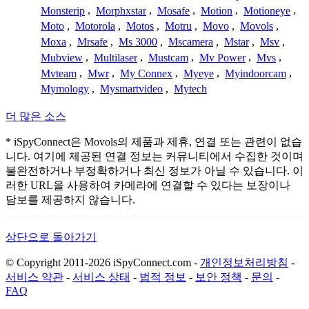
Monsterip
,
Morphxstar
,
Mosafe
,
Motion
,
Motioneye
,
Moto
,
Motorola
,
Motos
,
Motru
,
Movo
,
Movols
,
Moxa
,
Mrsafe
,
Ms 3000
,
Mscamera
,
Mstar
,
Msv
,
Mubview
,
Multilaser
,
Mustcam
,
Mv Power
,
Mvs
,
Mvteam
,
Mwr
,
My Connex
,
Myeye
,
Myindoorcam
,
Mymology
,
Mysmartvideo
,
Mytech
더 많은 소스
* iSpyConnect은 Movols의 제품과 제휴, 연결 또는 관련이 없습
니다. 여기에 제공된 연결 정보는 커뮤니티에서 수집한 것이며
불완전하거나 부정확하거나 최신 정보가 아닐 수 있습니다. 이
러한 URL을 사용하여 카메라에 연결할 수 있다는 보장이나
담보를 제공하지 않습니다.
상단으로 돌아가기
© Copyright 2011-2026 iSpyConnect.com -
개인정보처리방침
-
서비스 약관
-
서비스 상태
-
법적 정보
-
보안 정책
-
문의
-
FAQ