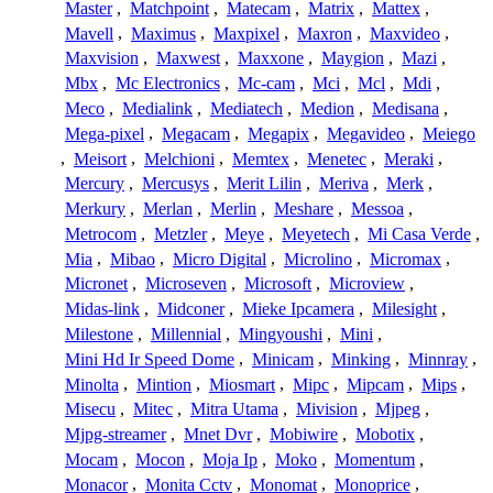
Master
,
Matchpoint
,
Matecam
,
Matrix
,
Mattex
,
Mavell
,
Maximus
,
Maxpixel
,
Maxron
,
Maxvideo
,
Maxvision
,
Maxwest
,
Maxxone
,
Maygion
,
Mazi
,
Mbx
,
Mc Electronics
,
Mc-cam
,
Mci
,
Mcl
,
Mdi
,
Meco
,
Medialink
,
Mediatech
,
Medion
,
Medisana
,
Mega-pixel
,
Megacam
,
Megapix
,
Megavideo
,
Meiego
,
Meisort
,
Melchioni
,
Memtex
,
Menetec
,
Meraki
,
Mercury
,
Mercusys
,
Merit Lilin
,
Meriva
,
Merk
,
Merkury
,
Merlan
,
Merlin
,
Meshare
,
Messoa
,
Metrocom
,
Metzler
,
Meye
,
Meyetech
,
Mi Casa Verde
,
Mia
,
Mibao
,
Micro Digital
,
Microlino
,
Micromax
,
Micronet
,
Microseven
,
Microsoft
,
Microview
,
Midas-link
,
Midconer
,
Mieke Ipcamera
,
Milesight
,
Milestone
,
Millennial
,
Mingyoushi
,
Mini
,
Mini Hd Ir Speed Dome
,
Minicam
,
Minking
,
Minnray
,
Minolta
,
Mintion
,
Miosmart
,
Mipc
,
Mipcam
,
Mips
,
Misecu
,
Mitec
,
Mitra Utama
,
Mivision
,
Mjpeg
,
Mjpg-streamer
,
Mnet Dvr
,
Mobiwire
,
Mobotix
,
Mocam
,
Mocon
,
Moja Ip
,
Moko
,
Momentum
,
Monacor
,
Monita Cctv
,
Monomat
,
Monoprice
,