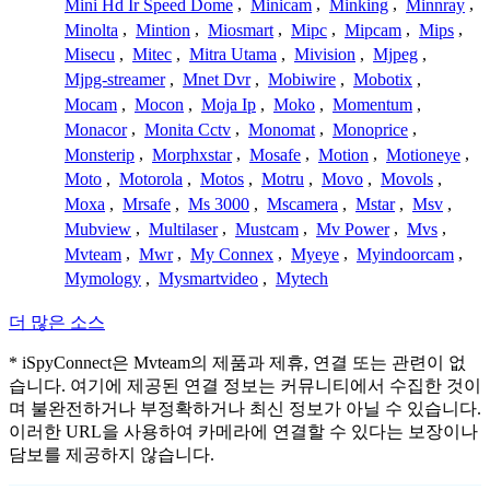
Mini Hd Ir Speed Dome
,
Minicam
,
Minking
,
Minnray
,
Minolta
,
Mintion
,
Miosmart
,
Mipc
,
Mipcam
,
Mips
,
Misecu
,
Mitec
,
Mitra Utama
,
Mivision
,
Mjpeg
,
Mjpg-streamer
,
Mnet Dvr
,
Mobiwire
,
Mobotix
,
Mocam
,
Mocon
,
Moja Ip
,
Moko
,
Momentum
,
Monacor
,
Monita Cctv
,
Monomat
,
Monoprice
,
Monsterip
,
Morphxstar
,
Mosafe
,
Motion
,
Motioneye
,
Moto
,
Motorola
,
Motos
,
Motru
,
Movo
,
Movols
,
Moxa
,
Mrsafe
,
Ms 3000
,
Mscamera
,
Mstar
,
Msv
,
Mubview
,
Multilaser
,
Mustcam
,
Mv Power
,
Mvs
,
Mvteam
,
Mwr
,
My Connex
,
Myeye
,
Myindoorcam
,
Mymology
,
Mysmartvideo
,
Mytech
더 많은 소스
* iSpyConnect은 Mvteam의 제품과 제휴, 연결 또는 관련이 없
습니다. 여기에 제공된 연결 정보는 커뮤니티에서 수집한 것이
며 불완전하거나 부정확하거나 최신 정보가 아닐 수 있습니다.
이러한 URL을 사용하여 카메라에 연결할 수 있다는 보장이나
담보를 제공하지 않습니다.