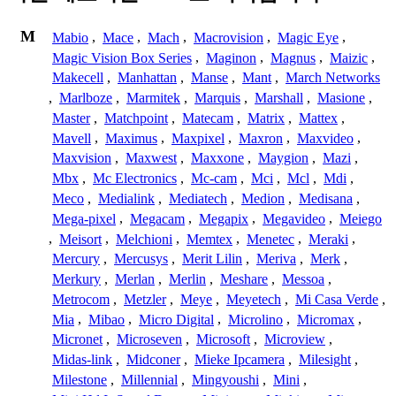
M
Mabio
,
Mace
,
Mach
,
Macrovision
,
Magic Eye
,
Magic Vision Box Series
,
Maginon
,
Magnus
,
Maizic
,
Makecell
,
Manhattan
,
Manse
,
Mant
,
March Networks
,
Marlboze
,
Marmitek
,
Marquis
,
Marshall
,
Masione
,
Master
,
Matchpoint
,
Matecam
,
Matrix
,
Mattex
,
Mavell
,
Maximus
,
Maxpixel
,
Maxron
,
Maxvideo
,
Maxvision
,
Maxwest
,
Maxxone
,
Maygion
,
Mazi
,
Mbx
,
Mc Electronics
,
Mc-cam
,
Mci
,
Mcl
,
Mdi
,
Meco
,
Medialink
,
Mediatech
,
Medion
,
Medisana
,
Mega-pixel
,
Megacam
,
Megapix
,
Megavideo
,
Meiego
,
Meisort
,
Melchioni
,
Memtex
,
Menetec
,
Meraki
,
Mercury
,
Mercusys
,
Merit Lilin
,
Meriva
,
Merk
,
Merkury
,
Merlan
,
Merlin
,
Meshare
,
Messoa
,
Metrocom
,
Metzler
,
Meye
,
Meyetech
,
Mi Casa Verde
,
Mia
,
Mibao
,
Micro Digital
,
Microlino
,
Micromax
,
Micronet
,
Microseven
,
Microsoft
,
Microview
,
Midas-link
,
Midconer
,
Mieke Ipcamera
,
Milesight
,
Milestone
,
Millennial
,
Mingyoushi
,
Mini
,